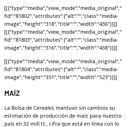
[[{"type":"media","view_mode":"media_original","
fid":"81802","attributes":{"alt":"","class":"media-
image","height":"318","title":"","width":"436"}}]]
[[{"type":"media","view_mode":"media_original","
fid":"81803","attributes":{"alt":"","class":"media-
image","height":"316","title":"","width":"438"}}]]
[[{"type":"media","view_mode":"media_original","
fid":"81804","attributes":{"alt":"","class":"media-
image","height":"351","title":"","width":"523"}}]]
MAÍZ
La Bolsa de Cereales mantuvo sin cambios su
estimación de producción de maíz para nuestro
país en
32 mill.tt.,
cifra que está en línea con lo