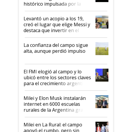
récord
histórico impulsada por la
cosecha y las exportaciones
Levantó un acopio a los 19,
creó el lugar que elige Messi y
destaca que invertir en el
kirchnerismo era como "darle
plata a un hijo para droga":
La confianza del campo sigue
Juan Félix Rossetti, el libertario
alta, aunque perdió impulso
que de una dura crisis salió
más fuerte y apuesta al cambio
de Milei
El FMI elogió al campo y lo
ubicó entre los sectores claves
para el crecimiento argentino
Milei y Elon Musk instalarán
internet en 6000 escuelas
rurales de la Argentina gracias
a un acuerdo con Starlink
Milei en La Rural: el campo
apoyó el rumbo, pero sin