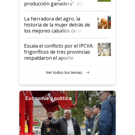
foco en la carne
producción ganadera", destaca
la iniciativa que ya reúne a 46
establecimientos en Argentina
La herradora del agro, la
historia de la mujer detrás de
los mejores caballos de la
Argentina y los mitos que
todavía hacen sufrir a estos
Escala el conflicto por el IPCVA:
animales: "Mientras me
frigoríficos de tres provincias
descalificaban, yo seguí
respaldaron el aporte
haciendo currículum"
obligatorio
Ver todos los temas
Economía y política