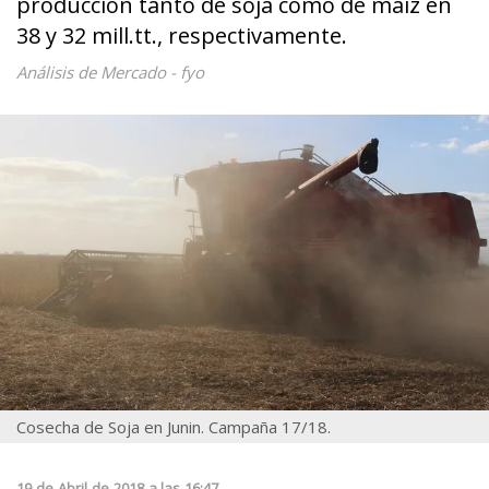
producción tanto de soja como de maíz en
38 y 32 mill.tt., respectivamente.
Análisis de Mercado - fyo
Cosecha de Soja en Junin. Campaña 17/18.
19
de
Abril
de
2018
a las
16:47