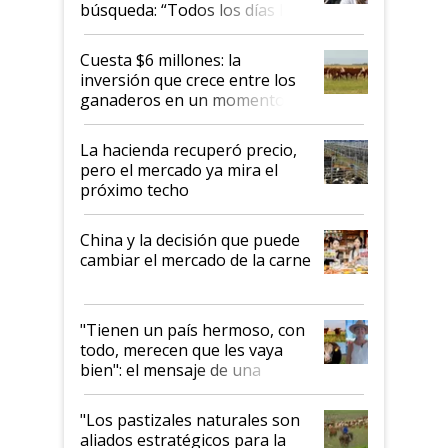
búsqueda: “Todos los días le
toca a algún productor”
Cuesta $6 millones: la
inversión que crece entre los
ganaderos en un momento
histórico para la actividad
La hacienda recuperó precio,
pero el mercado ya mira el
próximo techo
China y la decisión que puede
cambiar el mercado de la carne
"Tienen un país hermoso, con
todo, merecen que les vaya
bien": el mensaje de una
ganadera uruguaya sobre las
oportunidades que se abren
"Los pastizales naturales son
para el agro en Argentina, con
aliados estratégicos para la