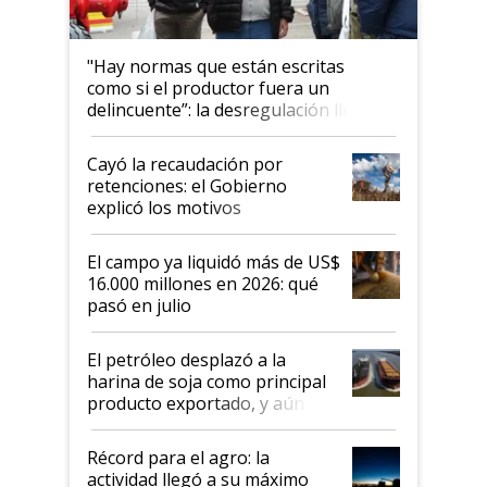
"Hay normas que están escritas
como si el productor fuera un
delincuente”: la desregulación llegó
al Congreso Aapresid y hasta se
habló del financiamiento al IPCVA
Cayó la recaudación por
retenciones: el Gobierno
explicó los motivos
El campo ya liquidó más de US$
16.000 millones en 2026: qué
pasó en julio
El petróleo desplazó a la
harina de soja como principal
producto exportado, y aún así
el agro aportó casi seis de cada
diez dólares y sostuvo el
Récord para el agro: la
liderazgo en un semestre
actividad llegó a su máximo