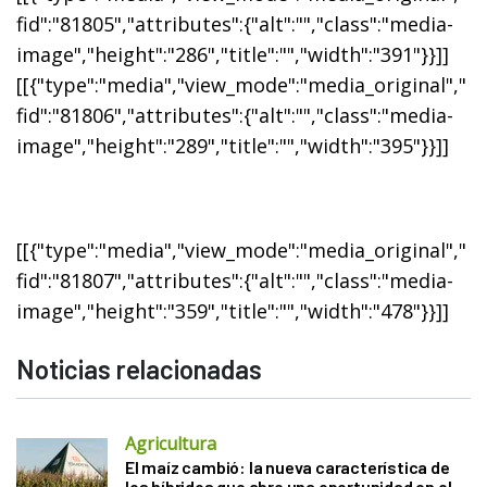
fid":"81805","attributes":{"alt":"","class":"media-
image","height":"286","title":"","width":"391"}}]]
[[{"type":"media","view_mode":"media_original","
fid":"81806","attributes":{"alt":"","class":"media-
image","height":"289","title":"","width":"395"}}]]
[[{"type":"media","view_mode":"media_original","
fid":"81807","attributes":{"alt":"","class":"media-
image","height":"359","title":"","width":"478"}}]]
Noticias relacionadas
Agricultura
El maíz cambió: la nueva característica de
los híbridos que abre una oportunidad en el