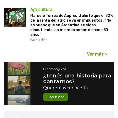
Agricultura
Marcelo Torres de Aapresid alertó que el 62%
de la renta del agro se va en impuestos: "No
es bueno que en Argentina se sigan
discutiendo las mismas cosas de hace 50
años"
hace 3 días
Ver más
>
El campo y vos
¿Tenés una historia para
contarnos?
Queremos conocerla
Escribinos