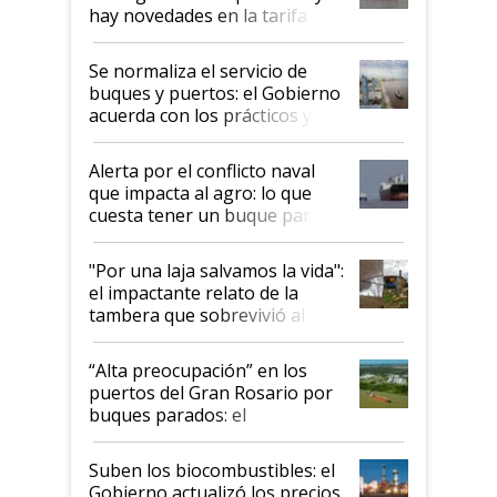
hay novedades en la tarifa de
la hidrovía
Se normaliza el servicio de
buques y puertos: el Gobierno
acuerda con los prácticos y
suspende el decreto de
desregulación
Alerta por el conflicto naval
que impacta al agro: lo que
cuesta tener un buque parado
y el peligro de que Argentina
pase a ser "país sucio"
"Por una laja salvamos la vida":
el impactante relato de la
tambera que sobrevivió al
tornado
“Alta preocupación” en los
puertos del Gran Rosario por
buques parados: el
funcionamiento de las
exportadoras en tensión tras
Suben los biocombustibles: el
la medida de fuerza de los
Gobierno actualizó los precios