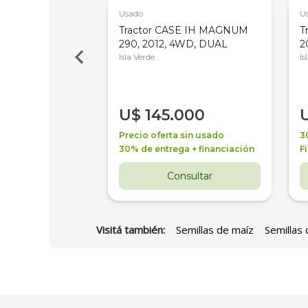
Usado
U
a Metalfor 7040,
Tractor CASE IH MAGNUM
T
Bot 32 Mts
290, 2012, 4WD, DUAL
2
Isla Verde
Is
000
U$
145.000
a + financiación
Precio oferta sin usado
3
 4 años
30% de entrega + financiación
F
nsultar
Consultar
Visitá también:
Semillas de maíz
Semillas 