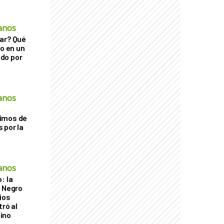
anos
ar? Qué
go en un
do por
anos
imos de
 por la
anos
: la
r Negro
ios
tró al
ino