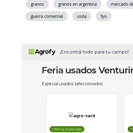
granos
granos en argentina
mercado d
guerra comercial
usda
fyo
¡Encontrá todo para tu campo!
Feria usados Ventur
Especial usados seleccionados
les
Ofertas Especiales
O