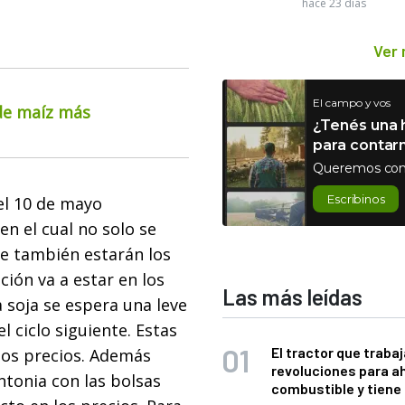
hace 23 días
Ver
El campo y vos
 de maíz más
¿Tenés una h
para contar
Queremos con
Escribinos
el 10 de mayo
en el cual no solo se
ue también estarán los
ción va a estar en los
Las más leídas
a soja se espera una leve
l ciclo siguiente. Estas
El tractor que trabaj
los precios. Además
revoluciones para a
ntonia con las bolsas
combustible y tiene