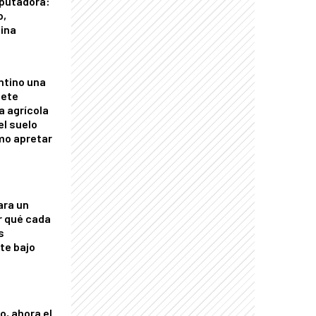
putadora:
o,
tina
ntino una
mete
a agrícola
el suelo
mo apretar
ara un
r qué cada
s
nte bajo
o, ahora el