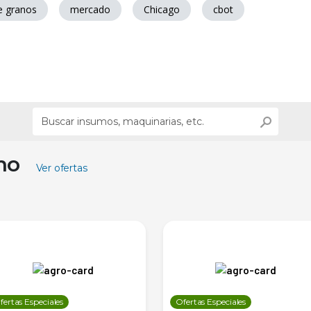
e granos
mercado
Chicago
cbot
ino
Ver ofertas
fertas Especiales
Ofertas Especiales