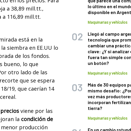
cto en los precios. Para
que parece una com
lo último en el mund
a a 38,89 mill.tt.,
disponible en Argen
a 116,89 mill.tt.
Maquinarias y vehículos
Llegó al campo arge
mirada está en la
tecnología que pro
cambiar una práctic
 la siembra en EE.UU lo
clave: ¿Y si analizar 
rada de los fondos.
fuera tan simple co
un botón?
s bueno, lo que
or otro lado de las
Maquinarias y vehículos
 recorte que se espera
Más de 30 equipos p
 18/19, que caerían 14
mismo desafío: ¿Po
 cereal.
vez más productore
incorporan fertiliza
tierra?
 precios
viene por las
joran la
condición de
Maquinarias y vehículos
a menor producción
En un cambio rotund