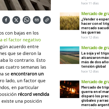
hace 11 días
Mercado de gr
¿Vender o esper
hacer con el tri
mercado sacudi
las guerras
s con bajas en los
hace 12 días
ja el factor negativo
ngún acuerdo entre
Mercado de gr
nes que se dieron la
La soja y el trigo
alcanzaron máx
ba lo contrario. Esto
más de dos años
tensión global
mas cuatro semanas las
hace 12 días
na se
encontraron un
ro lado, un factor que
Mercado de gr
ndos, en particular
Mercado de trigo
guerra en el ma
posición
récord vendida
disparó los prec
globales y arras
existe una posición
mercado argent