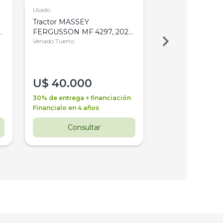
Usado
Usado
Tractor MASSEY
Tractor AGCO ALL
,
FERGUSSON MF 4297, 2020,
2003, 4WD, PA
4WD, PATON
Venado Tuerto
Venado Tuerto
U$
40.000
U$
30.000
30% de entrega + financiación
30% de entrega + 
Financialo en 4 años
Financialo en 3 a
Consultar
Consul