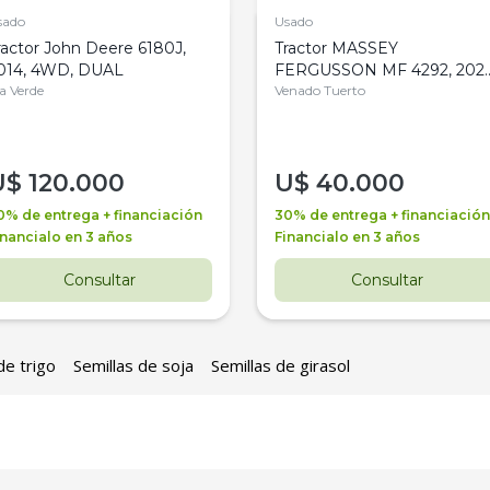
sado
Usado
ractor John Deere 6180J,
Tractor MASSEY
014, 4WD, DUAL
FERGUSSON MF 4292, 2020
la Verde
4WD, PATON
Venado Tuerto
U$
120.000
U$
40.000
0% de entrega + financiación
30% de entrega + financiación
inancialo en 3 años
Financialo en 3 años
Consultar
Consultar
de trigo
Semillas de soja
Semillas de girasol