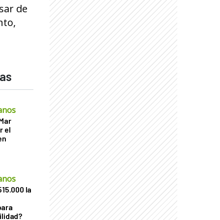
esar de
nto,
das
anos
 Mar
r el
en
anos
515.000 la
para
ilidad?