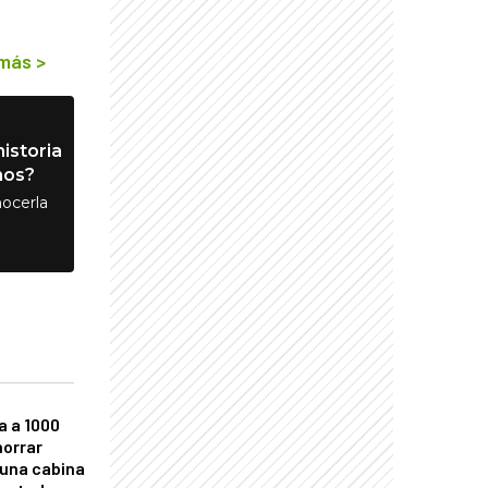
 más
>
istoria
nos?
ocerla
a a 1000
horrar
 una cabina