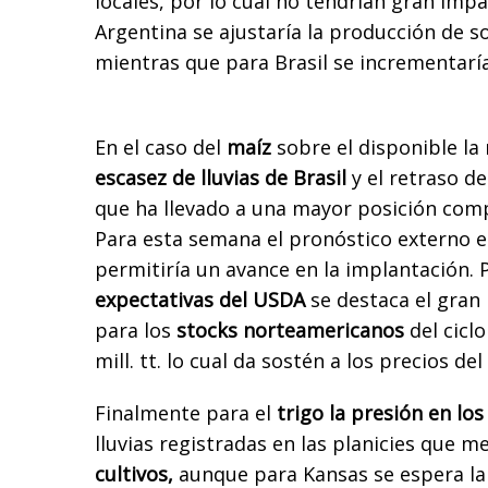
locales, por lo cual no tendrían gran impa
Argentina se ajustaría la producción de soj
mientras que para Brasil se incrementaría 
En el caso del
maíz
sobre el disponible la 
escasez de lluvias de Brasil
y el retraso de
que ha llevado a una mayor posición comp
Para esta semana el pronóstico externo e
permitiría un avance en la implantación. P
expectativas del USDA
se destaca el gran
para los
stocks norteamericanos
del ciclo
mill. tt. lo cual da sostén a los precios del
Finalmente para el
trigo la presión en los
lluvias registradas en las planicies que me
cultivos,
aunque para Kansas se espera l