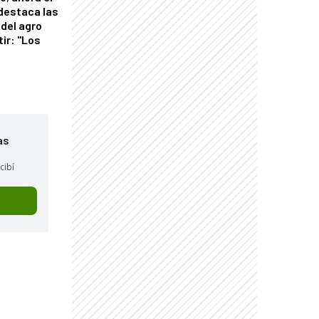
 destaca las
del agro
tir: "Los
"
as
cibí