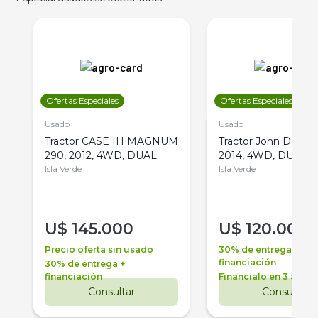
Ofertas Especiales
Ofertas Especiales
Usado
Usado
Tractor CASE IH MAGNUM
Tractor John Deere 
290, 2012, 4WD, DUAL
2014, 4WD, DUAL
Isla Verde
Isla Verde
U$
145.000
U$
120.000
Precio oferta sin usado
30% de entrega +
financiación
30% de entrega +
financiación
Financialo en 3 años
Consultar
Consultar