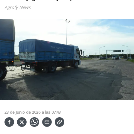
Agrofy News
23
de
Junio
de
2026
a las
07:43