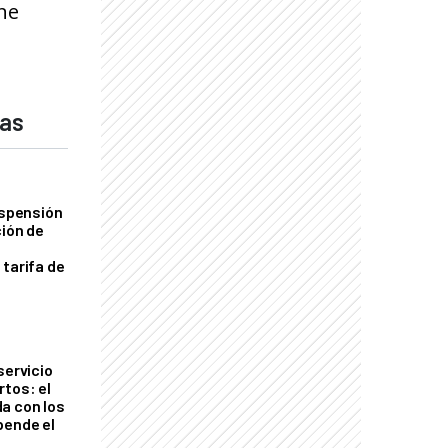
ne
das
uspensión
ción de
 tarifa de
servicio
rtos: el
a con los
pende el