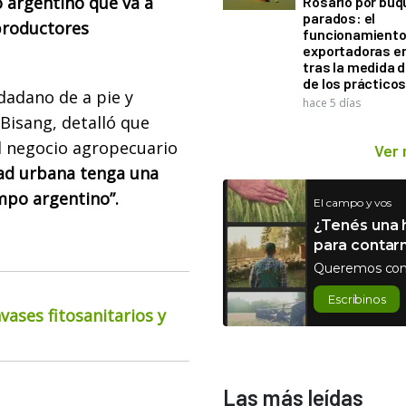
o argentino que va a
Rosario por bu
parados: el
 productores
funcionamiento 
exportadoras e
tras la medida 
de los práctico
dadano de a pie y
hace 5 días
Bisang, detalló que
el negocio agropecuario
Ver
dad urbana tenga una
ampo argentino”.
El campo y vos
¿Tenés una h
para contar
Queremos con
Escribinos
ases fitosanitarios y
Las más leídas