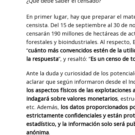
¿Qué debe saber el censado?
En primer lugar, hay que preparar el mate 
censista. Del 15 de septiembre al 30 de n
censarán 190 millones de hectáreas de ac
forestales y bioindustriales. Al respecto,
“
cuánto más convencidos estén de la util
la respuesta
”, y resaltó: “
Es un censo de t
Ante la duda y curiosidad de los potencia
aclarar que según informaron desde el In
los aspectos físicos de las explotaciones
indagará sobre valores monetarios
, estr
etc. Además,
los datos proporcionados po
estrictamente confidenciales y están prot
estadístico, y la información solo será p
anónima
.