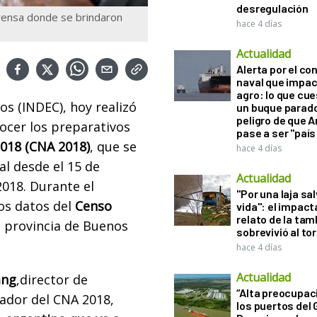
desregulación
rensa donde se brindaron
hace 4 días
Actualidad
Alerta por el con
naval que impac
agro: lo que cu
os (INDEC), hoy realizó
un buque parado
peligro de que 
ocer los preparativos
pase a ser "país
018 (CNA 2018)
, que se
hace 4 días
al desde el 15 de
Actualidad
018. Durante el
"Por una laja sa
os datos del
Censo
vida": el impac
relato de la ta
, provincia de Buenos
sobrevivió al to
hace 4 días
Actualidad
ang
,
director de
“Alta preocupac
nador del CNA 2018,
los puertos del 