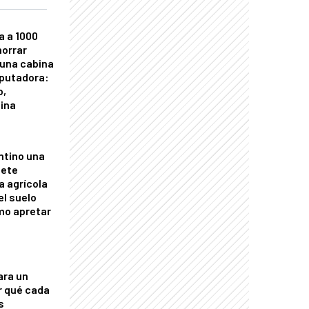
a a 1000
horrar
 una cabina
putadora:
o,
tina
ntino una
mete
a agrícola
el suelo
mo apretar
ara un
r qué cada
s