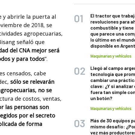
El tractor que trabaj
y abrirle la puerta al
revoluciones para a
oviembre de 2018, se
combustible y tiene
tividades agropecuarias,
que parece una com
lo último en el mund
 Bisang señaló que
disponible en Argen
idad del CNA mejor será
Maquinarias y vehículos
odos y para todos
”.
Llegó al campo arge
les censados, cabe
tecnología que pro
cambiar una práctic
dec,
sólo se relevarán
clave: ¿Y si analizar 
 agropecuarias, no se
fuera tan simple co
uctura de costos, ventas,
un botón?
r las personas son
Maquinarias y vehículos
egidos por el secreto
Más de 30 equipos p
ublicada de forma
mismo desafío: ¿Po
vez más productore