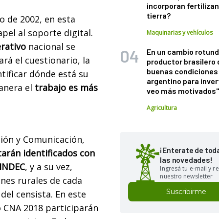
incorporan fertiliza
tierra?
o de 2002, en esta
el al soporte digital.
Maquinarias y vehículos
erativo
nacional se
En un cambio rotund
tará el cuestionario, la
productor brasilero
buenas condiciones 
tificar dónde está su
argentino para inver
anera el
trabajo es más
veo más motivados
Agricultura
usión y Comunicación,
¡Enterate de tod
tarán identificados con
las novedades!
 INDEC
, y a su vez,
Ingresá tu e-mail y re
nuestro newsletter
ones rurales de cada
Suscribirme
del censista. En este
o CNA 2018 participarán