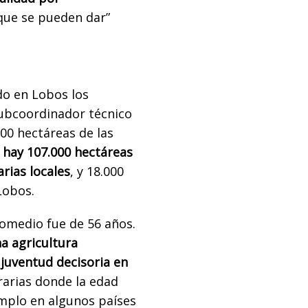
que se pueden dar”
do en Lobos los
subcoordinador técnico
000 hectáreas de las
s
hay 107.000 hectáreas
rias locales
, y 18.000
Lobos.
romedio fue de 56 años.
a agricultura
juventud decisoria en
arias donde la edad
emplo en algunos países