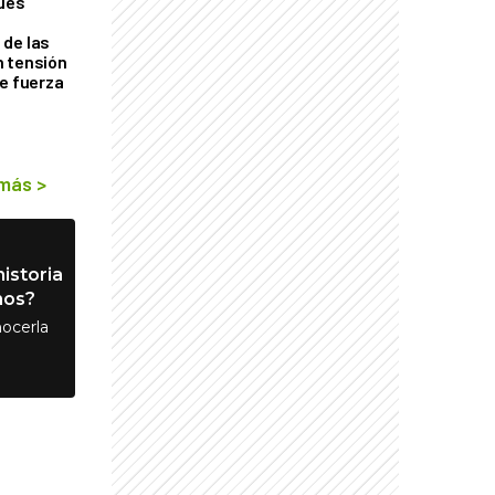
ques
de las
n tensión
de fuerza
s
 más
>
istoria
nos?
ocerla