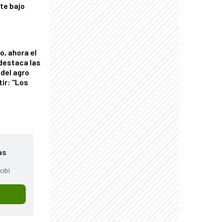
nte bajo
o, ahora el
 destaca las
del agro
tir: "Los
"
as
cibí