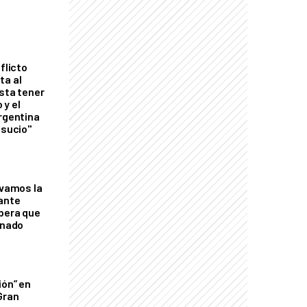
flicto
ta al
esta tener
 y el
Argentina
 sucio"
lvamos la
tante
mbera que
rnado
ión” en
Gran