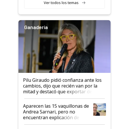
variedades que marcan un
Ver todos los temas
salto tecnológico en genética y
rendimiento
Ganadería
Pilu Giraudo pidió confianza ante los
cambios, dijo que recién van por la
mitad y destacó que exportar dejó de
ser "para unos pocos": "Tenemos un
mandato muy claro del gobierno
Aparecen las 15 vaquillonas de
nacional"
Andrea Sarnari, pero no
encuentran explicación de
cómo llegaron allí