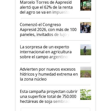
Marcelo Torres de Aapresid
alertó que el 62% de la renta
del agro se va en impuestos:
"No es bueno que en
Argentina se sigan discutiendo
Comenzó el Congreso
las mismas cosas de hace 50
Aapresid 2026, con más de 100
años"
paneles, invitados de lujo y
todas las tendencias
La sorpresa de un experto
internacional en agricultura
sobre el campo argentino:
"Estoy muy impresionado"
Advierten por nuevos excesos
hídricos y humedad extrema en
la zona núcleo
Esta campaña proyectan cubrir
una superficie total de 750.000
hectáreas de soja sembradas
con una nueva generación de