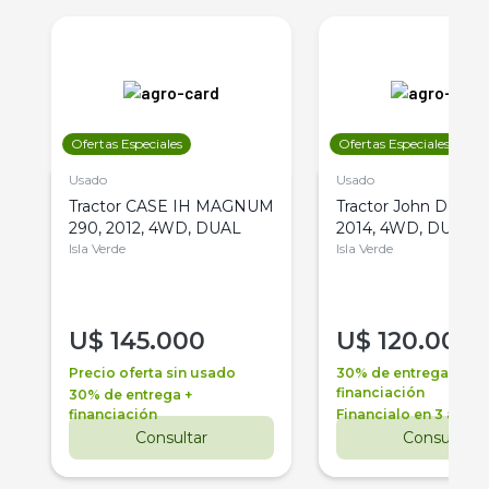
Ofertas Especiales
Ofertas Especiales
Usado
Usado
Tractor CASE IH MAGNUM
Tractor John Deere 
290, 2012, 4WD, DUAL
2014, 4WD, DUAL
Isla Verde
Isla Verde
U$
145.000
U$
120.000
Precio oferta sin usado
30% de entrega +
financiación
30% de entrega +
financiación
Financialo en 3 años
Consultar
Consultar