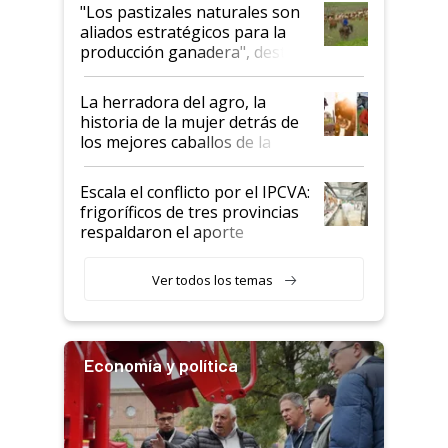
oportunidades que se abren
"Los pastizales naturales son
para el agro en Argentina, con
aliados estratégicos para la
foco en la carne
producción ganadera", destaca
la iniciativa que ya reúne a 46
establecimientos en Argentina
La herradora del agro, la
historia de la mujer detrás de
los mejores caballos de la
Argentina y los mitos que
todavía hacen sufrir a estos
Escala el conflicto por el IPCVA:
animales: "Mientras me
frigoríficos de tres provincias
descalificaban, yo seguí
respaldaron el aporte
haciendo currículum"
obligatorio
Ver todos los temas
Economía y política