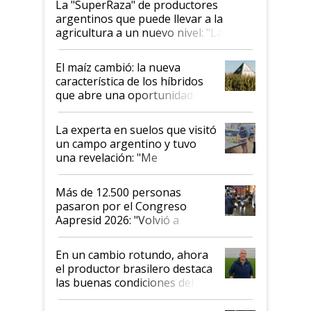
La "SuperRaza" de productores
argentinos que puede llevar a la
agricultura a un nuevo nivel: "Las
posibilidades de crecimiento son
infinitas"
El maíz cambió: la nueva
característica de los híbridos
que abre una oportunidad en
el lote
La experta en suelos que visitó
un campo argentino y tuvo
una revelación: "Me
impresionó mucho"
Más de 12.500 personas
pasaron por el Congreso
Aapresid 2026: "Volvió a
demostrar que hablar del
suelo es hablar de todo el
En un cambio rotundo, ahora
sistema productivo"
el productor brasilero destaca
las buenas condiciones del
agro argentino para invertir:
"Los veo más motivados"