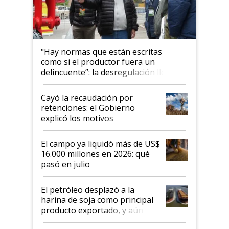
"Hay normas que están escritas
como si el productor fuera un
delincuente”: la desregulación llegó
al Congreso Aapresid y hasta se
habló del financiamiento al IPCVA
Cayó la recaudación por
retenciones: el Gobierno
explicó los motivos
El campo ya liquidó más de US$
16.000 millones en 2026: qué
pasó en julio
El petróleo desplazó a la
harina de soja como principal
producto exportado, y aún así
el agro aportó casi seis de cada