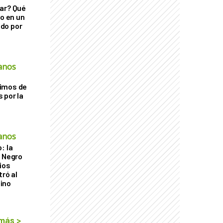
ar? Qué
go en un
do por
anos
imos de
 por la
anos
: la
r Negro
ios
tró al
ino
 más
>