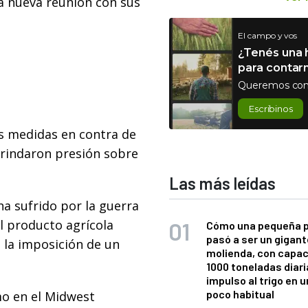
a nueva reunión con sus
El campo y vos
¿Tenés una h
para contar
Queremos con
Escribinos
s medidas en contra de
rindaron presión sobre
Las más leídas
a sufrido por la guerra
al producto agrícola
Cómo una pequeña 
pasó a ser un gigant
 la imposición de un
molienda, con capac
1000 toneladas diaria
impulso al trigo en 
poco habitual
mo en el Midwest