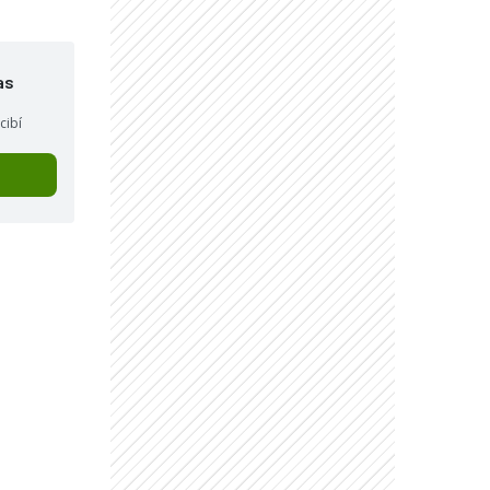
as
cibí