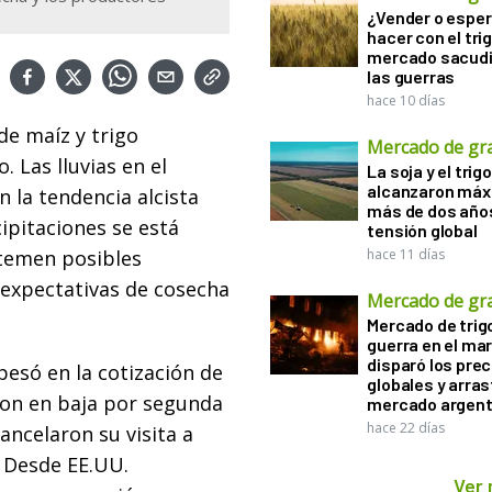
¿Vender o esper
hacer con el tri
mercado sacudi
las guerras
hace 10 días
de maíz y trigo
Mercado de gr
 Las lluvias en el
La soja y el trigo
alcanzaron máx
 la tendencia alcista
más de dos años
cipitaciones se está
tensión global
temen posibles
hace 11 días
 expectativas de cosecha
Mercado de gr
Mercado de trigo
guerra en el ma
disparó los prec
pesó en la cotización de
globales y arras
aron en baja por segunda
mercado argent
hace 22 días
ancelaron su visita a
 Desde EE.UU.
Ver