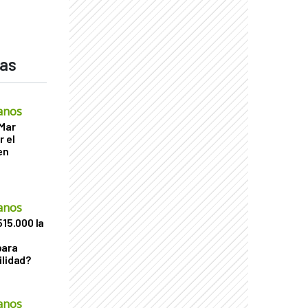
das
anos
 Mar
r el
en
anos
515.000 la
para
ilidad?
anos