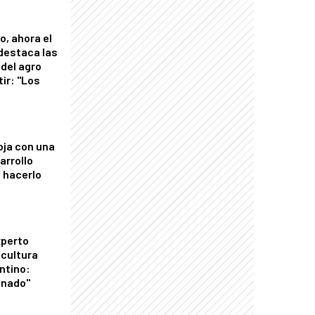
o, ahora el
 destaca las
del agro
tir: "Los
"
oja con una
arrollo
 hacerlo
xperto
icultura
ntino:
onado"