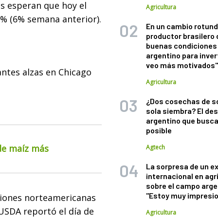
s esperan que hoy el
Agricultura
3% (6% semana anterior).
En un cambio rotund
productor brasilero
buenas condiciones 
argentino para inver
veo más motivados
ntes alzas en Chicago
Agricultura
¿Dos cosechas de s
sola siembra? El des
argentino que busca
posible
 de maíz más
Agtech
La sorpresa de un e
internacional en agr
sobre el campo arge
"Estoy muy impresi
ciones norteamericanas
 USDA reportó el día de
Agricultura