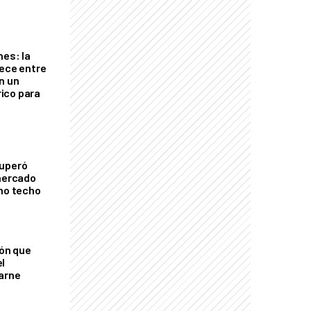
nes: la
rece entre
n un
ico para
cuperó
 mercado
imo techo
ión que
l
arne