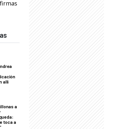
 firmas
das
Andrea
licación
 allí
illonas a
y
queda:
le toca a
”