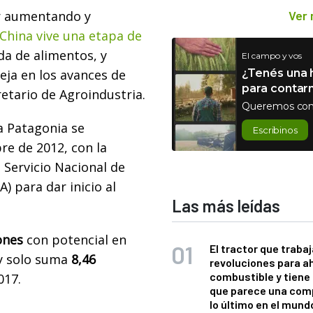
ar aumentando y
Ver
China vive una etapa de
da de alimentos, y
El campo y vos
eja en los avances de
¿Tenés una h
para contar
retario de Agroindustria.
Queremos con
la Patagonia se
Escribinos
e de 2012, con la
 Servicio Nacional de
) para dar inicio al
Las más leídas
ones
con potencial en
El tractor que trabaj
oy solo suma
8,46
revoluciones para a
combustible y tiene
017.
que parece una com
lo último en el mund