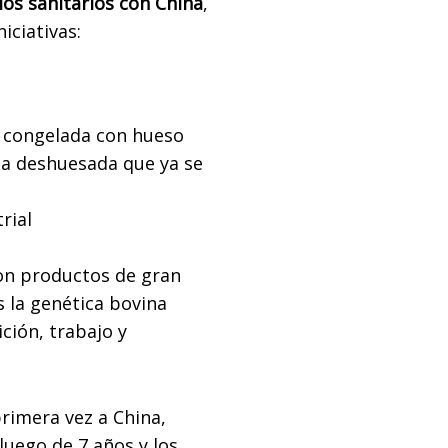
os sanitarios con China
,
iciativas:
y congelada con hueso
da deshuesada que ya se
rial
on productos de gran
 la genética bovina
ción, trabajo y
rimera vez a China,
luego de 7 años y los