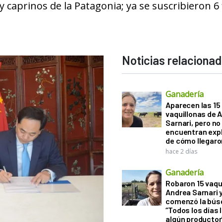
y caprinos de la Patagonia; ya se suscribieron 6
Noticias relaciona
Ganadería
Aparecen las 15
vaquillonas de 
Sarnari, pero no
encuentran exp
de cómo llegaron
hace 2 días
Ganadería
Robaron 15 vaqu
Andrea Sarnari 
comenzó la bús
“Todos los días 
algún productor