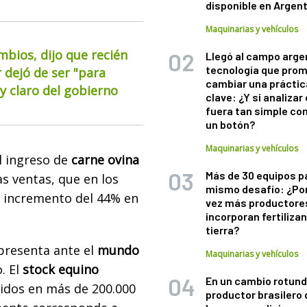
disponible en Argen
Maquinarias y vehículos
mbios, dijo que recién
Llegó al campo arge
tecnología que pro
 dejó de ser "para
cambiar una práctic
 claro del gobierno
clave: ¿Y si analizar 
fuera tan simple co
un botón?
Maquinarias y vehículos
l ingreso de
carne ovina
Más de 30 equipos p
as ventas, que en los
mismo desafío: ¿Po
n incremento del 44% en
vez más productore
incorporan fertiliza
tierra?
presenta ante el
mundo
Maquinarias y vehículos
. El
stock equino
En un cambio rotund
uidos en más de 200.000
productor brasilero