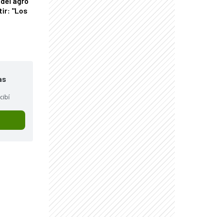
del agro
tir: "Los
"
as
cibí