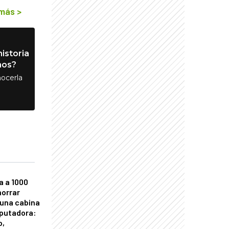
 más
>
istoria
nos?
ocerla
a a 1000
horrar
 una cabina
putadora:
o,