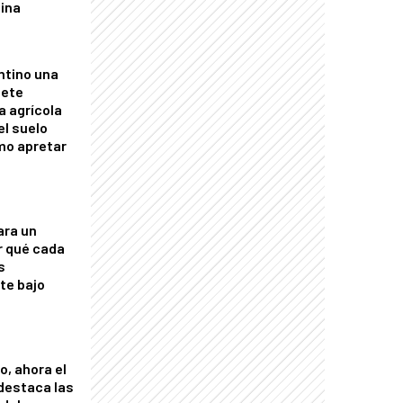
tina
ntino una
mete
a agrícola
el suelo
mo apretar
ara un
r qué cada
s
nte bajo
o, ahora el
 destaca las