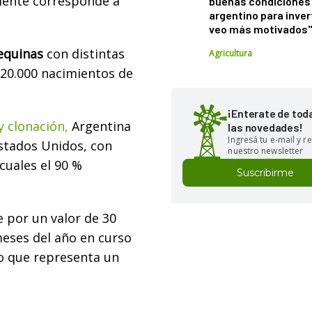
mente corresponde a
buenas condiciones 
argentino para inver
veo más motivados
equinas
con distintas
Agricultura
 20.000 nacimientos de
¡Enterate de tod
y clonación,
Argentina
las novedades!
Ingresá tu e-mail y re
Estados Unidos, con
nuestro newsletter
cuales el 90 %
Suscribirme
 por un valor de 30
meses del año en curso
lo que representa un