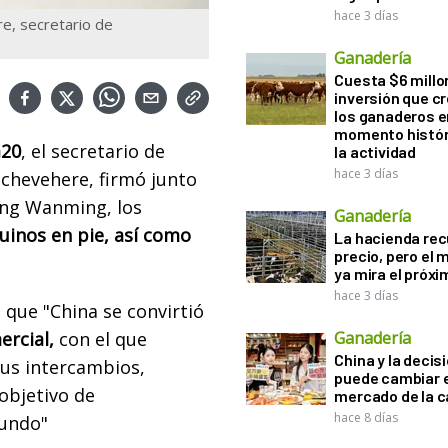
hace 3 días
e, secretario de
Ganadería
Cuesta $6 millo
inversión que c
los ganaderos e
momento histór
G20
, el secretario de
la actividad
hace 3 días
tchevehere, firmó junto
ang Wanming, los
Ganadería
uinos en pie, así como
La hacienda re
precio, pero el
ya mira el próx
hace 3 días
 que "China se convirtió
ercial,
con el que
Ganadería
China y la decis
sus intercambios,
puede cambiar e
objetivo de
mercado de la c
hace 8 días
undo"