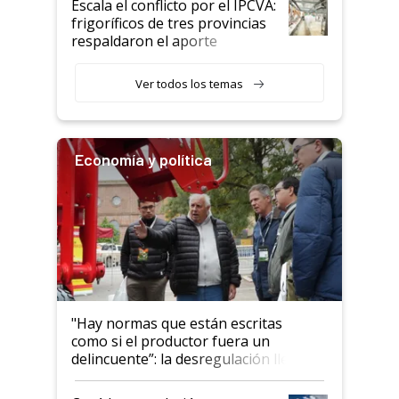
Escala el conflicto por el IPCVA:
animales: "Mientras me
frigoríficos de tres provincias
descalificaban, yo seguí
respaldaron el aporte
haciendo currículum"
obligatorio
Ver todos los temas
Economía y política
"Hay normas que están escritas
como si el productor fuera un
delincuente”: la desregulación llegó
al Congreso Aapresid y hasta se
habló del financiamiento al IPCVA