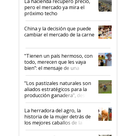
La hacienda recuperó precio,
pero el mercado ya mira el
próximo techo
China y la decisión que puede
cambiar el mercado de la carne
"Tienen un país hermoso, con
todo, merecen que les vaya
bien": el mensaje de una
ganadera uruguaya sobre las
oportunidades que se abren
"Los pastizales naturales son
para el agro en Argentina, con
aliados estratégicos para la
foco en la carne
producción ganadera", destaca
la iniciativa que ya reúne a 46
establecimientos en Argentina
La herradora del agro, la
historia de la mujer detrás de
los mejores caballos de la
Argentina y los mitos que
todavía hacen sufrir a estos