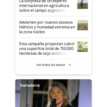
La sorpresa de un experto
internacional en agricultura
sobre el campo argentino:
"Estoy muy impresionado"
Advierten por nuevos excesos
hídricos y humedad extrema en
la zona núcleo
Esta campaña proyectan cubrir
una superficie total de 750.000
hectáreas de soja sembradas
con una nueva generación de
variedades que marcan un
Ver todos los temas
salto tecnológico en genética y
rendimiento
Ganadería