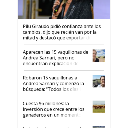
Pilu Giraudo pidió confianza ante los
cambios, dijo que recién van por la
mitad y destacó que exportar dejó de
ser "para unos pocos": "Tenemos un
mandato muy claro del gobierno
Aparecen las 15 vaquillonas de
nacional"
Andrea Sarnari, pero no
encuentran explicación de
cómo llegaron allí
Robaron 15 vaquillonas a
Andrea Sarnari y comenzó la
búsqueda: “Todos los días le
toca a algún productor”
Cuesta $6 millones: la
inversión que crece entre los
ganaderos en un momento
histórico para la actividad