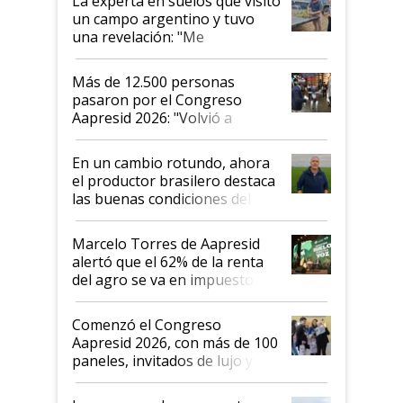
La experta en suelos que visitó
un campo argentino y tuvo
una revelación: "Me
impresionó mucho"
Más de 12.500 personas
pasaron por el Congreso
Aapresid 2026: "Volvió a
demostrar que hablar del
suelo es hablar de todo el
En un cambio rotundo, ahora
sistema productivo"
el productor brasilero destaca
las buenas condiciones del
agro argentino para invertir:
"Los veo más motivados"
Marcelo Torres de Aapresid
alertó que el 62% de la renta
del agro se va en impuestos:
"No es bueno que en
Argentina se sigan discutiendo
Comenzó el Congreso
las mismas cosas de hace 50
Aapresid 2026, con más de 100
años"
paneles, invitados de lujo y
todas las tendencias