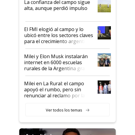
La confianza del campo sigue
Juan Félix Rossetti, el libertario
alta, aunque perdió impulso
que de una dura crisis salió
más fuerte y apuesta al cambio
de Milei
El FMI elogió al campo y lo
ubicó entre los sectores claves
para el crecimiento argentino
Milei y Elon Musk instalarán
internet en 6000 escuelas
rurales de la Argentina gracias
a un acuerdo con Starlink
Milei en La Rural: el campo
apoyó el rumbo, pero sin
renunciar al reclamo por las
retenciones
Ver todos los temas