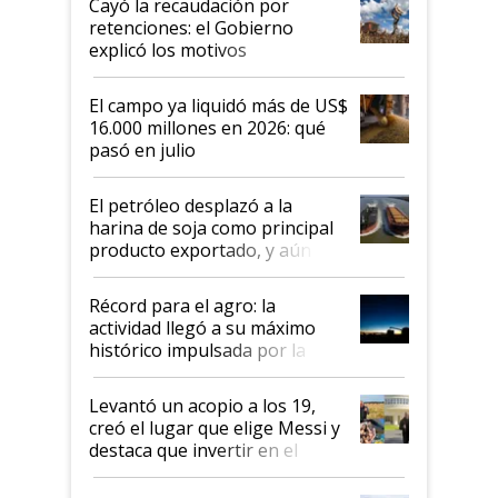
Cayó la recaudación por
retenciones: el Gobierno
explicó los motivos
El campo ya liquidó más de US$
16.000 millones en 2026: qué
pasó en julio
El petróleo desplazó a la
harina de soja como principal
producto exportado, y aún así
el agro aportó casi seis de cada
diez dólares y sostuvo el
Récord para el agro: la
liderazgo en un semestre
actividad llegó a su máximo
récord
histórico impulsada por la
cosecha y las exportaciones
Levantó un acopio a los 19,
creó el lugar que elige Messi y
destaca que invertir en el
kirchnerismo era como "darle
plata a un hijo para droga":