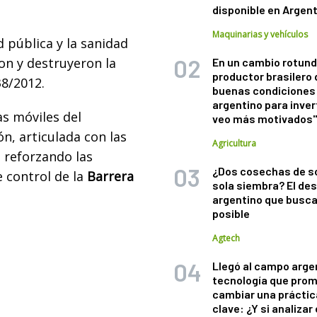
disponible en Argen
Maquinarias y vehículos
d pública y la sanidad
n y destruyeron la
En un cambio rotund
productor brasilero
38/2012.
buenas condiciones 
argentino para inver
as móviles del
veo más motivados
n, articulada con las
Agricultura
 reforzando las
¿Dos cosechas de s
e control de la
Barrera
sola siembra? El des
argentino que busca
posible
Agtech
Llegó al campo arge
tecnología que pro
cambiar una práctic
clave: ¿Y si analizar 