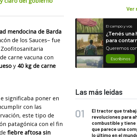
 claro del gobierno
Ver
El campo y vos
dad mendocina de Barda
¿Tenés una h
ncón de los Sauces– fue
para contar
 Zoofitosanitaria
Queremos con
 de carne vacuna con
Escribinos
hueso
y
40 kg de carne
Las más leídas
e significaba poner en
cumplir con las
El tractor que trabaj
rvación, este tipo de
revoluciones para a
combustible y tiene
ión patagónica con el fin
que parece una com
 de
fiebre aftosa sin
lo último en el mund