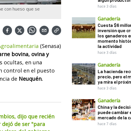
hace 3 días
ne con hueso que se
Ganadería
Cuesta $6 millo
inversión que c
los ganaderos e
momento histór
 Agroalimentaria
(Senasa)
la actividad
hace 3 días
rne bovina, ovina y
 ocultas, en una
Ganadería
 control en el puesto
La hacienda re
precio, pero el
incia de
Neuquén.
ya mira el próx
hace 3 días
Ganadería
China y la decis
puede cambiar e
mbios, dijo que recién
mercado de la c
 dejó de ser "para
hace 7 días