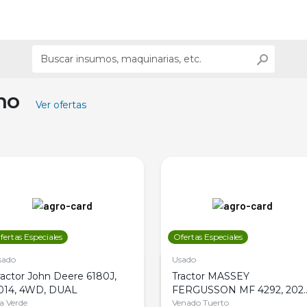
ino
Ver ofertas
fertas Especiales
Ofertas Especiales
sado
Usado
ractor John Deere 6180J,
Tractor MASSEY
014, 4WD, DUAL
FERGUSSON MF 4292, 2020
la Verde
4WD, PATON
Venado Tuerto