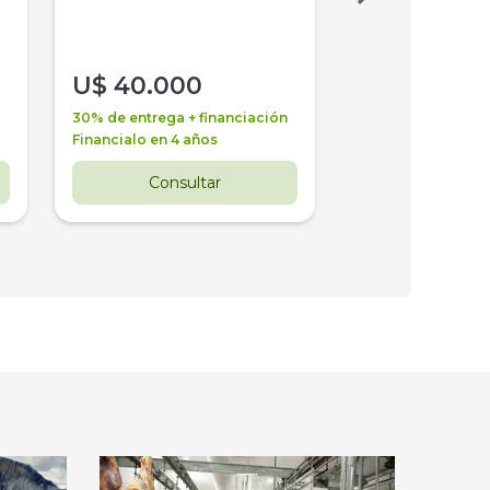
U$
40.000
U$
30.000
30% de entrega + financiación
30% de entrega + 
Financialo en 4 años
Financialo en 3 a
Consultar
Consul