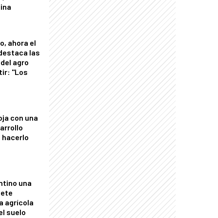
tina
o, ahora el
 destaca las
del agro
tir: "Los
"
oja con una
arrollo
 hacerlo
ntino una
mete
a agrícola
el suelo