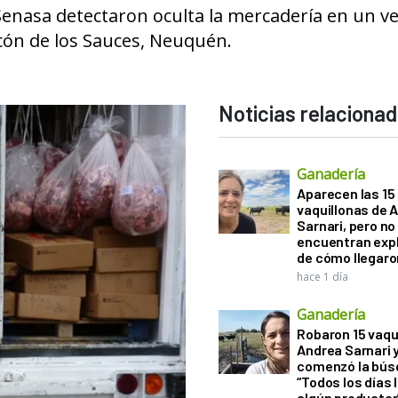
Senasa detectaron oculta la mercadería en un v
cón de los Sauces, Neuquén.
Noticias relaciona
Ganadería
Aparecen las 15
vaquillonas de 
Sarnari, pero no
encuentran exp
de cómo llegaron
hace 1 día
Ganadería
Robaron 15 vaqu
Andrea Sarnari 
comenzó la bús
“Todos los días 
algún productor