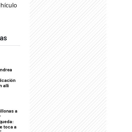
ehículo
das
Andrea
licación
 allí
illonas a
y
queda:
le toca a
”