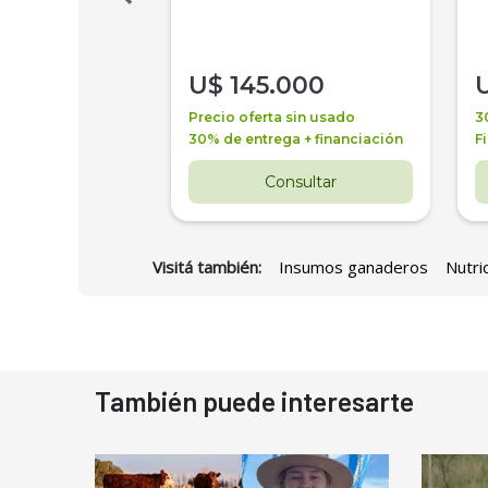
000
U$
145.000
a + financiación
Precio oferta sin usado
3
 4 años
30% de entrega + financiación
F
nsultar
Consultar
Visitá también:
Insumos ganaderos
Nutri
También puede interesarte