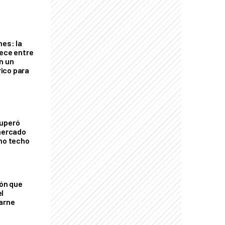
nes: la
rece entre
n un
ico para
cuperó
 mercado
imo techo
ión que
l
arne