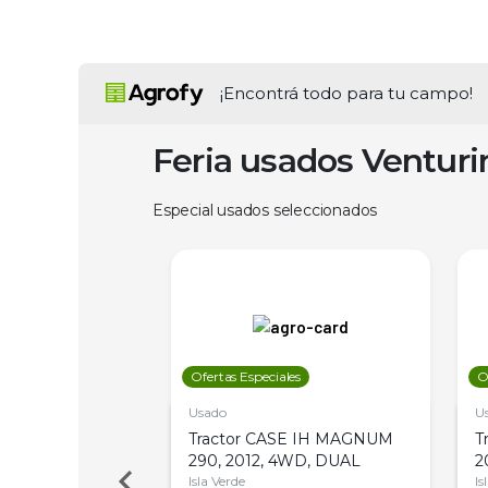
¡Encontrá todo para tu campo!
Feria usados Ventur
Especial usados seleccionados
les
Ofertas Especiales
O
Usado
U
a Metalfor 7040,
Tractor CASE IH MAGNUM
T
Bot 32 Mts
290, 2012, 4WD, DUAL
2
Isla Verde
Is