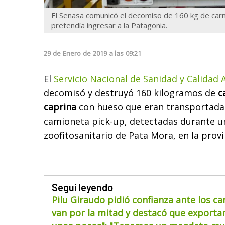
El Senasa comunicó el decomiso de 160 kg de car
pretendía ingresar a la Patagonia.
29
de
Enero
de
2019
a las
09:21
El
Servicio Nacional de Sanidad y Calidad
decomisó y destruyó 160 kilogramos de
ca
caprina
con hueso que eran transportadas
camioneta pick-up, detectadas durante un
zoofitosanitario de Pata Mora, en la prov
Seguí leyendo
Pilu Giraudo pidió confianza ante los ca
van por la mitad y destacó que exportar