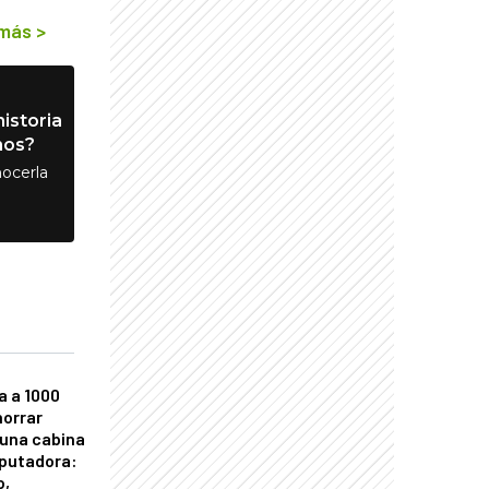
 más
>
istoria
nos?
ocerla
a a 1000
horrar
 una cabina
putadora:
o,