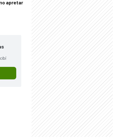
mo apretar
as
cibí