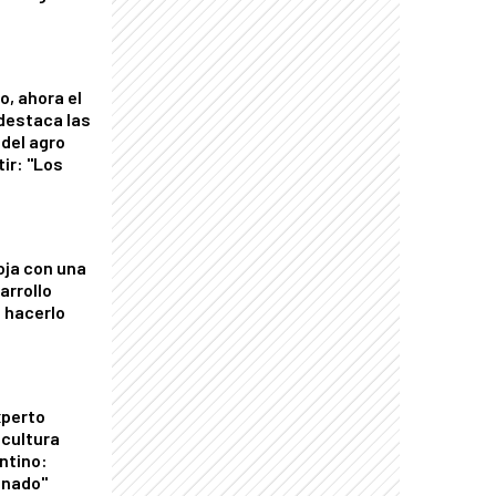
o, ahora el
 destaca las
del agro
tir: "Los
"
oja con una
arrollo
 hacerlo
xperto
icultura
ntino:
onado"