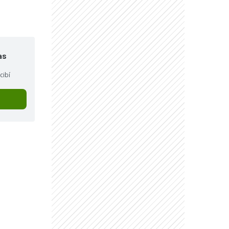
as
cibí