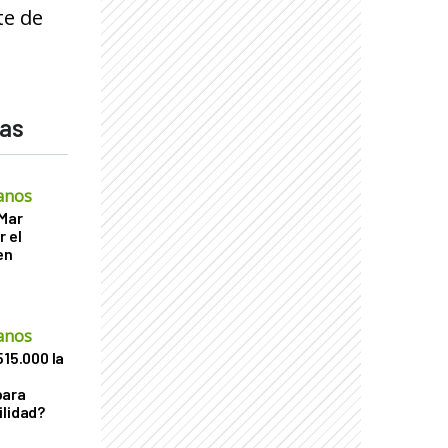
te de
das
anos
 Mar
r el
en
anos
515.000 la
para
ilidad?