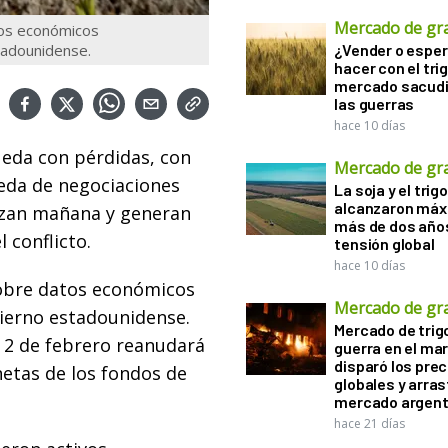
Mercado de gr
tos económicos
tadounidense.
¿Vender o esper
hacer con el tri
mercado sacudi
las guerras
hace 10 días
ueda con pérdidas, con
Mercado de gr
ueda de negociaciones
La soja y el trigo
alcanzaron máx
nzan mañana y generan
más de dos años
 conflicto.
tensión global
hace 10 días
obre datos económicos
Mercado de gr
bierno estadounidense.
Mercado de trigo
 2 de febrero reanudará
guerra en el ma
disparó los prec
netas de los fondos de
globales y arras
mercado argent
hace 21 días