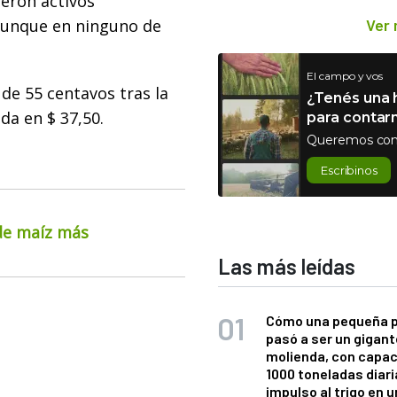
ieron activos
aunque en ninguno de
Ver
El campo y vos
a de 55 centavos tras la
¿Tenés una h
da en $ 37,50.
para contar
Queremos con
Escribinos
 de maíz más
Las más leídas
Cómo una pequeña 
pasó a ser un gigant
molienda, con capac
1000 toneladas diaria
impulso al trigo en 