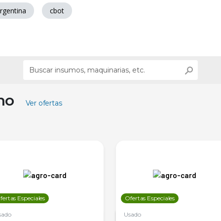
rgentina
cbot
ino
Ver ofertas
fertas Especiales
Ofertas Especiales
sado
Usado