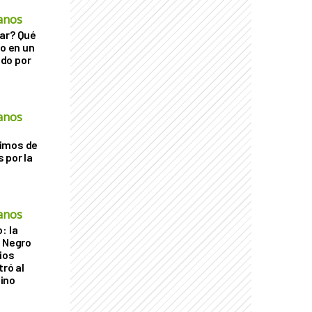
anos
ar? Qué
go en un
do por
anos
imos de
 por la
anos
: la
r Negro
ios
tró al
ino