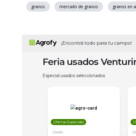
granos
mercado de granos
granos en a
¡Encontrá todo para tu campo!
Feria usados Ventur
Especial usados seleccionados
les
Ofertas Especiales
O
Usado
U