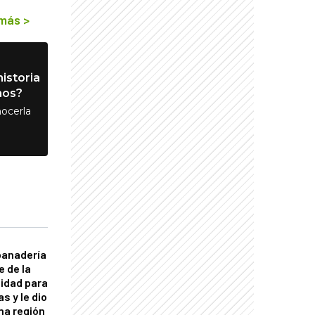
 más
>
istoria
nos?
ocerla
panadería
e de la
idad para
s y le dio
una región