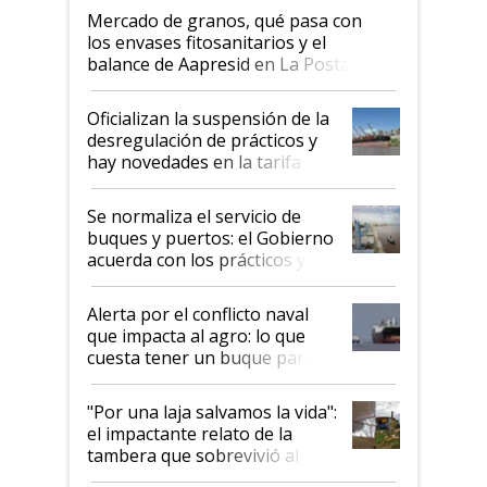
Mercado de granos, qué pasa con
los envases fitosanitarios y el
balance de Aapresid en La Posta
Oficializan la suspensión de la
desregulación de prácticos y
hay novedades en la tarifa de
la hidrovía
Se normaliza el servicio de
buques y puertos: el Gobierno
acuerda con los prácticos y
suspende el decreto de
desregulación
Alerta por el conflicto naval
que impacta al agro: lo que
cuesta tener un buque parado
y el peligro de que Argentina
pase a ser "país sucio"
"Por una laja salvamos la vida":
el impactante relato de la
tambera que sobrevivió al
tornado