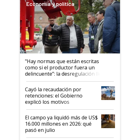
Economía y política
"Hay normas que están escritas
como si el productor fuera un
delincuente”: la desregulación llegó
al Congreso Aapresid y hasta se
habló del financiamiento al IPCVA
Cayó la recaudación por
retenciones: el Gobierno
explicó los motivos
El campo ya liquidó más de US$
16.000 millones en 2026: qué
pasó en julio