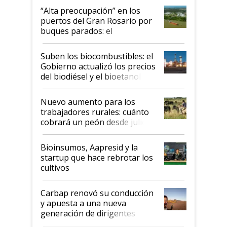
“Alta preocupación” en los
puertos del Gran Rosario por
buques parados: el
funcionamiento de las
exportadoras en tensión tras
Suben los biocombustibles: el
la medida de fuerza de los
Gobierno actualizó los precios
prácticos
del biodiésel y el bioetanol
Nuevo aumento para los
trabajadores rurales: cuánto
cobrará un peón desde julio
Bioinsumos, Aapresid y la
startup que hace rebrotar los
cultivos
Carbap renovó su conducción
y apuesta a una nueva
generación de dirigentes
rurales