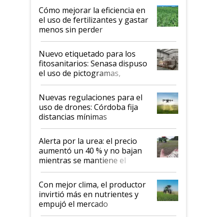
Cómo mejorar la eficiencia en
el uso de fertilizantes y gastar
menos sin perder
productividad en la campaña
fina
Nuevo etiquetado para los
fitosanitarios: Senasa dispuso
el uso de pictogramas,
palabras de advertencia e
indicaciones
Nuevas regulaciones para el
uso de drones: Córdoba fija
distancias mínimas
Alerta por la urea: el precio
aumentó un 40 % y no bajan
mientras se mantiene el
conflicto en Medio Oriente
Con mejor clima, el productor
invirtió más en nutrientes y
empujó el mercado