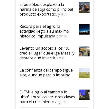
El petróleo desplazó a la
harina de soja como principal
producto exportado, y aún así
el agro aportó casi seis de cada
diez dólares y sostuvo el
Récord para el agro: la
liderazgo en un semestre
actividad llegó a su máximo
récord
histórico impulsada por la
cosecha y las exportaciones
Levantó un acopio a los 19,
creó el lugar que elige Messi y
destaca que invertir en el
kirchnerismo era como "darle
plata a un hijo para droga":
La confianza del campo sigue
Juan Félix Rossetti, el libertario
alta, aunque perdió impulso
que de una dura crisis salió
más fuerte y apuesta al cambio
de Milei
El FMI elogió al campo y lo
ubicó entre los sectores claves
para el crecimiento argentino