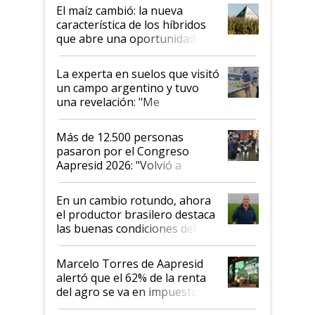
infinitas"
El maíz cambió: la nueva
característica de los híbridos
que abre una oportunidad en
el lote
La experta en suelos que visitó
un campo argentino y tuvo
una revelación: "Me
impresionó mucho"
Más de 12.500 personas
pasaron por el Congreso
Aapresid 2026: "Volvió a
demostrar que hablar del
suelo es hablar de todo el
En un cambio rotundo, ahora
sistema productivo"
el productor brasilero destaca
las buenas condiciones del
agro argentino para invertir:
"Los veo más motivados"
Marcelo Torres de Aapresid
alertó que el 62% de la renta
del agro se va en impuestos:
"No es bueno que en