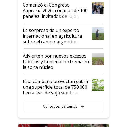
Argentina se sigan discutiendo
Comenzó el Congreso
las mismas cosas de hace 50
Aapresid 2026, con más de 100
años"
paneles, invitados de lujo y
todas las tendencias
La sorpresa de un experto
internacional en agricultura
sobre el campo argentino:
"Estoy muy impresionado"
Advierten por nuevos excesos
hídricos y humedad extrema en
la zona núcleo
Esta campaña proyectan cubrir
una superficie total de 750.000
hectáreas de soja sembradas
con una nueva generación de
variedades que marcan un
Ver todos los temas
salto tecnológico en genética y
rendimiento