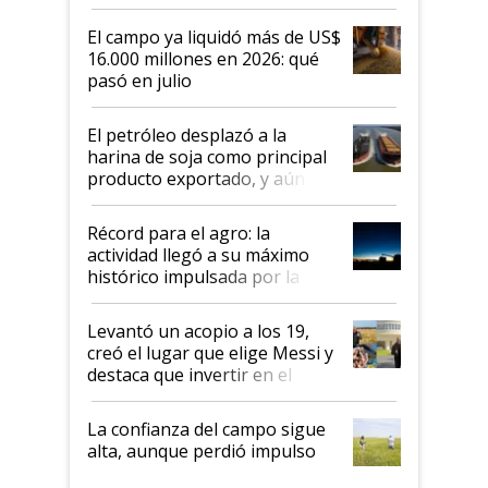
El campo ya liquidó más de US$
16.000 millones en 2026: qué
pasó en julio
El petróleo desplazó a la
harina de soja como principal
producto exportado, y aún así
el agro aportó casi seis de cada
diez dólares y sostuvo el
Récord para el agro: la
liderazgo en un semestre
actividad llegó a su máximo
récord
histórico impulsada por la
cosecha y las exportaciones
Levantó un acopio a los 19,
creó el lugar que elige Messi y
destaca que invertir en el
kirchnerismo era como "darle
plata a un hijo para droga":
La confianza del campo sigue
Juan Félix Rossetti, el libertario
alta, aunque perdió impulso
que de una dura crisis salió
más fuerte y apuesta al cambio