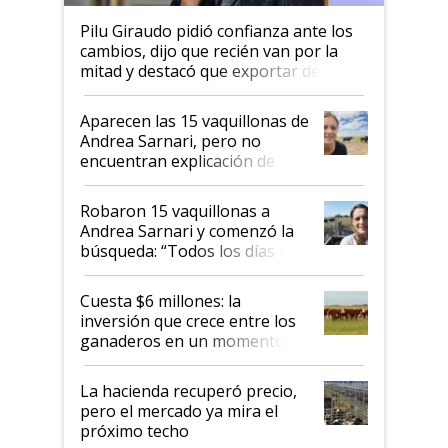
Pilu Giraudo pidió confianza ante los
cambios, dijo que recién van por la
mitad y destacó que exportar dejó de
ser "para unos pocos": "Tenemos un
mandato muy claro del gobierno
Aparecen las 15 vaquillonas de
nacional"
Andrea Sarnari, pero no
encuentran explicación de
cómo llegaron allí
Robaron 15 vaquillonas a
Andrea Sarnari y comenzó la
búsqueda: “Todos los días le
toca a algún productor”
Cuesta $6 millones: la
inversión que crece entre los
ganaderos en un momento
histórico para la actividad
La hacienda recuperó precio,
pero el mercado ya mira el
próximo techo