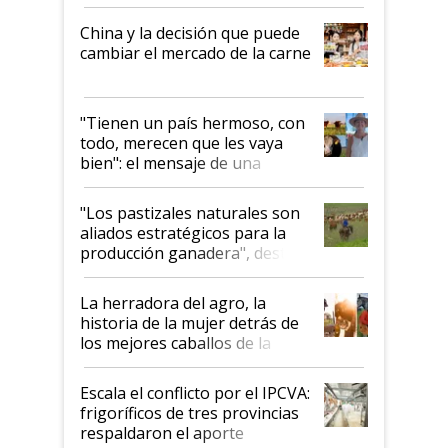
China y la decisión que puede
cambiar el mercado de la carne
"Tienen un país hermoso, con
todo, merecen que les vaya
bien": el mensaje de una
ganadera uruguaya sobre las
oportunidades que se abren
"Los pastizales naturales son
para el agro en Argentina, con
aliados estratégicos para la
foco en la carne
producción ganadera", destaca
la iniciativa que ya reúne a 46
establecimientos en Argentina
La herradora del agro, la
historia de la mujer detrás de
los mejores caballos de la
Argentina y los mitos que
todavía hacen sufrir a estos
Escala el conflicto por el IPCVA:
animales: "Mientras me
frigoríficos de tres provincias
descalificaban, yo seguí
respaldaron el aporte
haciendo currículum"