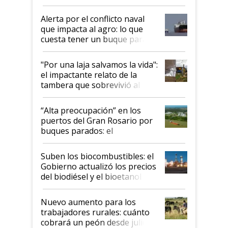
suspende el decreto de
desregulación
Alerta por el conflicto naval
que impacta al agro: lo que
cuesta tener un buque parado
y el peligro de que Argentina
pase a ser "país sucio"
"Por una laja salvamos la vida":
el impactante relato de la
tambera que sobrevivió al
tornado
“Alta preocupación” en los
puertos del Gran Rosario por
buques parados: el
funcionamiento de las
exportadoras en tensión tras
Suben los biocombustibles: el
la medida de fuerza de los
Gobierno actualizó los precios
prácticos
del biodiésel y el bioetanol
Nuevo aumento para los
trabajadores rurales: cuánto
cobrará un peón desde julio