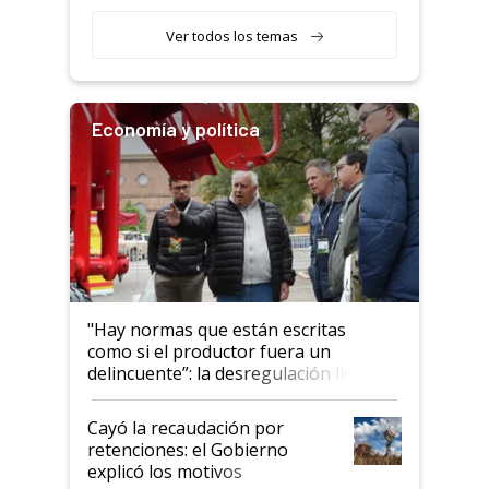
obligatorio
Ver todos los temas
Economía y política
"Hay normas que están escritas
como si el productor fuera un
delincuente”: la desregulación llegó
al Congreso Aapresid y hasta se
habló del financiamiento al IPCVA
Cayó la recaudación por
retenciones: el Gobierno
explicó los motivos