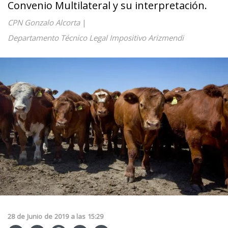
Convenio Multilateral y su interpretación.
CPN Gonzalo Alcorta
|
Departamento Técnico Legal Impositivo Arizmendi
28
de
Junio
de
2019
a las
15:29