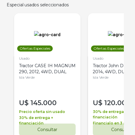
Especial usados seleccionados
Ofertas Especiales
Ofertas Especiales
Usado
Usado
Tractor CASE IH MAGNUM
Tractor John Deere 
290, 2012, 4WD, DUAL
2014, 4WD, DUAL
Isla Verde
Isla Verde
U$
145.000
U$
120.000
Precio oferta sin usado
30% de entrega +
financiación
30% de entrega +
financiación
Financialo en 3 años
Consultar
Consultar