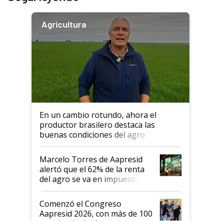
Agricultura
En un cambio rotundo, ahora el
productor brasilero destaca las
buenas condiciones del agro
argentino para invertir: "Los veo
más motivados"
Marcelo Torres de Aapresid
alertó que el 62% de la renta
del agro se va en impuestos:
"No es bueno que en
Argentina se sigan discutiendo
Comenzó el Congreso
las mismas cosas de hace 50
Aapresid 2026, con más de 100
años"