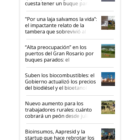
cuesta tener un buque parado
y el peligro de que Argentina
pase a ser "país sucio"
"Por una laja salvamos la vida":
el impactante relato de la
tambera que sobrevivió al
tornado
“Alta preocupación” en los
puertos del Gran Rosario por
buques parados: el
funcionamiento de las
exportadoras en tensión tras
Suben los biocombustibles: el
la medida de fuerza de los
Gobierno actualizó los precios
prácticos
del biodiésel y el bioetanol
Nuevo aumento para los
trabajadores rurales: cuánto
cobrará un peón desde julio
Bioinsumos, Aapresid y la
startup que hace rebrotar los