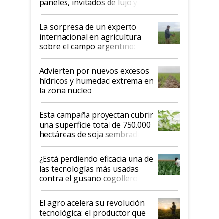
paneles, invitados de lujo y
todas las tendencias
La sorpresa de un experto
internacional en agricultura
sobre el campo argentino:
"Estoy muy impresionado"
Advierten por nuevos excesos
hídricos y humedad extrema en
la zona núcleo
Esta campaña proyectan cubrir
una superficie total de 750.000
hectáreas de soja sembradas
con una nueva generación de
variedades que marcan un
¿Está perdiendo eficacia una de
salto tecnológico en genética y
las tecnologías más usadas
rendimiento
contra el gusano cogollero? El
desafío de una tecnología clave
El agro acelera su revolución
tecnológica: el productor que