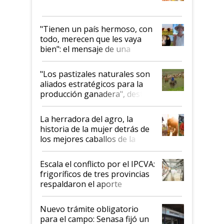
"Tienen un país hermoso, con
todo, merecen que les vaya
bien": el mensaje de una
ganadera uruguaya sobre las
oportunidades que se abren
"Los pastizales naturales son
para el agro en Argentina, con
aliados estratégicos para la
foco en la carne
producción ganadera", destaca
la iniciativa que ya reúne a 46
establecimientos en Argentina
La herradora del agro, la
historia de la mujer detrás de
los mejores caballos de la
Argentina y los mitos que
todavía hacen sufrir a estos
Escala el conflicto por el IPCVA:
animales: "Mientras me
frigoríficos de tres provincias
descalificaban, yo seguí
respaldaron el aporte
haciendo currículum"
obligatorio
Nuevo trámite obligatorio
para el campo: Senasa fijó un