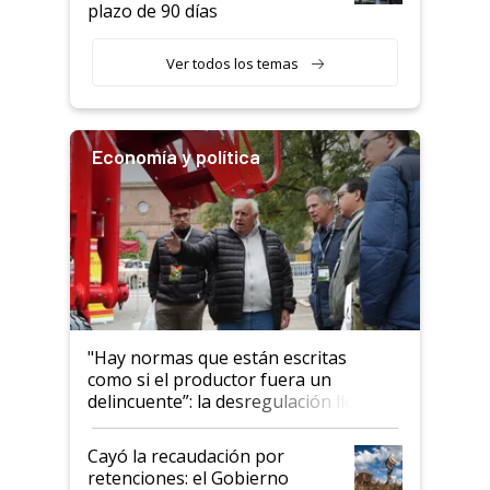
plazo de 90 días
Ver todos los temas
Economía y política
"Hay normas que están escritas
como si el productor fuera un
delincuente”: la desregulación llegó
al Congreso Aapresid y hasta se
habló del financiamiento al IPCVA
Cayó la recaudación por
retenciones: el Gobierno