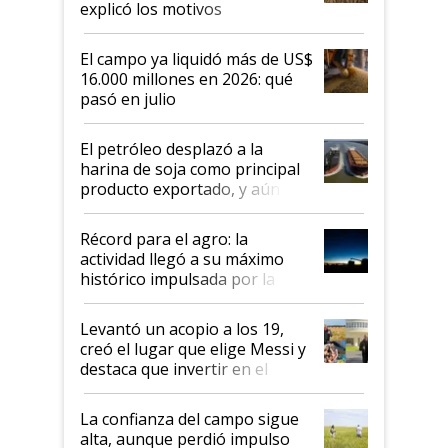
explicó los motivos
El campo ya liquidó más de US$
16.000 millones en 2026: qué
pasó en julio
El petróleo desplazó a la
harina de soja como principal
producto exportado, y aún así
el agro aportó casi seis de cada
diez dólares y sostuvo el
Récord para el agro: la
liderazgo en un semestre
actividad llegó a su máximo
récord
histórico impulsada por la
cosecha y las exportaciones
Levantó un acopio a los 19,
creó el lugar que elige Messi y
destaca que invertir en el
kirchnerismo era como "darle
plata a un hijo para droga":
La confianza del campo sigue
Juan Félix Rossetti, el libertario
alta, aunque perdió impulso