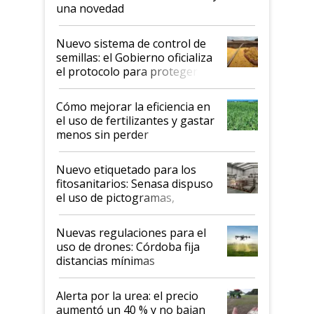
una novedad
Nuevo sistema de control de
semillas: el Gobierno oficializa
el protocolo para proteger la
propiedad intelectual
Cómo mejorar la eficiencia en
el uso de fertilizantes y gastar
menos sin perder
productividad en la campaña
fina
Nuevo etiquetado para los
fitosanitarios: Senasa dispuso
el uso de pictogramas,
palabras de advertencia e
indicaciones
Nuevas regulaciones para el
uso de drones: Córdoba fija
distancias mínimas
Alerta por la urea: el precio
aumentó un 40 % y no bajan