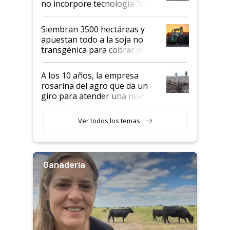
no incorpore tecnología "va a
perder el tren"
Siembran 3500 hectáreas y
apuestan todo a la soja no
transgénica para cobrar más
por tonelada: compraron un
semillero
A los 10 años, la empresa
rosarina del agro que da un
giro para atender una nueva
etapa en el agro
Ver todos los temas
Ganadería