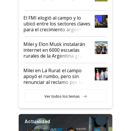
que de una dura crisis salió
más fuerte y apuesta al cambio
de Milei
El FMI elogió al campo y lo
ubicó entre los sectores claves
para el crecimiento argentino
Milei y Elon Musk instalarán
internet en 6000 escuelas
rurales de la Argentina gracias
a un acuerdo con Starlink
Milei en La Rural: el campo
apoyó el rumbo, pero sin
renunciar al reclamo por las
retenciones
Ver todos los temas
Actualidad