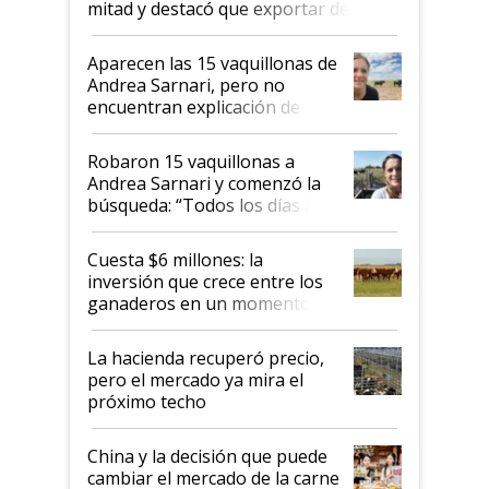
mitad y destacó que exportar dejó de
ser "para unos pocos": "Tenemos un
mandato muy claro del gobierno
Aparecen las 15 vaquillonas de
nacional"
Andrea Sarnari, pero no
encuentran explicación de
cómo llegaron allí
Robaron 15 vaquillonas a
Andrea Sarnari y comenzó la
búsqueda: “Todos los días le
toca a algún productor”
Cuesta $6 millones: la
inversión que crece entre los
ganaderos en un momento
histórico para la actividad
La hacienda recuperó precio,
pero el mercado ya mira el
próximo techo
China y la decisión que puede
cambiar el mercado de la carne