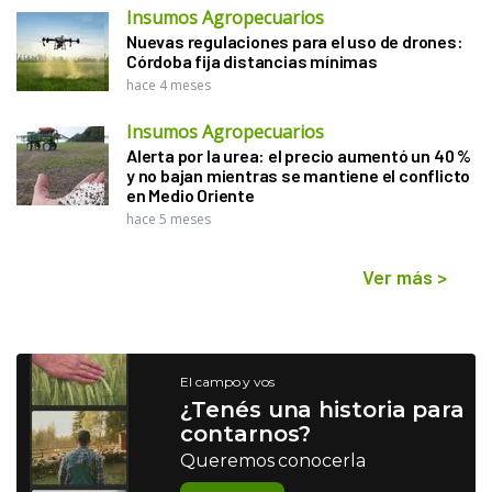
Insumos Agropecuarios
Nuevas regulaciones para el uso de drones:
Córdoba fija distancias mínimas
hace 4 meses
Insumos Agropecuarios
Alerta por la urea: el precio aumentó un 40 %
y no bajan mientras se mantiene el conflicto
en Medio Oriente
hace 5 meses
Ver más
>
El campo y vos
¿Tenés una historia para
contarnos?
Queremos conocerla