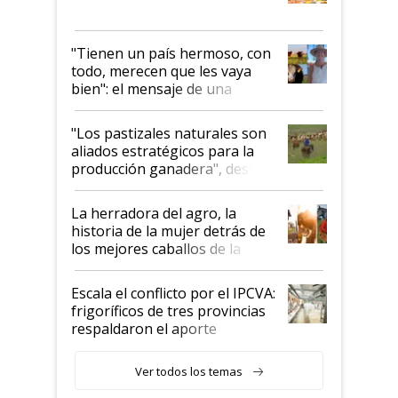
"Tienen un país hermoso, con
todo, merecen que les vaya
bien": el mensaje de una
ganadera uruguaya sobre las
oportunidades que se abren
"Los pastizales naturales son
para el agro en Argentina, con
aliados estratégicos para la
foco en la carne
producción ganadera", destaca
la iniciativa que ya reúne a 46
establecimientos en Argentina
La herradora del agro, la
historia de la mujer detrás de
los mejores caballos de la
Argentina y los mitos que
todavía hacen sufrir a estos
Escala el conflicto por el IPCVA:
animales: "Mientras me
frigoríficos de tres provincias
descalificaban, yo seguí
respaldaron el aporte
haciendo currículum"
obligatorio
Ver todos los temas