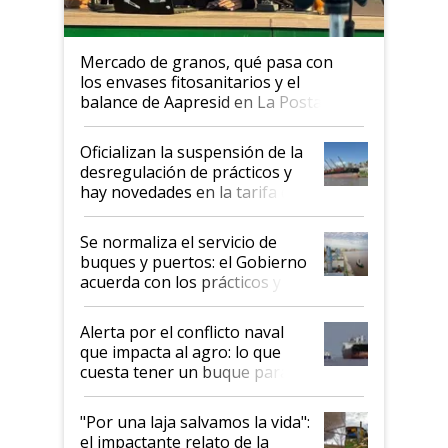
Mercado de granos, qué pasa con
los envases fitosanitarios y el
balance de Aapresid en La Posta
Oficializan la suspensión de la
desregulación de prácticos y
hay novedades en la tarifa de
la hidrovía
Se normaliza el servicio de
buques y puertos: el Gobierno
acuerda con los prácticos y
suspende el decreto de
desregulación
Alerta por el conflicto naval
que impacta al agro: lo que
cuesta tener un buque parado
y el peligro de que Argentina
pase a ser "país sucio"
"Por una laja salvamos la vida":
el impactante relato de la