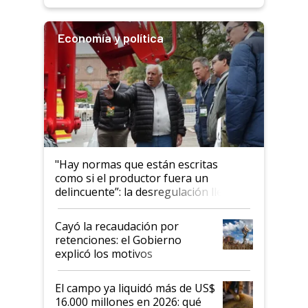
Economía y política
"Hay normas que están escritas
como si el productor fuera un
delincuente”: la desregulación llegó
al Congreso Aapresid y hasta se
habló del financiamiento al IPCVA
Cayó la recaudación por
retenciones: el Gobierno
explicó los motivos
El campo ya liquidó más de US$
16.000 millones en 2026: qué