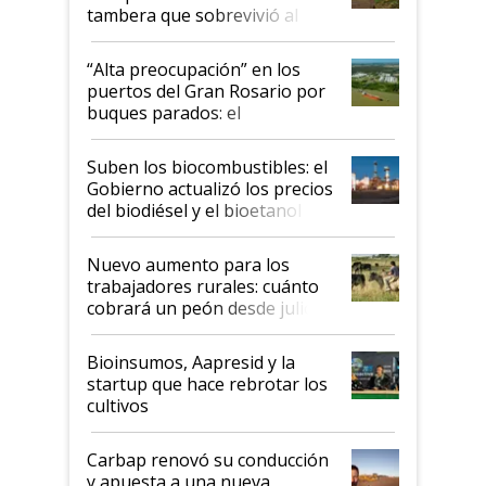
tambera que sobrevivió al
tornado
“Alta preocupación” en los
puertos del Gran Rosario por
buques parados: el
funcionamiento de las
exportadoras en tensión tras
Suben los biocombustibles: el
la medida de fuerza de los
Gobierno actualizó los precios
prácticos
del biodiésel y el bioetanol
Nuevo aumento para los
trabajadores rurales: cuánto
cobrará un peón desde julio
Bioinsumos, Aapresid y la
startup que hace rebrotar los
cultivos
Carbap renovó su conducción
y apuesta a una nueva