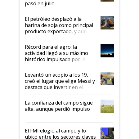
pasó en julio
El petróleo desplazó a la
harina de soja como principal
producto exportado, y aún así
el agro aportó casi seis de cada
diez dólares y sostuvo el
Récord para el agro: la
liderazgo en un semestre
actividad llegó a su máximo
récord
histórico impulsada por la
cosecha y las exportaciones
Levantó un acopio a los 19,
creó el lugar que elige Messi y
destaca que invertir en el
kirchnerismo era como "darle
plata a un hijo para droga":
La confianza del campo sigue
Juan Félix Rossetti, el libertario
alta, aunque perdió impulso
que de una dura crisis salió
más fuerte y apuesta al cambio
de Milei
El FMI elogió al campo y lo
ubicó entre los sectores claves