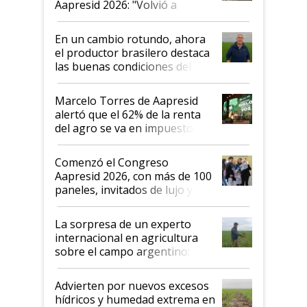
Aapresid 2026: "Volvió a
demostrar que hablar del
suelo es hablar de todo el
En un cambio rotundo, ahora
sistema productivo"
el productor brasilero destaca
las buenas condiciones del
agro argentino para invertir:
"Los veo más motivados"
Marcelo Torres de Aapresid
alertó que el 62% de la renta
del agro se va en impuestos:
"No es bueno que en
Argentina se sigan discutiendo
Comenzó el Congreso
las mismas cosas de hace 50
Aapresid 2026, con más de 100
años"
paneles, invitados de lujo y
todas las tendencias
La sorpresa de un experto
internacional en agricultura
sobre el campo argentino:
"Estoy muy impresionado"
Advierten por nuevos excesos
hídricos y humedad extrema en