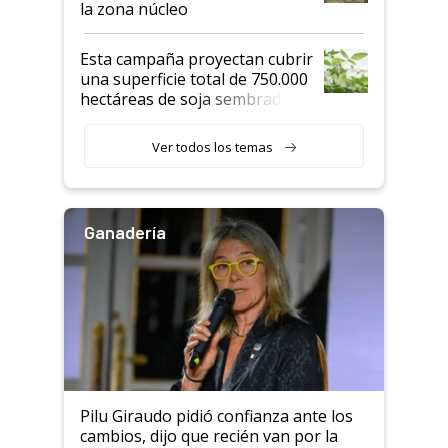
la zona núcleo
Esta campaña proyectan cubrir
una superficie total de 750.000
hectáreas de soja sembradas
con una nueva generación de
variedades que marcan un
Ver todos los temas
salto tecnológico en genética y
rendimiento
Ganadería
Pilu Giraudo pidió confianza ante los
cambios, dijo que recién van por la