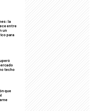
nes: la
rece entre
n un
ico para
cuperó
 mercado
imo techo
ión que
l
arne