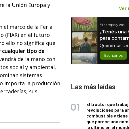
re la Unión Europa y
Ver
El campo y vos
 el marco de la Feria
¿Tenés una h
o (FIAR) en el futuro
para contar
 ello no significa que
Queremos con
cualquier tipo de
Escribinos
 vendrá de la mano con
tos social y ambiental,
enominan sistemas
lo importa la producción
Las más leídas
mercaderías, sus
El tractor que trabaj
revoluciones para a
combustible y tiene
que parece una com
lo último en el mund