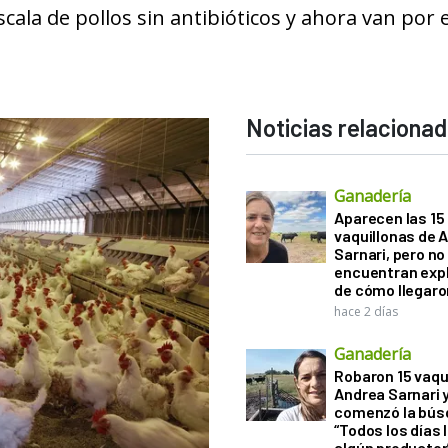
cala de pollos sin antibióticos y ahora van por e
Noticias relaciona
Ganadería
Aparecen las 15
vaquillonas de 
Sarnari, pero no
encuentran exp
de cómo llegaron
hace 2 días
Ganadería
Robaron 15 vaqu
Andrea Sarnari 
comenzó la bús
“Todos los días 
algún productor