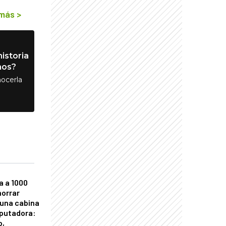
 más
>
istoria
nos?
ocerla
a a 1000
horrar
 una cabina
putadora:
o,