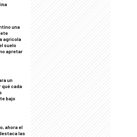
tina
ntino una
mete
a agrícola
el suelo
mo apretar
ara un
r qué cada
s
nte bajo
o, ahora el
 destaca las