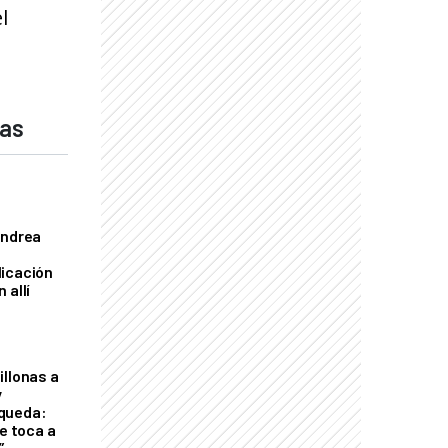
l
das
Andrea
licación
 allí
illonas a
y
queda:
le toca a
”