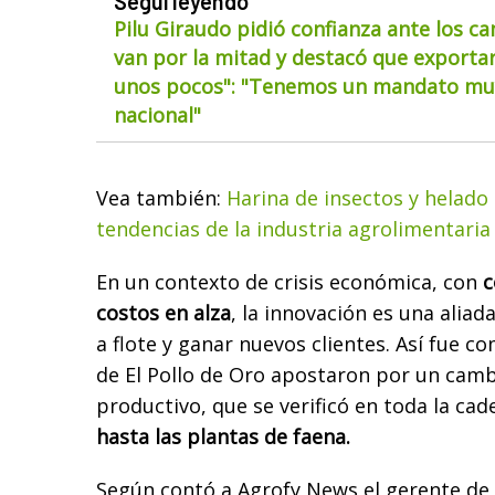
Seguí leyendo
Pilu Giraudo pidió confianza ante los ca
van por la mitad y destacó que exportar
unos pocos": "Tenemos un mandato muy
nacional"
Vea también:
Harina de insectos y helado 
tendencias de la industria agrolimentaria
En un contexto de crisis económica, con
c
costos en alza
, la innovación es una aliad
a flote y ganar nuevos clientes. Así fue co
de El Pollo de Oro apostaron por un camb
productivo, que se verificó en toda la cad
hasta las plantas de faena.
Según contó a Agrofy News el gerente de p