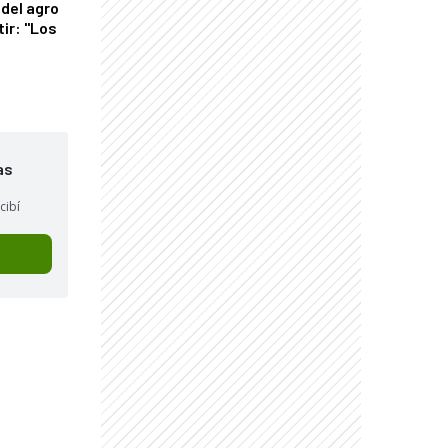
del agro
tir: "Los
"
as
cibí