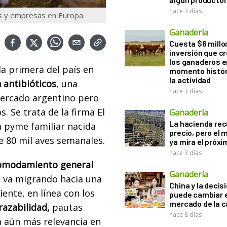
hace 3 días
ias y empresas en Europa.
Ganadería
Cuesta $6 millo
inversión que c
los ganaderos e
la primera del país en
momento histór
la actividad
n antibióticos
, una
hace 3 días
mercado argentino pero
. Se trata de la firma El
Ganadería
La hacienda re
 pyme familiar nacida
precio, pero el
 80 mil aves semanales.
ya mira el próx
hace 3 días
omodamiento general
Ganadería
o va migrando hacia una
China y la decis
ente, en línea con los
puede cambiar e
mercado de la c
razabilidad,
pautas
hace 8 días
a aún más relevancia en