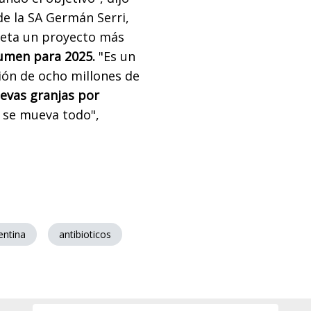
de la SA Germán Serri,
peta un proyecto más
lumen para 2025.
"Es un
ión de ocho millones de
evas granjas por
 se mueva todo",
entina
antibioticos