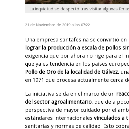
La inquietud se despertó tras visitar algunas fer
21
de
Noviembre
de
2019
a las
07:22
Una empresa santafesina se convirtió en 
lograr la producción a escala de pollos si
exigencia que por ahora no rige para el 
que ya es tendencia en los países europeos
Pollo de Oro de la localidad de Gálvez,
una
en 1971 que procesa actualmente cerca de
La iniciativa se da en el marco de un
reac
del sector agroalimentario
, que de a poc
perspectiva de mayor cuidado por el ambi
estándares internacionales
vinculados a t
sanitarias y normas de calidad. Esto cobr