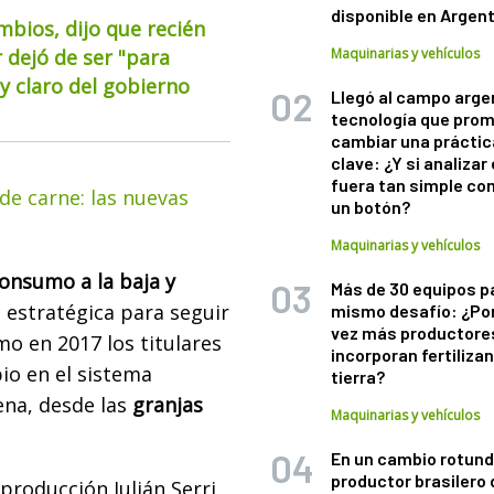
disponible en Argen
mbios, dijo que recién
 dejó de ser "para
Maquinarias y vehículos
 claro del gobierno
Llegó al campo arge
tecnología que pro
cambiar una práctic
clave: ¿Y si analizar 
fuera tan simple co
de carne: las nuevas
un botón?
Maquinarias y vehículos
onsumo a la baja y
Más de 30 equipos p
a estratégica para seguir
mismo desafío: ¿Po
vez más productore
mo en 2017 los titulares
incorporan fertiliza
io en el sistema
tierra?
ena, desde las
granjas
Maquinarias y vehículos
En un cambio rotund
productor brasilero
roducción Julián Serri,