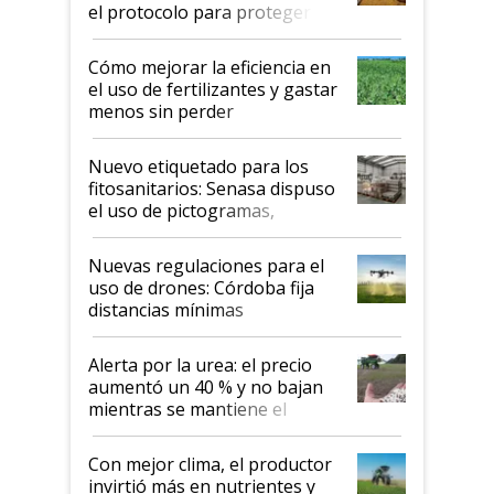
el protocolo para proteger la
propiedad intelectual
Cómo mejorar la eficiencia en
el uso de fertilizantes y gastar
menos sin perder
productividad en la campaña
fina
Nuevo etiquetado para los
fitosanitarios: Senasa dispuso
el uso de pictogramas,
palabras de advertencia e
indicaciones
Nuevas regulaciones para el
uso de drones: Córdoba fija
distancias mínimas
Alerta por la urea: el precio
aumentó un 40 % y no bajan
mientras se mantiene el
conflicto en Medio Oriente
Con mejor clima, el productor
invirtió más en nutrientes y