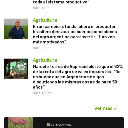
todo el sistema productivo"
hace 1 día
Agricultura
En un cambio rotundo, ahora el productor
brasilero destaca las buenas condiciones
del agro argentino para invertir: "Los veo
más motivados"
hace 3 días
Agricultura
Marcelo Torres de Aapresid alertó que el 62%
de la renta del agro se va en impuestos: "No
es bueno que en Argentina se sigan
discutiendo las mismas cosas de hace 50
años"
hace 4 días
Ver más
>
El campo y vos