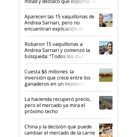
mitad y destacó que exportar dejó de
ser "para unos pocos": "Tenemos un
mandato muy claro del gobierno
Aparecen las 15 vaquillonas de
nacional"
Andrea Sarnari, pero no
encuentran explicación de
cómo llegaron allí
Robaron 15 vaquillonas a
Andrea Sarnari y comenzó la
búsqueda: “Todos los días le
toca a algún productor”
Cuesta $6 millones: la
inversión que crece entre los
ganaderos en un momento
histórico para la actividad
La hacienda recuperó precio,
pero el mercado ya mira el
próximo techo
China y la decisión que puede
cambiar el mercado de la carne