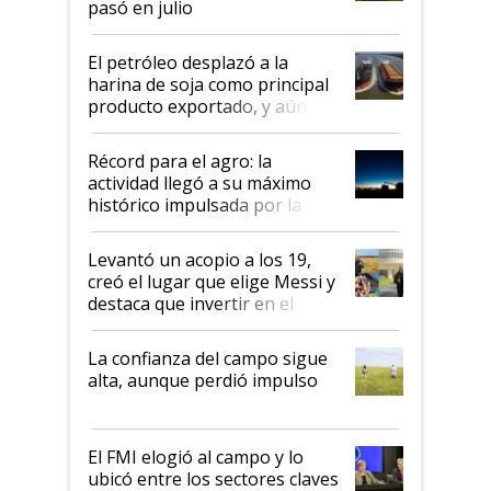
pasó en julio
El petróleo desplazó a la
harina de soja como principal
producto exportado, y aún así
el agro aportó casi seis de cada
diez dólares y sostuvo el
Récord para el agro: la
liderazgo en un semestre
actividad llegó a su máximo
récord
histórico impulsada por la
cosecha y las exportaciones
Levantó un acopio a los 19,
creó el lugar que elige Messi y
destaca que invertir en el
kirchnerismo era como "darle
plata a un hijo para droga":
La confianza del campo sigue
Juan Félix Rossetti, el libertario
alta, aunque perdió impulso
que de una dura crisis salió
más fuerte y apuesta al cambio
de Milei
El FMI elogió al campo y lo
ubicó entre los sectores claves