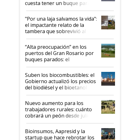
cuesta tener un buque parado
y el peligro de que Argentina
pase a ser "país sucio"
"Por una laja salvamos la vida":
el impactante relato de la
tambera que sobrevivió al
tornado
“Alta preocupación” en los
puertos del Gran Rosario por
buques parados: el
funcionamiento de las
exportadoras en tensión tras
Suben los biocombustibles: el
la medida de fuerza de los
Gobierno actualizó los precios
prácticos
del biodiésel y el bioetanol
Nuevo aumento para los
trabajadores rurales: cuánto
cobrará un peón desde julio
Bioinsumos, Aapresid y la
startup que hace rebrotar los