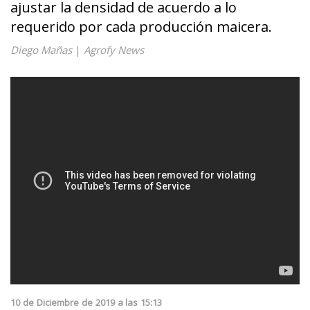
ajustar la densidad de acuerdo a lo
requerido por cada producción maicera.
Diego Mañas
|
Agrofy News
10
de
Diciembre
de
2019
a las
15:13