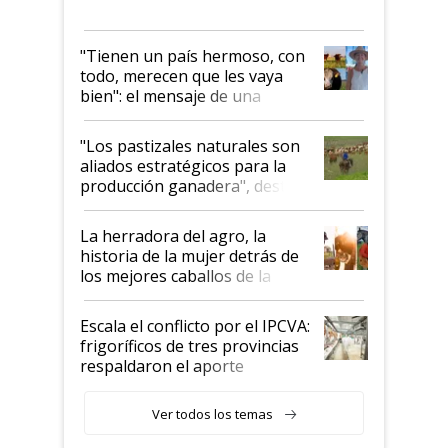
"Tienen un país hermoso, con
todo, merecen que les vaya
bien": el mensaje de una
ganadera uruguaya sobre las
oportunidades que se abren
"Los pastizales naturales son
para el agro en Argentina, con
aliados estratégicos para la
foco en la carne
producción ganadera", destaca
la iniciativa que ya reúne a 46
establecimientos en Argentina
La herradora del agro, la
historia de la mujer detrás de
los mejores caballos de la
Argentina y los mitos que
todavía hacen sufrir a estos
Escala el conflicto por el IPCVA:
animales: "Mientras me
frigoríficos de tres provincias
descalificaban, yo seguí
respaldaron el aporte
haciendo currículum"
obligatorio
Ver todos los temas