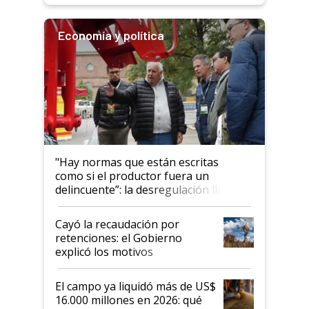
Economía y política
"Hay normas que están escritas
como si el productor fuera un
delincuente”: la desregulación llegó
al Congreso Aapresid y hasta se
habló del financiamiento al IPCVA
Cayó la recaudación por
retenciones: el Gobierno
explicó los motivos
El campo ya liquidó más de US$
16.000 millones en 2026: qué