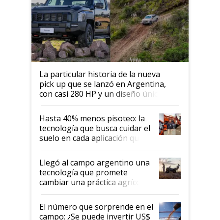
La particular historia de la nueva
pick up que se lanzó en Argentina,
con casi 280 HP y un diseño único: a
cuánto se vende
Hasta 40% menos pisoteo: la
tecnología que busca cuidar el
suelo en cada aplicación que
llevó Jacto al Congreso
Aapresid 2026
Llegó al campo argentino una
tecnología que promete
cambiar una práctica agrícola
clave: ¿Y si analizar el suelo
fuera tan simple como apretar
El número que sorprende en el
un botón?
campo: ¿Se puede invertir US$