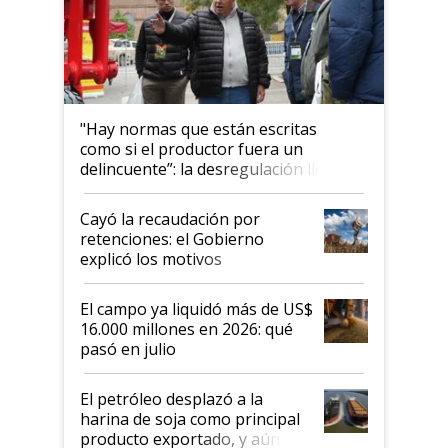
"Hay normas que están escritas
como si el productor fuera un
delincuente”: la desregulación llegó
al Congreso Aapresid y hasta se
habló del financiamiento al IPCVA
Cayó la recaudación por
retenciones: el Gobierno
explicó los motivos
El campo ya liquidó más de US$
16.000 millones en 2026: qué
pasó en julio
El petróleo desplazó a la
harina de soja como principal
producto exportado, y aún así