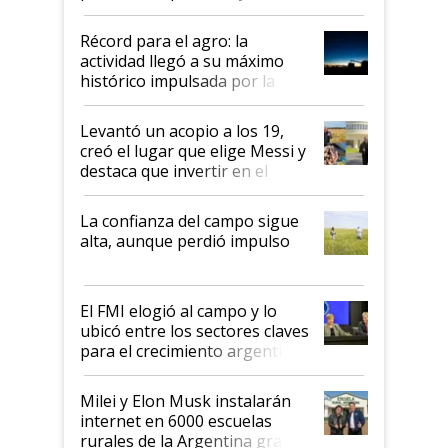
el agro aportó casi seis de cada
diez dólares y sostuvo el
Récord para el agro: la
liderazgo en un semestre
actividad llegó a su máximo
récord
histórico impulsada por la
cosecha y las exportaciones
Levantó un acopio a los 19,
creó el lugar que elige Messi y
destaca que invertir en el
kirchnerismo era como "darle
plata a un hijo para droga":
La confianza del campo sigue
Juan Félix Rossetti, el libertario
alta, aunque perdió impulso
que de una dura crisis salió
más fuerte y apuesta al cambio
de Milei
El FMI elogió al campo y lo
ubicó entre los sectores claves
para el crecimiento argentino
Milei y Elon Musk instalarán
internet en 6000 escuelas
rurales de la Argentina gracias