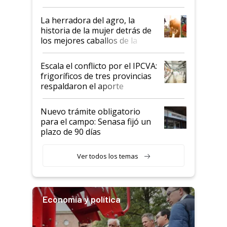
la iniciativa que ya reúne a 46
establecimientos en Argentina
La herradora del agro, la
historia de la mujer detrás de
los mejores caballos de la
Argentina y los mitos que
todavía hacen sufrir a estos
Escala el conflicto por el IPCVA:
animales: "Mientras me
frigoríficos de tres provincias
descalificaban, yo seguí
respaldaron el aporte
haciendo currículum"
obligatorio
Nuevo trámite obligatorio
para el campo: Senasa fijó un
plazo de 90 días
Ver todos los temas
Economía y política