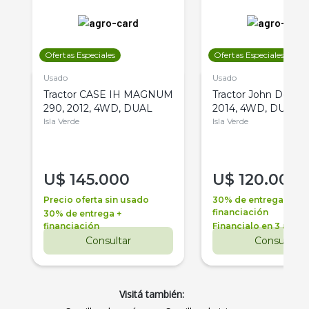
Ofertas Especiales
Ofertas Especiales
Usado
Usado
Tractor CASE IH MAGNUM
Tractor John Deere 
290, 2012, 4WD, DUAL
2014, 4WD, DUAL
Isla Verde
Isla Verde
U$
145.000
U$
120.000
Precio oferta sin usado
30% de entrega +
financiación
30% de entrega +
financiación
Financialo en 3 años
Consultar
Consultar
Visitá también: