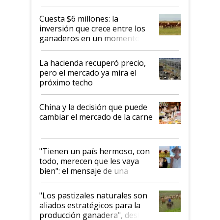
toca a algún productor”
Cuesta $6 millones: la
inversión que crece entre los
ganaderos en un momento
histórico para la actividad
La hacienda recuperó precio,
pero el mercado ya mira el
próximo techo
China y la decisión que puede
cambiar el mercado de la carne
"Tienen un país hermoso, con
todo, merecen que les vaya
bien": el mensaje de una
ganadera uruguaya sobre las
oportunidades que se abren
"Los pastizales naturales son
para el agro en Argentina, con
aliados estratégicos para la
foco en la carne
producción ganadera", destaca