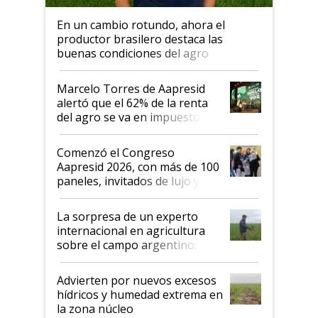
En un cambio rotundo, ahora el
productor brasilero destaca las
buenas condiciones del agro
argentino para invertir: "Los veo
más motivados"
Marcelo Torres de Aapresid
alertó que el 62% de la renta
del agro se va en impuestos:
"No es bueno que en
Argentina se sigan discutiendo
Comenzó el Congreso
las mismas cosas de hace 50
Aapresid 2026, con más de 100
años"
paneles, invitados de lujo y
todas las tendencias
La sorpresa de un experto
internacional en agricultura
sobre el campo argentino:
"Estoy muy impresionado"
Advierten por nuevos excesos
hídricos y humedad extrema en
la zona núcleo