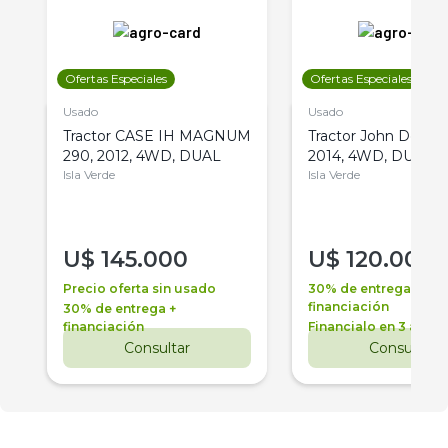
Ofertas Especiales
Ofertas Especiales
Usado
Usado
Tractor CASE IH MAGNUM
Tractor John Deere 
290, 2012, 4WD, DUAL
2014, 4WD, DUAL
Isla Verde
Isla Verde
U$
145.000
U$
120.000
Precio oferta sin usado
30% de entrega +
financiación
30% de entrega +
financiación
Financialo en 3 años
Consultar
Consultar