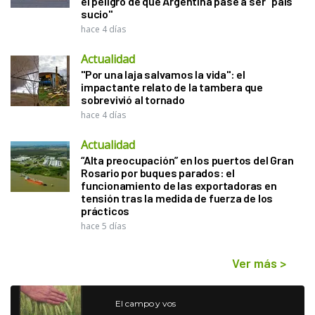
el peligro de que Argentina pase a ser "país
sucio"
hace 4 días
Actualidad
"Por una laja salvamos la vida": el
impactante relato de la tambera que
sobrevivió al tornado
hace 4 días
Actualidad
“Alta preocupación” en los puertos del Gran
Rosario por buques parados: el
funcionamiento de las exportadoras en
tensión tras la medida de fuerza de los
prácticos
hace 5 días
Ver más
>
El campo y vos