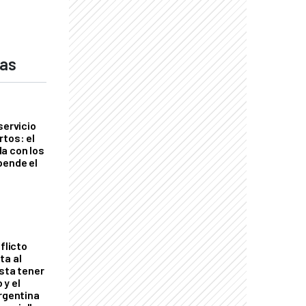
das
servicio
rtos: el
a con los
pende el
flicto
ta al
esta tener
 y el
Argentina