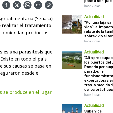
pase a ser "país
hace 2 días
Actualidad
 Agroalimentaria (Senasa)
"Por una laja sa
realizar el tratamiento
vida": el impac
relato de la ta
 recomiendan productos
sobrevivió al to
hace 2 días
s es una parasitosis
que
Actualidad
“Alta preocupac
“Existe en todo el país
los puertos del 
de sus causas se basa en
Rosario por bu
parados: el
eguraron desde el
funcionamiento 
exportadoras e
tras la medida 
de los práctico
s se produce en el lugar
hace 3 días
Actualidad
Suben los