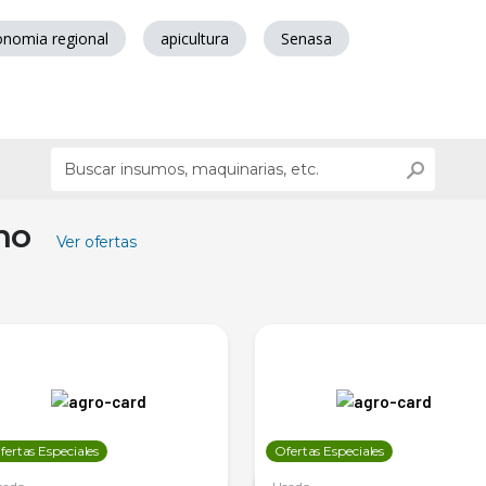
onomia regional
apicultura
Senasa
ino
Ver ofertas
fertas Especiales
Ofertas Especiales