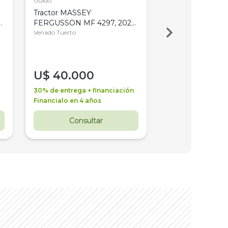
Usado
Usado
Tractor MASSEY
Tractor AGCO ALL
,
FERGUSSON MF 4297, 2020,
2003, 4WD, PA
4WD, PATON
Venado Tuerto
Venado Tuerto
U$
40.000
U$
30.000
30% de entrega + financiación
30% de entrega + 
Financialo en 4 años
Financialo en 3 a
Consultar
Consul