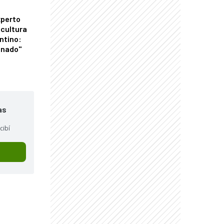
xperto
icultura
ntino:
onado"
as
cibí