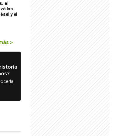
: el
izó los
ésel y el
 más
>
istoria
nos?
ocerla