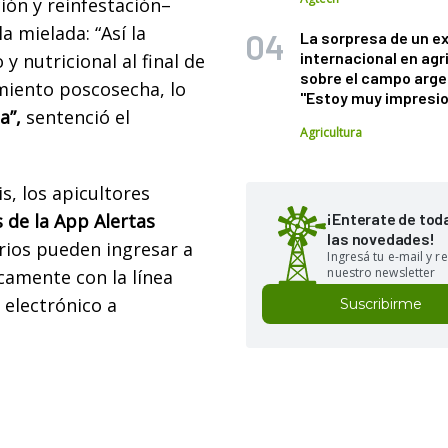
ción y reinfestación–
 mielada: “Así la
La sorpresa de un e
internacional en agr
y nutricional al final de
sobre el campo arge
amiento poscosecha, lo
"Estoy muy impresi
a”,
sentenció el
Agricultura
s, los apicultores
 de la App Alertas
¡Enterate de tod
las novedades!
rios pueden ingresar a
Ingresá tu e-mail y re
nuestro newsletter
camente con la línea
 electrónico a
Suscribirme