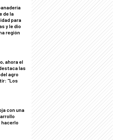
panadería
e de la
idad para
s y le dio
una región
o, ahora el
 destaca las
del agro
tir: "Los
"
oja con una
arrollo
 hacerlo