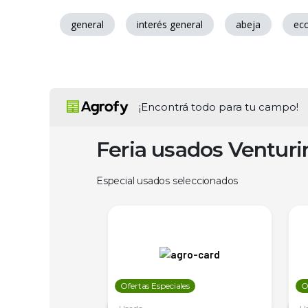
general
interés general
abeja
ec
¡Encontrá todo para tu campo!
Feria usados Ventur
Especial usados seleccionados
les
Ofertas Especiales
O