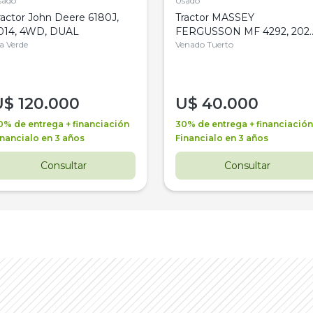
sado
Usado
ractor John Deere 6180J,
Tractor MASSEY
014, 4WD, DUAL
FERGUSSON MF 4292, 2020
la Verde
4WD, PATON
Venado Tuerto
U$
120.000
U$
40.000
0% de entrega + financiación
30% de entrega + financiación
inancialo en 3 años
Financialo en 3 años
Consultar
Consultar