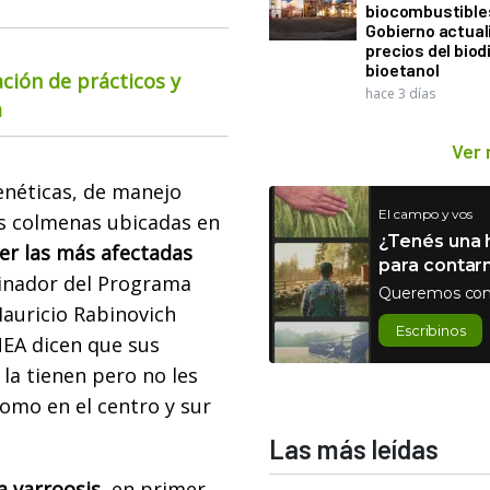
biocombustibles
Gobierno actual
precios del biodi
bioetanol
ación de prácticos y
hace 3 días
a
Ver
enéticas, de manejo
El campo y vos
s colmenas ubicadas en
¿Tenés una h
ser las más afectadas
para contar
rdinador del Programa
Queremos con
Mauricio Rabinovich
Escribinos
NEA dicen que sus
 la tienen pero no les
omo en el centro y sur
Las más leídas
a varroosis
, en primer