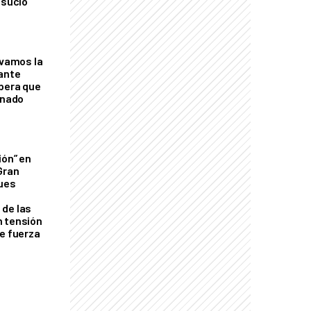
 sucio"
lvamos la
tante
mbera que
rnado
ión” en
Gran
ques
de las
n tensión
de fuerza
s