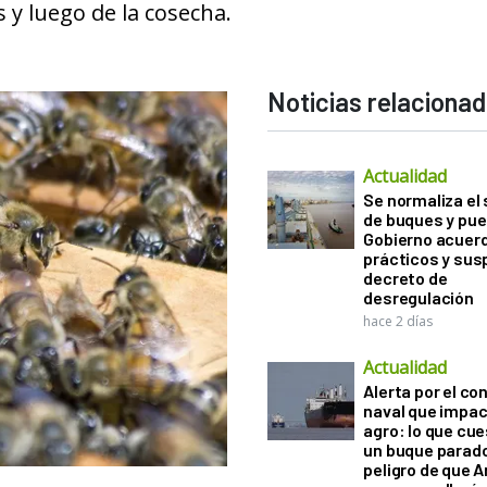
s y luego de la cosecha.
Noticias relaciona
Actualidad
Se normaliza el 
de buques y pue
Gobierno acuerd
prácticos y sus
decreto de
desregulación
hace 2 días
Actualidad
Alerta por el con
naval que impac
agro: lo que cu
un buque parado
peligro de que 