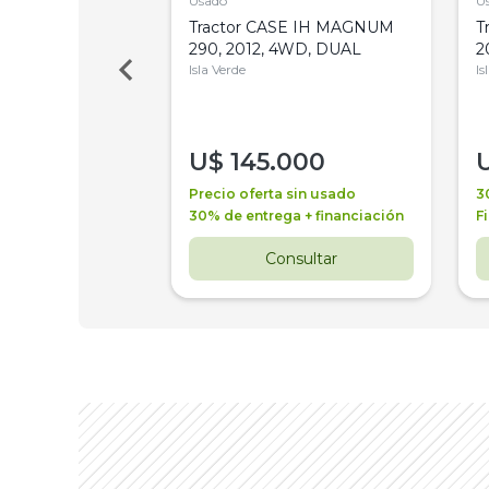
Usado
U
 Deere 5045DS,
Tractor CASE IH MAGNUM
T
 PATÓN
290, 2012, 4WD, DUAL
2
Isla Verde
Is
00
U$
145.000
a + financiación
Precio oferta sin usado
3
 3 años
30% de entrega + financiación
F
nsultar
Consultar