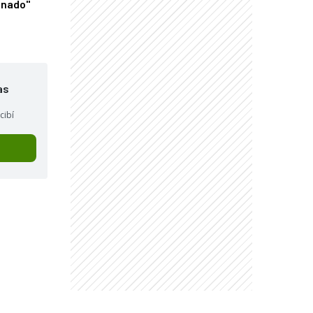
onado"
as
cibí