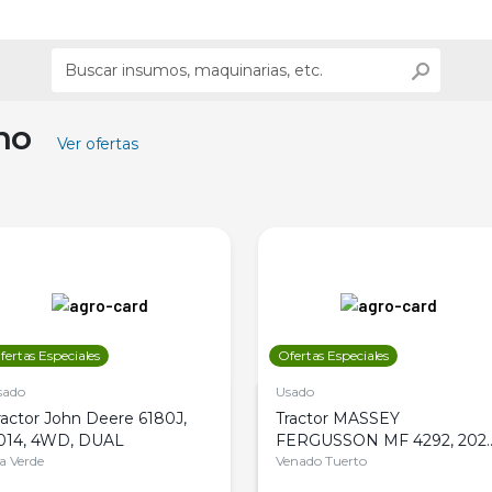
ino
Ver ofertas
fertas Especiales
Ofertas Especiales
sado
Usado
ractor John Deere 6180J,
Tractor MASSEY
014, 4WD, DUAL
FERGUSSON MF 4292, 2020
la Verde
4WD, PATON
Venado Tuerto