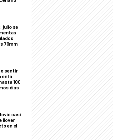
 julio se
rmentas
ulados
los 70mm
ce sentir
 en la
hasta 100
imos días
lovió casi
e llover
cto en el