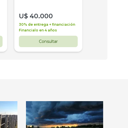
U$
40.000
U$
30.000
30% de entrega + financiación
30% de entrega + 
Financialo en 4 años
Financialo en 3 a
Consultar
Consul