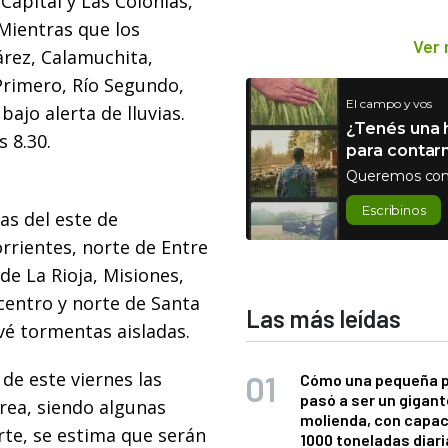
Capital y Las Colonias,
Mientras que los
Ver
rez, Calamuchita,
 Primero, Río Segundo,
El campo y vos
ajo alerta de lluvias.
¿Tenés una h
 8.30.
para contar
Queremos con
Escribinos
as del este de
rrientes, norte de Entre
de La Rioja, Misiones,
 centro y norte de Santa
Las más leídas
vé tormentas aisladas.
e este viernes las
Cómo una pequeña 
pasó a ser un gigant
rea, siendo algunas
molienda, con capac
rte, se estima que serán
1000 toneladas diaria