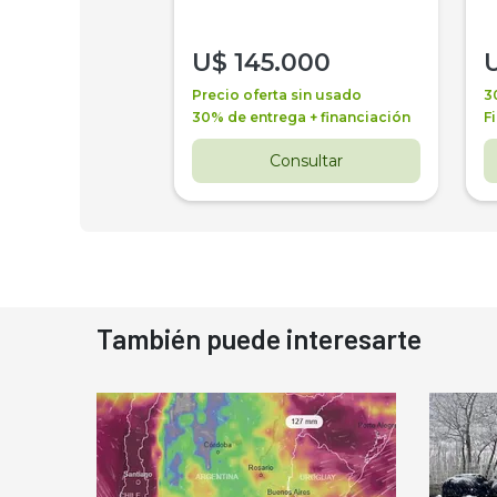
000
U$
145.000
a + financiación
Precio oferta sin usado
3
 4 años
30% de entrega + financiación
F
nsultar
Consultar
También puede interesarte