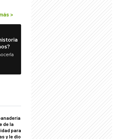
 más
>
istoria
nos?
ocerla
panadería
e de la
idad para
s y le dio