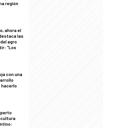
una región
o, ahora el
 destaca las
del agro
tir: "Los
"
oja con una
arrollo
 hacerlo
xperto
icultura
ntino: