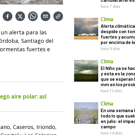
hace 7 días
Clima
Alerta climática:
despide con to
 un alerta para las
fuertes y acum
Córdoba, Santiago del
por encima de 
tormentas fuertes e
hace 9 días
Clima
El Niño ya se ha
y esta es la zona
que se esperan 
mm en los próx
hace 13 días
go aire polar: así
Clima
En una semana l
todo lo que suel
en julio: el impa
no, Caseros, Iriondo,
campo
hace 14 días