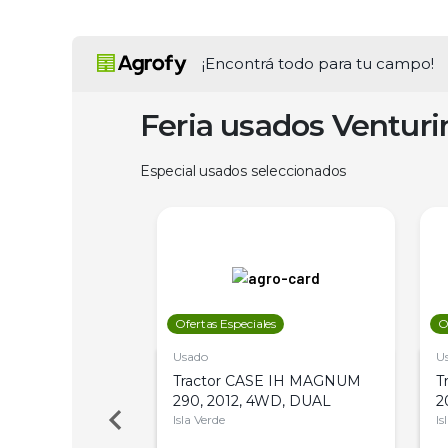
¡Encontrá todo para tu campo!
Feria usados Ventur
Especial usados seleccionados
les
Ofertas Especiales
O
Usado
U
a Metalfor 7040,
Tractor CASE IH MAGNUM
T
Bot 32 Mts
290, 2012, 4WD, DUAL
2
Isla Verde
Is