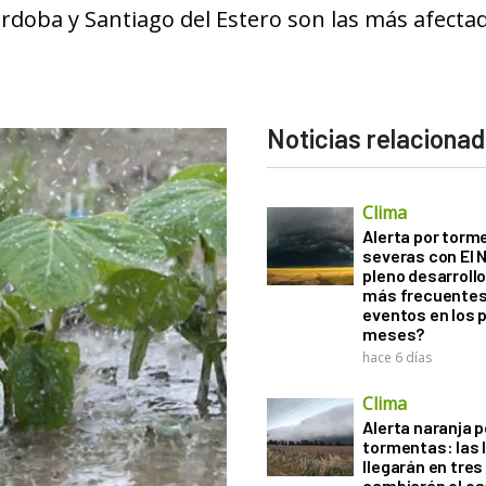
rdoba y Santiago del Estero son las más afecta
Noticias relaciona
Clima
Alerta por torm
severas con El 
pleno desarroll
más frecuentes
eventos en los 
meses?
hace 6 días
Clima
Alerta naranja p
tormentas: las l
llegarán en tres
cambiarán el es