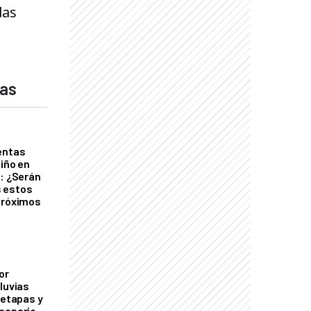
das
das
entas
Niño en
o: ¿Serán
 estos
próximos
or
luvias
 etapas y
cenario