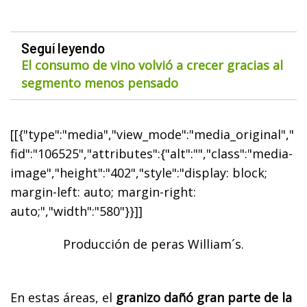
Seguí leyendo
El consumo de vino volvió a crecer gracias al
segmento menos pensado
[[{"type":"media","view_mode":"media_original","
fid":"106525","attributes":{"alt":"","class":"media-
image","height":"402","style":"display: block;
margin-left: auto; margin-right:
auto;","width":"580"}}]]
Producción de peras William´s.
En estas áreas, el
granizo dañó gran parte de la