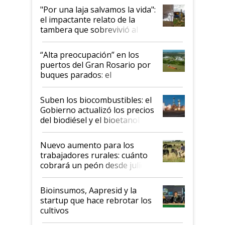
pase a ser "país sucio"
"Por una laja salvamos la vida":
el impactante relato de la
tambera que sobrevivió al
tornado
“Alta preocupación” en los
puertos del Gran Rosario por
buques parados: el
funcionamiento de las
exportadoras en tensión tras
Suben los biocombustibles: el
la medida de fuerza de los
Gobierno actualizó los precios
prácticos
del biodiésel y el bioetanol
Nuevo aumento para los
trabajadores rurales: cuánto
cobrará un peón desde julio
Bioinsumos, Aapresid y la
startup que hace rebrotar los
cultivos