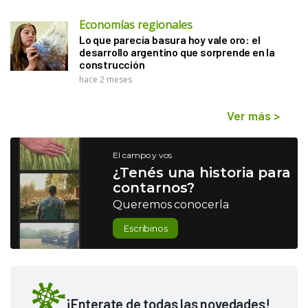
Economías regionales
Lo que parecía basura hoy vale oro: el
desarrollo argentino que sorprende en la
construcción
hace 2 meses
Ver más
>
El campo y vos
¿Tenés una historia para
contarnos?
Queremos conocerla
Escribinos
¡Enterate de todas las novedades!