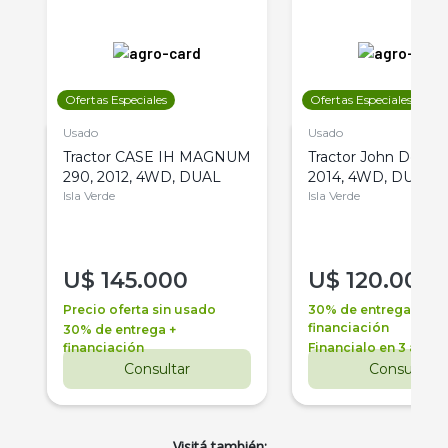
Ofertas Especiales
Ofertas Especiales
Usado
Usado
Tractor CASE IH MAGNUM
Tractor John Deere 
290, 2012, 4WD, DUAL
2014, 4WD, DUAL
Isla Verde
Isla Verde
U$
145.000
U$
120.000
Precio oferta sin usado
30% de entrega +
financiación
30% de entrega +
financiación
Financialo en 3 años
Consultar
Consultar
Visitá también: