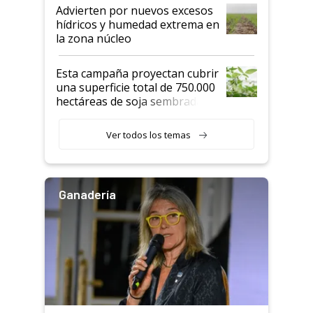
Advierten por nuevos excesos
hídricos y humedad extrema en
la zona núcleo
Esta campaña proyectan cubrir
una superficie total de 750.000
hectáreas de soja sembradas
con una nueva generación de
variedades que marcan un
Ver todos los temas
salto tecnológico en genética y
rendimiento
Ganadería