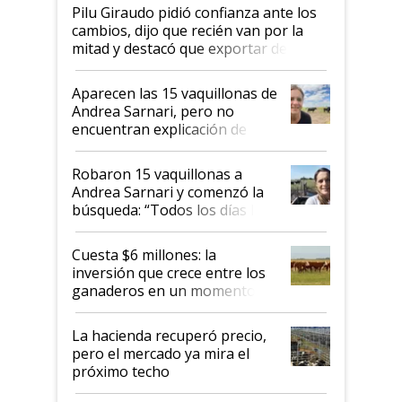
Pilu Giraudo pidió confianza ante los
cambios, dijo que recién van por la
mitad y destacó que exportar dejó de
ser "para unos pocos": "Tenemos un
mandato muy claro del gobierno
Aparecen las 15 vaquillonas de
nacional"
Andrea Sarnari, pero no
encuentran explicación de
cómo llegaron allí
Robaron 15 vaquillonas a
Andrea Sarnari y comenzó la
búsqueda: “Todos los días le
toca a algún productor”
Cuesta $6 millones: la
inversión que crece entre los
ganaderos en un momento
histórico para la actividad
La hacienda recuperó precio,
pero el mercado ya mira el
próximo techo