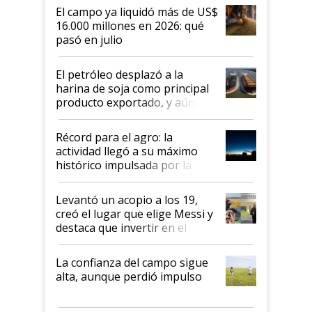
El campo ya liquidó más de US$
16.000 millones en 2026: qué
pasó en julio
El petróleo desplazó a la
harina de soja como principal
producto exportado, y aún así
el agro aportó casi seis de cada
diez dólares y sostuvo el
Récord para el agro: la
liderazgo en un semestre
actividad llegó a su máximo
récord
histórico impulsada por la
cosecha y las exportaciones
Levantó un acopio a los 19,
creó el lugar que elige Messi y
destaca que invertir en el
kirchnerismo era como "darle
plata a un hijo para droga":
La confianza del campo sigue
Juan Félix Rossetti, el libertario
alta, aunque perdió impulso
que de una dura crisis salió
más fuerte y apuesta al cambio
de Milei