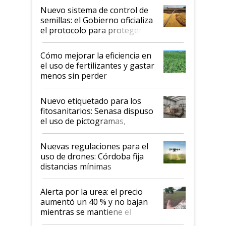
Nuevo sistema de control de
semillas: el Gobierno oficializa
el protocolo para proteger la
propiedad intelectual
Cómo mejorar la eficiencia en
el uso de fertilizantes y gastar
menos sin perder
productividad en la campaña
fina
Nuevo etiquetado para los
fitosanitarios: Senasa dispuso
el uso de pictogramas,
palabras de advertencia e
indicaciones
Nuevas regulaciones para el
uso de drones: Córdoba fija
distancias mínimas
Alerta por la urea: el precio
aumentó un 40 % y no bajan
mientras se mantiene el
conflicto en Medio Oriente