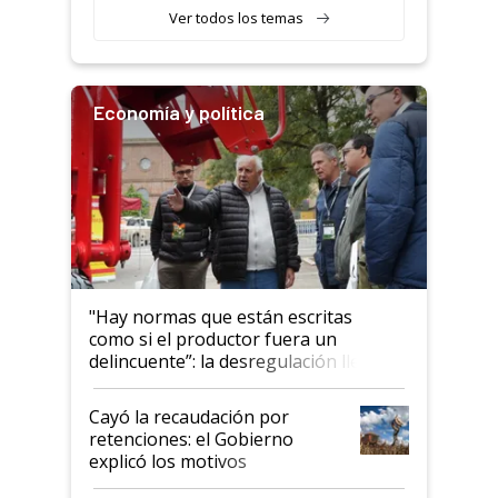
Ver todos los temas
Economía y política
"Hay normas que están escritas
como si el productor fuera un
delincuente”: la desregulación llegó
al Congreso Aapresid y hasta se
habló del financiamiento al IPCVA
Cayó la recaudación por
retenciones: el Gobierno
explicó los motivos