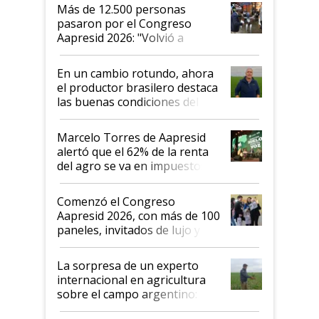
Más de 12.500 personas
pasaron por el Congreso
Aapresid 2026: "Volvió a
demostrar que hablar del
suelo es hablar de todo el
En un cambio rotundo, ahora
sistema productivo"
el productor brasilero destaca
las buenas condiciones del
agro argentino para invertir:
"Los veo más motivados"
Marcelo Torres de Aapresid
alertó que el 62% de la renta
del agro se va en impuestos:
"No es bueno que en
Argentina se sigan discutiendo
Comenzó el Congreso
las mismas cosas de hace 50
Aapresid 2026, con más de 100
años"
paneles, invitados de lujo y
todas las tendencias
La sorpresa de un experto
internacional en agricultura
sobre el campo argentino:
"Estoy muy impresionado"