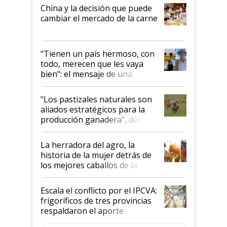
China y la decisión que puede
cambiar el mercado de la carne
"Tienen un país hermoso, con
todo, merecen que les vaya
bien": el mensaje de una
ganadera uruguaya sobre las
oportunidades que se abren
"Los pastizales naturales son
para el agro en Argentina, con
aliados estratégicos para la
foco en la carne
producción ganadera", destaca
la iniciativa que ya reúne a 46
establecimientos en Argentina
La herradora del agro, la
historia de la mujer detrás de
los mejores caballos de la
Argentina y los mitos que
todavía hacen sufrir a estos
Escala el conflicto por el IPCVA:
animales: "Mientras me
frigoríficos de tres provincias
descalificaban, yo seguí
respaldaron el aporte
haciendo currículum"
obligatorio