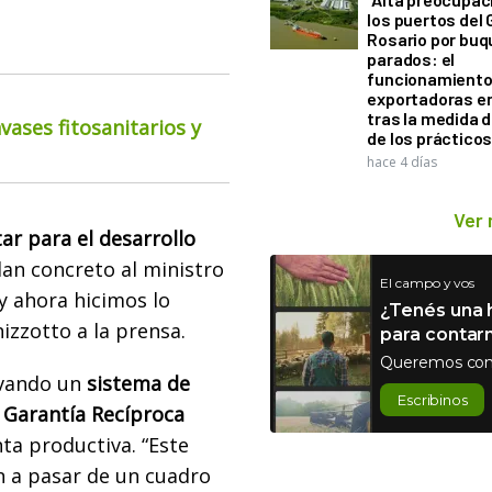
los puertos del 
Rosario por bu
parados: el
funcionamiento 
exportadoras e
tras la medida 
ases fitosanitarios y
de los práctico
hace 4 días
Ver
ar para el desarrollo
an concreto al ministro
El campo y vos
 y ahora hicimos lo
¿Tenés una h
nizzotto a la prensa.
para contar
Queremos con
vando un
sistema de
Escribinos
e Garantía Recíproca
ta productiva. “Este
 a pasar de un cuadro