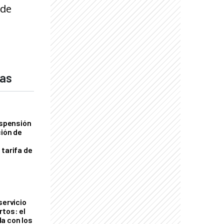
 de
das
uspensión
ción de
 tarifa de
servicio
rtos: el
a con los