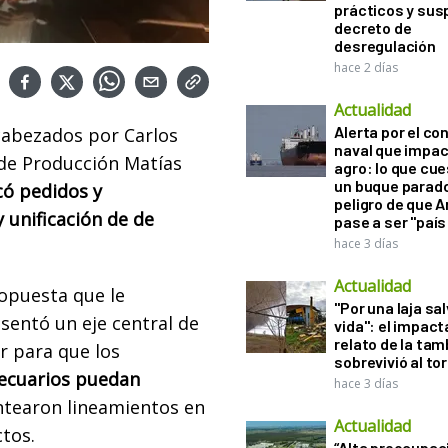
prácticos y sus
decreto de
desregulación
hace 2 días
Actualidad
Alerta por el con
cabezados por Carlos
naval que impac
 de Producción Matías
agro: lo que cu
un buque parado
có pedidos y
peligro de que 
y unificación de de
pase a ser "país
hace 3 días
Actualidad
ropuesta que le
"Por una laja sa
sentó un eje central de
vida": el impac
relato de la ta
 para que los
sobrevivió al to
ecuarios puedan
hace 3 días
tearon lineamientos en
Actualidad
ctos.
“Alta preocupac