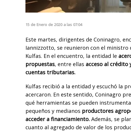
15
de
Enero
de
2020
a las
07:04
Este martes, dirigentes de Coninagro, en
Iannizzotto, se reunieron con el ministro
Kulfas. En el encuentro, la entidad le
acer
propuestas
, entre ellas
acceso al crédito 
cuentas tributarias.
Kulfas recibió a la entidad y escuchó la p
acercaron. En este sentido, Coninagro pre
qué herramientas se pueden instrumentar
pequeños y medianos
productores agrop
acceder a financiamiento.
Además, se plan
cuanto al agregado de valor de los produ