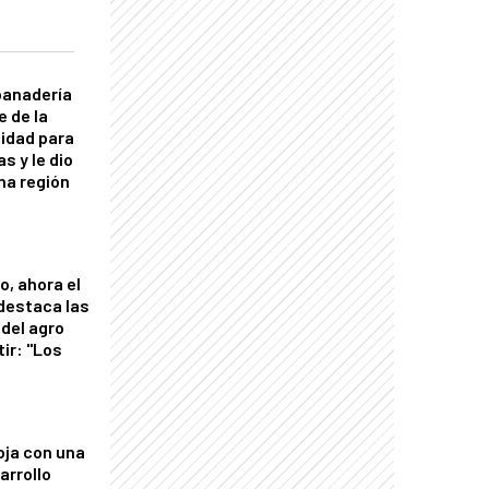
panadería
e de la
idad para
s y le dio
una región
o, ahora el
 destaca las
del agro
tir: "Los
"
oja con una
arrollo