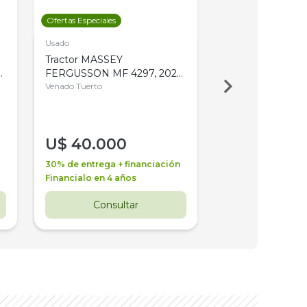
Ofertas Especiales
Ofertas Especiales
Usado
Usado
Tractor MASSEY
Tractor AGCO ALL
,
FERGUSSON MF 4297, 2020,
2003, 4WD, PA
4WD, PATON
Venado Tuerto
Venado Tuerto
U$
40.000
U$
30.000
30% de entrega + financiación
30% de entrega + 
Financialo en 4 años
Financialo en 3 a
Consultar
Consul