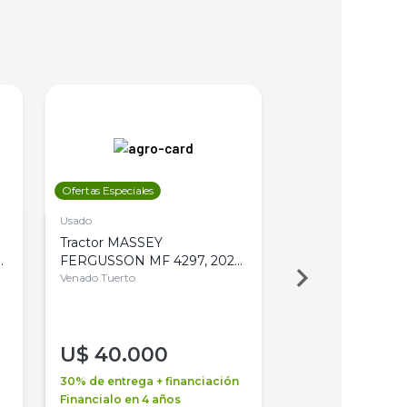
Ofertas Especiales
Ofertas Especiales
Usado
Usado
Tractor MASSEY
Tractor AGCO ALL
,
FERGUSSON MF 4297, 2020,
2003, 4WD, PA
4WD, PATON
Venado Tuerto
Venado Tuerto
U$
40.000
U$
30.000
30% de entrega + financiación
30% de entrega + 
Financialo en 4 años
Financialo en 3 a