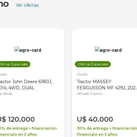
ino
Ver ofertas
fertas Especiales
Ofertas Especiales
sado
Usado
ractor John Deere 6180J,
Tractor MASSEY
014, 4WD, DUAL
FERGUSSON MF 4292, 2020
la Verde
4WD, PATON
Venado Tuerto
U$
120.000
U$
40.000
0% de entrega + financiación
30% de entrega + financiación
inancialo en 3 años
Financialo en 3 años