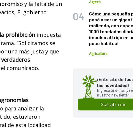
Agtech
promiso y la falta de un
vacíos, El gobierno
Cómo una pequeña 
pasó a ser un gigant
molienda, con capac
1000 toneladas diaria
la prohibición
impuesta
impulso al trigo en 
rama. “Solicitamos se
poco habitual
por una más justa y que
Agricultura
verdaderos
e el comunicado.
¡Enterate de tod
las novedades!
Ingresá tu e-mail y re
nuestro newsletter
agronomías
Suscribirme
 para analizar la
ntido, estuvieron
al de esta localidad