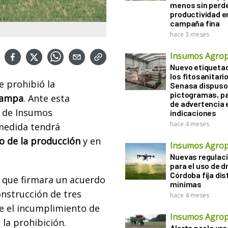
menos sin perd
productividad en
campaña fina
hace 3 meses
Insumos Agrop
Nuevo etiqueta
los fitosanitari
e prohibió la
Senasa dispuso 
pictogramas, p
 Pampa
. Ante esta
de advertencia 
s de Insumos
indicaciones
hace 4 meses
 medida tendrá
 de la producción
y en
Insumos Agrop
Nuevas regulac
para el uso de d
Córdoba fija di
e que firmara un acuerdo
mínimas
onstrucción de tres
hace 4 meses
te el incumplimiento de
Insumos Agrop
 la prohibición.
Alerta por la ure