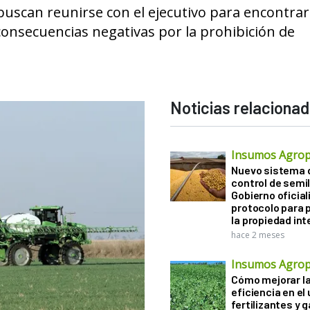
buscan reunirse con el ejecutivo para encontra
 consecuencias negativas por la prohibición de
Noticias relaciona
Insumos Agrop
Nuevo sistema 
control de semil
Gobierno oficiali
protocolo para 
la propiedad int
hace 2 meses
Insumos Agrop
Cómo mejorar l
eficiencia en el
fertilizantes y 