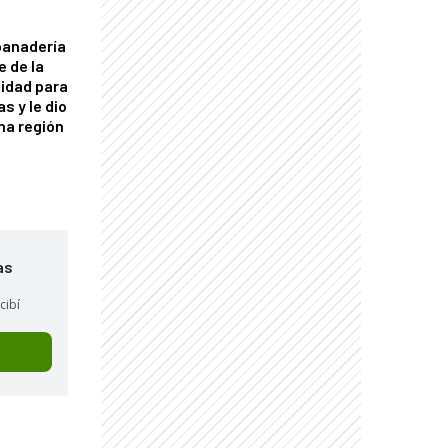
panadería
e de la
idad para
s y le dio
una región
as
cibí