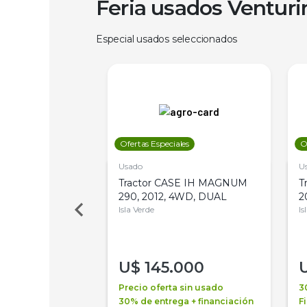
Feria usados Ventur
Especial usados seleccionados
les
Ofertas Especiales
O
Usado
U
a Metalfor 7040,
Tractor CASE IH MAGNUM
T
Bot 32 Mts
290, 2012, 4WD, DUAL
2
Isla Verde
Is
000
U$
145.000
a + financiación
Precio oferta sin usado
3
 4 años
30% de entrega + financiación
F