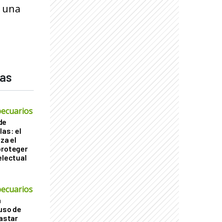
r una
das
ecuarios
de
las: el
za el
proteger
electual
ecuarios
a
 uso de
gastar