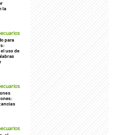
er
 la
ecuarios
do para
os:
el uso de
alabras
e
ecuarios
iones
rones:
stancias
ecuarios
a: el