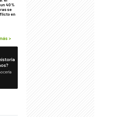
 un 40 %
tras se
flicto en
 más
>
istoria
nos?
ocerla