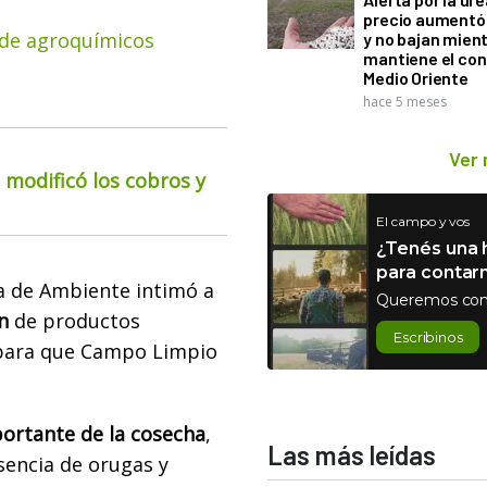
precio aumentó
 de agroquímicos
y no bajan mien
mantiene el con
Medio Oriente
hace 5 meses
Ver
o modificó los cobros y
El campo y vos
¿Tenés una h
para contar
a de Ambiente intimó a
Queremos con
n
de productos
Escribinos
s para que Campo Limpio
rtante de la cosecha
,
Las más leídas
sencia de orugas y