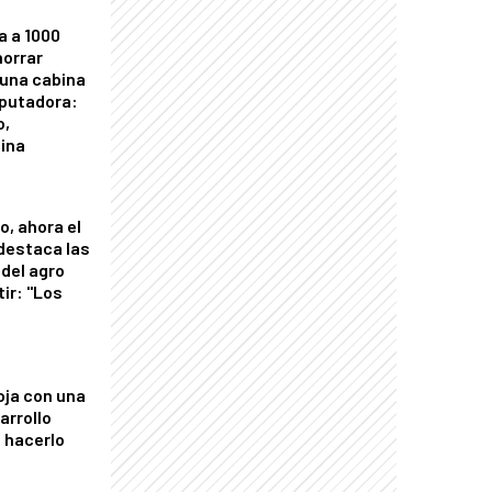
a a 1000
horrar
 una cabina
putadora:
o,
tina
o, ahora el
 destaca las
del agro
tir: "Los
"
oja con una
arrollo
 hacerlo