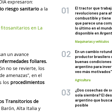
DIA expresaron:
El tractor que trabaj
io riesgo sanitario
a la
revoluciones para a
combustible y tiene
que parece una com
 fitosanitarios en La
lo último en el mund
disponible en Argen
Maquinarias y vehículos
En un cambio rotund
san un avance
productor brasilero
nfermedades foliares.
buenas condiciones 
argentino para inver
n no se revierte, los
veo más motivados
 de amenazas”, en el
Agricultura
s los
procedimientos
¿Dos cosechas de s
sola siembra? El des
argentino que busca
os Transitorios de
posible
Barón, Alta Italia y