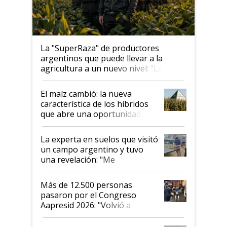
La "SuperRaza" de productores
argentinos que puede llevar a la
agricultura a un nuevo nivel: "Las
posibilidades de crecimiento son
infinitas"
El maíz cambió: la nueva
característica de los híbridos
que abre una oportunidad en
el lote
La experta en suelos que visitó
un campo argentino y tuvo
una revelación: "Me
impresionó mucho"
Más de 12.500 personas
pasaron por el Congreso
Aapresid 2026: "Volvió a
demostrar que hablar del
suelo es hablar de todo el