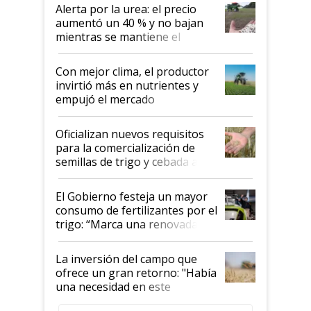
Alerta por la urea: el precio
aumentó un 40 % y no bajan
mientras se mantiene el
conflicto en Medio Oriente
Con mejor clima, el productor
invirtió más en nutrientes y
empujó el mercado
Oficializan nuevos requisitos
para la comercialización de
semillas de trigo y cebada a
granel
El Gobierno festeja un mayor
consumo de fertilizantes por el
trigo: “Marca una renovada
confianza de los productores”
La inversión del campo que
ofrece un gran retorno: "Había
una necesidad en este
segmento"