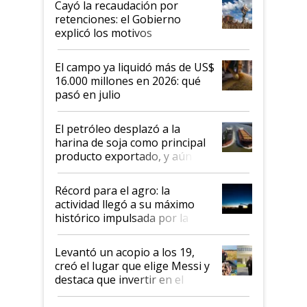
Cayó la recaudación por
retenciones: el Gobierno
explicó los motivos
El campo ya liquidó más de US$
16.000 millones en 2026: qué
pasó en julio
El petróleo desplazó a la
harina de soja como principal
producto exportado, y aún así
el agro aportó casi seis de cada
diez dólares y sostuvo el
Récord para el agro: la
liderazgo en un semestre
actividad llegó a su máximo
récord
histórico impulsada por la
cosecha y las exportaciones
Levantó un acopio a los 19,
creó el lugar que elige Messi y
destaca que invertir en el
kirchnerismo era como "darle
plata a un hijo para droga":