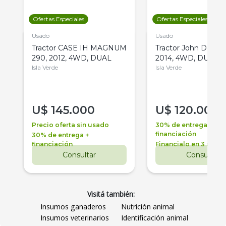
Ofertas Especiales
Ofertas Especiales
Usado
Usado
Tractor CASE IH MAGNUM
Tractor John Deere 
290, 2012, 4WD, DUAL
2014, 4WD, DUAL
Isla Verde
Isla Verde
U$
145.000
U$
120.000
Precio oferta sin usado
30% de entrega +
financiación
30% de entrega +
financiación
Financialo en 3 años
Consultar
Consultar
Visitá también:
Insumos ganaderos
Nutrición animal
Insumos veterinarios
Identificación animal