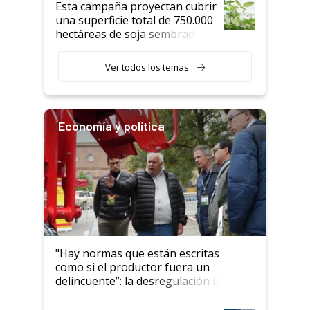
Esta campaña proyectan cubrir
una superficie total de 750.000
hectáreas de soja sembradas
con una nueva generación de
variedades que marcan un
Ver todos los temas
salto tecnológico en genética y
rendimiento
Economía y política
"Hay normas que están escritas
como si el productor fuera un
delincuente”: la desregulación llegó
al Congreso Aapresid y hasta se
habló del financiamiento al IPCVA