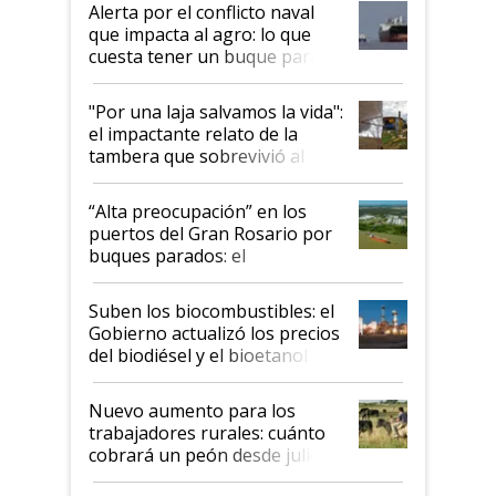
desregulación
Alerta por el conflicto naval
que impacta al agro: lo que
cuesta tener un buque parado
y el peligro de que Argentina
pase a ser "país sucio"
"Por una laja salvamos la vida":
el impactante relato de la
tambera que sobrevivió al
tornado
“Alta preocupación” en los
puertos del Gran Rosario por
buques parados: el
funcionamiento de las
exportadoras en tensión tras
Suben los biocombustibles: el
la medida de fuerza de los
Gobierno actualizó los precios
prácticos
del biodiésel y el bioetanol
Nuevo aumento para los
trabajadores rurales: cuánto
cobrará un peón desde julio