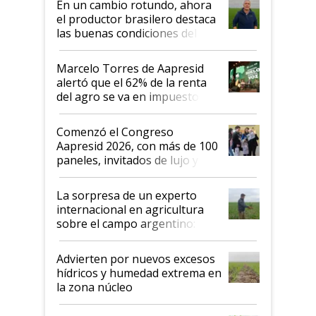
En un cambio rotundo, ahora
sistema productivo"
el productor brasilero destaca
las buenas condiciones del
agro argentino para invertir:
"Los veo más motivados"
Marcelo Torres de Aapresid
alertó que el 62% de la renta
del agro se va en impuestos:
"No es bueno que en
Argentina se sigan discutiendo
Comenzó el Congreso
las mismas cosas de hace 50
Aapresid 2026, con más de 100
años"
paneles, invitados de lujo y
todas las tendencias
La sorpresa de un experto
internacional en agricultura
sobre el campo argentino:
"Estoy muy impresionado"
Advierten por nuevos excesos
hídricos y humedad extrema en
la zona núcleo