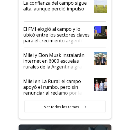
La confianza del campo sigue
Juan Félix Rossetti, el libertario
alta, aunque perdió impulso
que de una dura crisis salió
más fuerte y apuesta al cambio
de Milei
El FMI elogió al campo y lo
ubicó entre los sectores claves
para el crecimiento argentino
Milei y Elon Musk instalarán
internet en 6000 escuelas
rurales de la Argentina gracias
a un acuerdo con Starlink
Milei en La Rural: el campo
apoyó el rumbo, pero sin
renunciar al reclamo por las
retenciones
Ver todos los temas