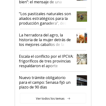
bien": el mensaje de una
ganadera uruguaya sobre las
oportunidades que se abren
"Los pastizales naturales son
para el agro en Argentina, con
aliados estratégicos para la
foco en la carne
producción ganadera", destaca
la iniciativa que ya reúne a 46
establecimientos en Argentina
La herradora del agro, la
historia de la mujer detrás de
los mejores caballos de la
Argentina y los mitos que
todavía hacen sufrir a estos
Escala el conflicto por el IPCVA:
animales: "Mientras me
frigoríficos de tres provincias
descalificaban, yo seguí
respaldaron el aporte
haciendo currículum"
obligatorio
Nuevo trámite obligatorio
para el campo: Senasa fijó un
plazo de 90 días
Ver todos los temas