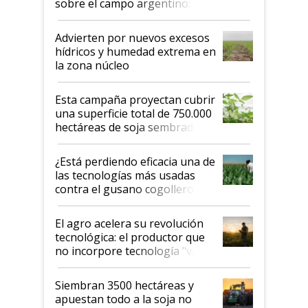
sobre el campo argentino:
"Estoy muy impresionado"
Advierten por nuevos excesos
hídricos y humedad extrema en
la zona núcleo
Esta campaña proyectan cubrir
una superficie total de 750.000
hectáreas de soja sembradas
con una nueva generación de
variedades que marcan un
¿Está perdiendo eficacia una de
salto tecnológico en genética y
las tecnologías más usadas
rendimiento
contra el gusano cogollero? El
desafío de una tecnología clave
El agro acelera su revolución
tecnológica: el productor que
no incorpore tecnología "va a
perder el tren"
Siembran 3500 hectáreas y
apuestan todo a la soja no