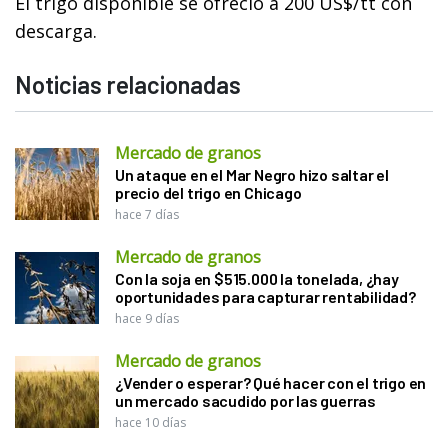
El trigo disponible se ofreció a 200 US$/tt con
descarga.
Noticias relacionadas
Mercado de granos
Un ataque en el Mar Negro hizo saltar el
precio del trigo en Chicago
hace 7 días
Mercado de granos
Con la soja en $515.000 la tonelada, ¿hay
oportunidades para capturar rentabilidad?
hace 9 días
Mercado de granos
¿Vender o esperar? Qué hacer con el trigo en
un mercado sacudido por las guerras
hace 10 días