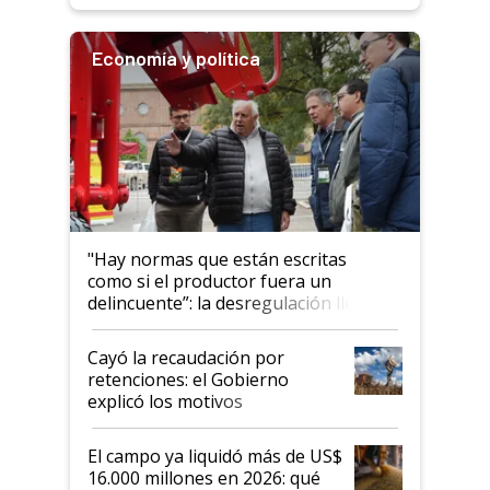
Economía y política
"Hay normas que están escritas
como si el productor fuera un
delincuente”: la desregulación llegó
al Congreso Aapresid y hasta se
habló del financiamiento al IPCVA
Cayó la recaudación por
retenciones: el Gobierno
explicó los motivos
El campo ya liquidó más de US$
16.000 millones en 2026: qué