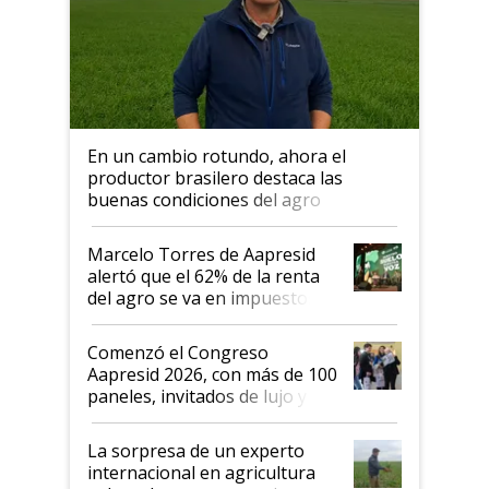
En un cambio rotundo, ahora el
productor brasilero destaca las
buenas condiciones del agro
argentino para invertir: "Los veo
más motivados"
Marcelo Torres de Aapresid
alertó que el 62% de la renta
del agro se va en impuestos:
"No es bueno que en
Argentina se sigan discutiendo
Comenzó el Congreso
las mismas cosas de hace 50
Aapresid 2026, con más de 100
años"
paneles, invitados de lujo y
todas las tendencias
La sorpresa de un experto
internacional en agricultura