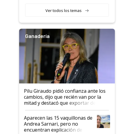
con una nueva generación de
variedades que marcan un
Ver todos los temas
salto tecnológico en genética y
rendimiento
Ganadería
Pilu Giraudo pidió confianza ante los
cambios, dijo que recién van por la
mitad y destacó que exportar dejó de
ser "para unos pocos": "Tenemos un
mandato muy claro del gobierno
Aparecen las 15 vaquillonas de
nacional"
Andrea Sarnari, pero no
encuentran explicación de