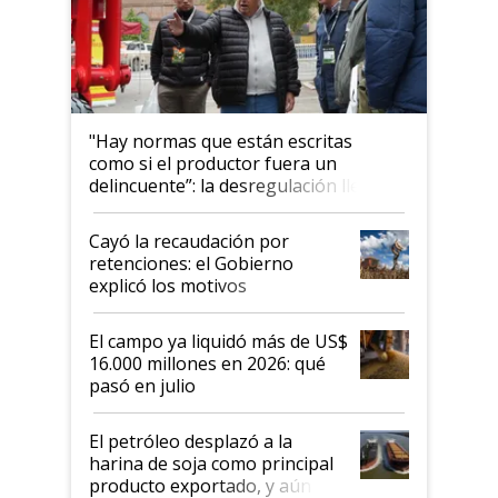
"Hay normas que están escritas
como si el productor fuera un
delincuente”: la desregulación llegó
al Congreso Aapresid y hasta se
habló del financiamiento al IPCVA
Cayó la recaudación por
retenciones: el Gobierno
explicó los motivos
El campo ya liquidó más de US$
16.000 millones en 2026: qué
pasó en julio
El petróleo desplazó a la
harina de soja como principal
producto exportado, y aún así