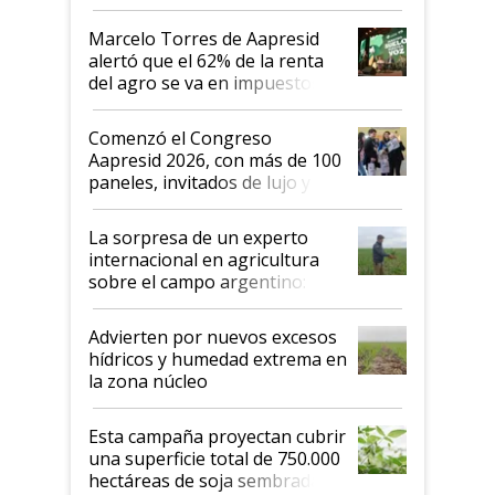
agro argentino para invertir:
"Los veo más motivados"
Marcelo Torres de Aapresid
alertó que el 62% de la renta
del agro se va en impuestos:
"No es bueno que en
Argentina se sigan discutiendo
Comenzó el Congreso
las mismas cosas de hace 50
Aapresid 2026, con más de 100
años"
paneles, invitados de lujo y
todas las tendencias
La sorpresa de un experto
internacional en agricultura
sobre el campo argentino:
"Estoy muy impresionado"
Advierten por nuevos excesos
hídricos y humedad extrema en
la zona núcleo
Esta campaña proyectan cubrir
una superficie total de 750.000
hectáreas de soja sembradas