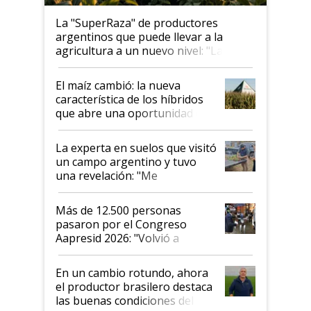
La "SuperRaza" de productores
argentinos que puede llevar a la
agricultura a un nuevo nivel: "Las
posibilidades de crecimiento son
infinitas"
El maíz cambió: la nueva
característica de los híbridos
que abre una oportunidad en
el lote
La experta en suelos que visitó
un campo argentino y tuvo
una revelación: "Me
impresionó mucho"
Más de 12.500 personas
pasaron por el Congreso
Aapresid 2026: "Volvió a
demostrar que hablar del
suelo es hablar de todo el
En un cambio rotundo, ahora
sistema productivo"
el productor brasilero destaca
las buenas condiciones del