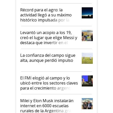
el agro aportó casi seis de cada
diez dólares y sostuvo el
Récord para el agro: la
liderazgo en un semestre
actividad llegó a su máximo
récord
histórico impulsada por la
cosecha y las exportaciones
Levantó un acopio a los 19,
creó el lugar que elige Messi y
destaca que invertir en el
kirchnerismo era como "darle
plata a un hijo para droga":
La confianza del campo sigue
Juan Félix Rossetti, el libertario
alta, aunque perdió impulso
que de una dura crisis salió
más fuerte y apuesta al cambio
de Milei
El FMI elogió al campo y lo
ubicó entre los sectores claves
para el crecimiento argentino
Milei y Elon Musk instalarán
internet en 6000 escuelas
rurales de la Argentina gracias