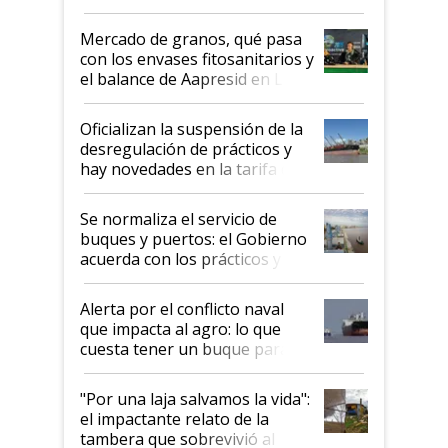
Mercado de granos, qué pasa
con los envases fitosanitarios y
el balance de Aapresid en La
Posta
Oficializan la suspensión de la
desregulación de prácticos y
hay novedades en la tarifa de
la hidrovía
Se normaliza el servicio de
buques y puertos: el Gobierno
acuerda con los prácticos y
suspende el decreto de
desregulación
Alerta por el conflicto naval
que impacta al agro: lo que
cuesta tener un buque parado
y el peligro de que Argentina
pase a ser "país sucio"
"Por una laja salvamos la vida":
el impactante relato de la
tambera que sobrevivió al