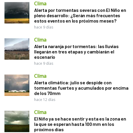
Clima
Alerta por tormentas severas con El Niño en
pleno desarrollo: ¿Serán más frecuentes
estos eventos en los próximos meses?
hace 9 días
Clima
Alerta naranja por tormentas: las lluvias
llegarán en tres etapas y cambiarán el
escenario
hace 9 días
Clima
Alerta climática: julio se despide con
tormentas fuertes y acumulados por encima
de los 70mm
hace 12 días
Clima
El Niño ya se hace sentir y esta es la zona en
la que se esperan hasta 100 mm en los
próximos días