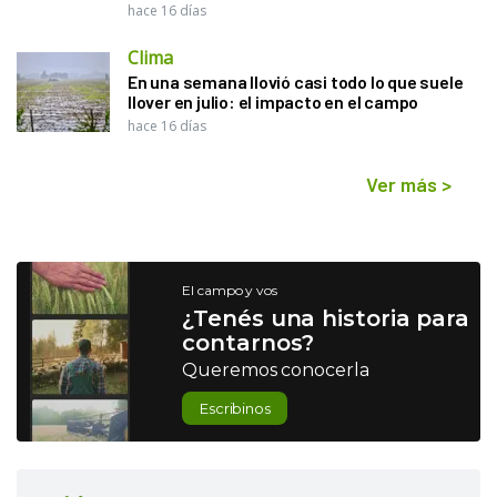
hace 16 días
Clima
En una semana llovió casi todo lo que suele
llover en julio: el impacto en el campo
hace 16 días
Ver más
>
El campo y vos
¿Tenés una historia para
contarnos?
Queremos conocerla
Escribinos