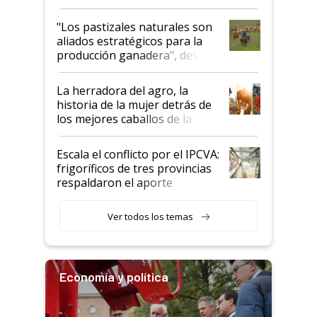
ganadera uruguaya sobre las
oportunidades que se abren
"Los pastizales naturales son
para el agro en Argentina, con
aliados estratégicos para la
foco en la carne
producción ganadera", destaca
la iniciativa que ya reúne a 46
establecimientos en Argentina
La herradora del agro, la
historia de la mujer detrás de
los mejores caballos de la
Argentina y los mitos que
todavía hacen sufrir a estos
Escala el conflicto por el IPCVA:
animales: "Mientras me
frigoríficos de tres provincias
descalificaban, yo seguí
respaldaron el aporte
haciendo currículum"
obligatorio
Ver todos los temas
Economía y política