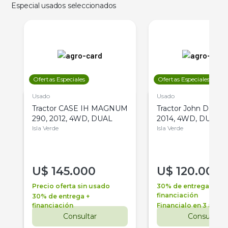
Especial usados seleccionados
Ofertas Especiales
Ofertas Especiales
Usado
Usado
Tractor CASE IH MAGNUM
Tractor John Deere 
290, 2012, 4WD, DUAL
2014, 4WD, DUAL
Isla Verde
Isla Verde
U$
145.000
U$
120.000
Precio oferta sin usado
30% de entrega +
financiación
30% de entrega +
financiación
Financialo en 3 años
Consultar
Consultar