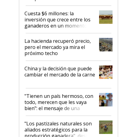
toca a algún productor”
Cuesta $6 millones: la
inversión que crece entre los
ganaderos en un momento
histórico para la actividad
La hacienda recuperó precio,
pero el mercado ya mira el
próximo techo
China y la decisión que puede
cambiar el mercado de la carne
"Tienen un país hermoso, con
todo, merecen que les vaya
bien": el mensaje de una
ganadera uruguaya sobre las
oportunidades que se abren
"Los pastizales naturales son
para el agro en Argentina, con
aliados estratégicos para la
foco en la carne
producción ganadera", destaca