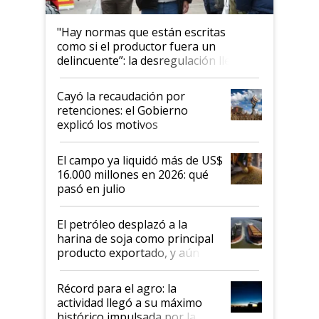
"Hay normas que están escritas
como si el productor fuera un
delincuente”: la desregulación llegó
al Congreso Aapresid y hasta se
habló del financiamiento al IPCVA
Cayó la recaudación por
retenciones: el Gobierno
explicó los motivos
El campo ya liquidó más de US$
16.000 millones en 2026: qué
pasó en julio
El petróleo desplazó a la
harina de soja como principal
producto exportado, y aún así
el agro aportó casi seis de cada
diez dólares y sostuvo el
Récord para el agro: la
liderazgo en un semestre
actividad llegó a su máximo
récord
histórico impulsada por la