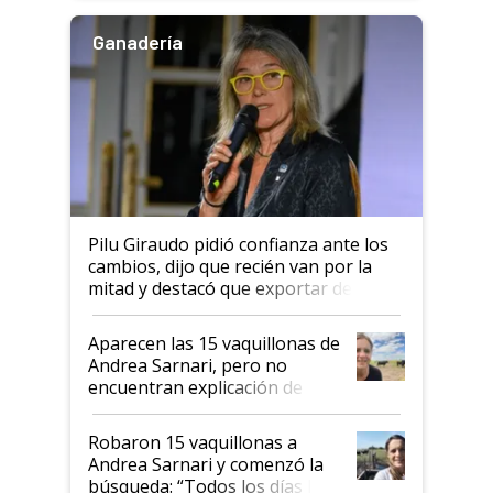
Ganadería
Pilu Giraudo pidió confianza ante los
cambios, dijo que recién van por la
mitad y destacó que exportar dejó de
ser "para unos pocos": "Tenemos un
mandato muy claro del gobierno
Aparecen las 15 vaquillonas de
nacional"
Andrea Sarnari, pero no
encuentran explicación de
cómo llegaron allí
Robaron 15 vaquillonas a
Andrea Sarnari y comenzó la
búsqueda: “Todos los días le