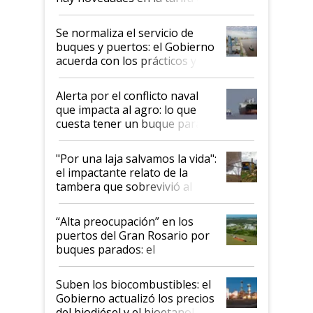
la hidrovía
Se normaliza el servicio de
buques y puertos: el Gobierno
acuerda con los prácticos y
suspende el decreto de
desregulación
Alerta por el conflicto naval
que impacta al agro: lo que
cuesta tener un buque parado
y el peligro de que Argentina
pase a ser "país sucio"
"Por una laja salvamos la vida":
el impactante relato de la
tambera que sobrevivió al
tornado
“Alta preocupación” en los
puertos del Gran Rosario por
buques parados: el
funcionamiento de las
exportadoras en tensión tras
Suben los biocombustibles: el
la medida de fuerza de los
Gobierno actualizó los precios
prácticos
del biodiésel y el bioetanol