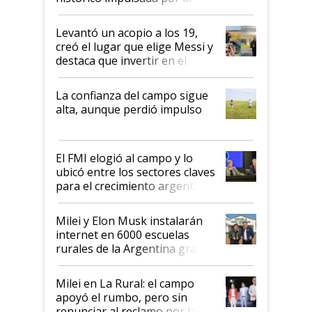
cosecha y las exportaciones
Levantó un acopio a los 19,
creó el lugar que elige Messi y
destaca que invertir en el
kirchnerismo era como "darle
plata a un hijo para droga":
La confianza del campo sigue
Juan Félix Rossetti, el libertario
alta, aunque perdió impulso
que de una dura crisis salió
más fuerte y apuesta al cambio
de Milei
El FMI elogió al campo y lo
ubicó entre los sectores claves
para el crecimiento argentino
Milei y Elon Musk instalarán
internet en 6000 escuelas
rurales de la Argentina gracias
a un acuerdo con Starlink
Milei en La Rural: el campo
apoyó el rumbo, pero sin
renunciar al reclamo por las