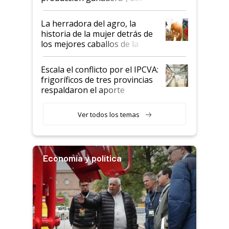
la iniciativa que ya reúne a 46
establecimientos en Argentina
La herradora del agro, la
historia de la mujer detrás de
los mejores caballos de la
Argentina y los mitos que
todavía hacen sufrir a estos
Escala el conflicto por el IPCVA:
animales: "Mientras me
frigoríficos de tres provincias
descalificaban, yo seguí
respaldaron el aporte
haciendo currículum"
obligatorio
Ver todos los temas
Economía y política