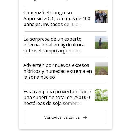
"No es bueno que en
Argentina se sigan discutiendo
Comenzó el Congreso
las mismas cosas de hace 50
Aapresid 2026, con más de 100
años"
paneles, invitados de lujo y
todas las tendencias
La sorpresa de un experto
internacional en agricultura
sobre el campo argentino:
"Estoy muy impresionado"
Advierten por nuevos excesos
hídricos y humedad extrema en
la zona núcleo
Esta campaña proyectan cubrir
una superficie total de 750.000
hectáreas de soja sembradas
con una nueva generación de
variedades que marcan un
Ver todos los temas
salto tecnológico en genética y
rendimiento