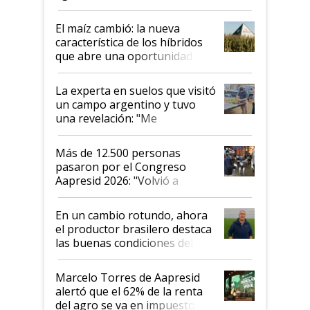
posibilidades de crecimiento son
infinitas"
El maíz cambió: la nueva
característica de los híbridos
que abre una oportunidad en
el lote
La experta en suelos que visitó
un campo argentino y tuvo
una revelación: "Me
impresionó mucho"
Más de 12.500 personas
pasaron por el Congreso
Aapresid 2026: "Volvió a
demostrar que hablar del
suelo es hablar de todo el
En un cambio rotundo, ahora
sistema productivo"
el productor brasilero destaca
las buenas condiciones del
agro argentino para invertir:
"Los veo más motivados"
Marcelo Torres de Aapresid
alertó que el 62% de la renta
del agro se va en impuestos: