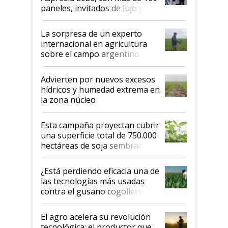
años"
paneles, invitados de lujo y
todas las tendencias
La sorpresa de un experto
internacional en agricultura
sobre el campo argentino:
"Estoy muy impresionado"
Advierten por nuevos excesos
hídricos y humedad extrema en
la zona núcleo
Esta campaña proyectan cubrir
una superficie total de 750.000
hectáreas de soja sembradas
con una nueva generación de
variedades que marcan un
¿Está perdiendo eficacia una de
salto tecnológico en genética y
las tecnologías más usadas
rendimiento
contra el gusano cogollero? El
desafío de una tecnología clave
El agro acelera su revolución
tecnológica: el productor que