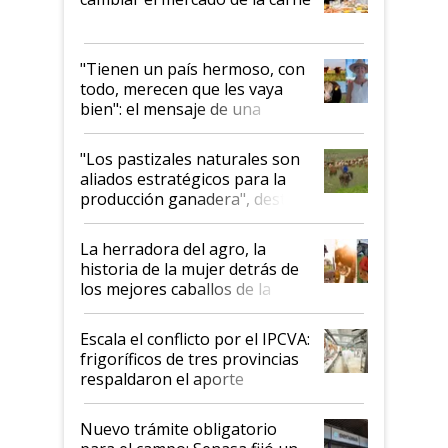
"Tienen un país hermoso, con
todo, merecen que les vaya
bien": el mensaje de una
ganadera uruguaya sobre las
oportunidades que se abren
"Los pastizales naturales son
para el agro en Argentina, con
aliados estratégicos para la
foco en la carne
producción ganadera", destaca
la iniciativa que ya reúne a 46
establecimientos en Argentina
La herradora del agro, la
historia de la mujer detrás de
los mejores caballos de la
Argentina y los mitos que
todavía hacen sufrir a estos
Escala el conflicto por el IPCVA:
animales: "Mientras me
frigoríficos de tres provincias
descalificaban, yo seguí
respaldaron el aporte
haciendo currículum"
obligatorio
Nuevo trámite obligatorio