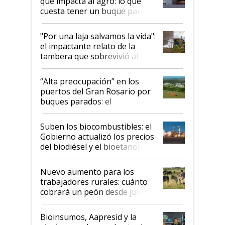
que impacta al agro: lo que
cuesta tener un buque parado
y el peligro de que Argentina
pase a ser "país sucio"
"Por una laja salvamos la vida":
el impactante relato de la
tambera que sobrevivió al
tornado
“Alta preocupación” en los
puertos del Gran Rosario por
buques parados: el
funcionamiento de las
exportadoras en tensión tras
Suben los biocombustibles: el
la medida de fuerza de los
Gobierno actualizó los precios
prácticos
del biodiésel y el bioetanol
Nuevo aumento para los
trabajadores rurales: cuánto
cobrará un peón desde julio
Bioinsumos, Aapresid y la