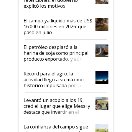
explicó los motivos
El campo ya liquidó más de US$
16.000 millones en 2026: qué
pasó en julio
El petróleo desplazó a la
harina de soja como principal
producto exportado, y aún así
el agro aportó casi seis de cada
diez dólares y sostuvo el
Récord para el agro: la
liderazgo en un semestre
actividad llegó a su máximo
récord
histórico impulsada por la
cosecha y las exportaciones
Levantó un acopio a los 19,
creó el lugar que elige Messi y
destaca que invertir en el
kirchnerismo era como "darle
plata a un hijo para droga":
La confianza del campo sigue
Juan Félix Rossetti, el libertario