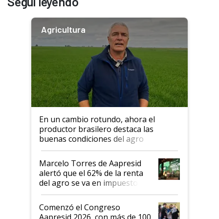
Seguí leyendo
Agricultura
En un cambio rotundo, ahora el
productor brasilero destaca las
buenas condiciones del agro
argentino para invertir: "Los veo
más motivados"
Marcelo Torres de Aapresid
alertó que el 62% de la renta
del agro se va en impuestos:
"No es bueno que en
Argentina se sigan discutiendo
Comenzó el Congreso
las mismas cosas de hace 50
Aapresid 2026, con más de 100