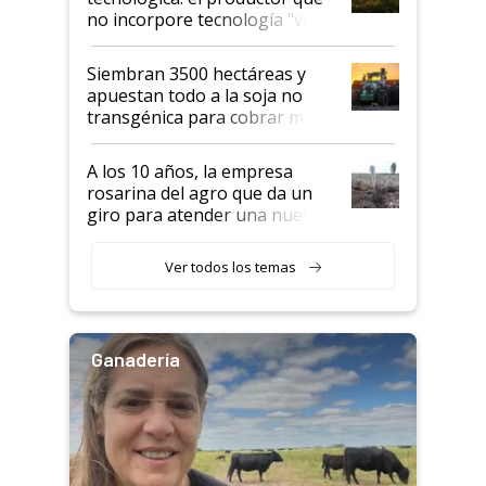
no incorpore tecnología "va a
perder el tren"
Siembran 3500 hectáreas y
apuestan todo a la soja no
transgénica para cobrar más
por tonelada: compraron un
semillero
A los 10 años, la empresa
rosarina del agro que da un
giro para atender una nueva
etapa en el agro
Ver todos los temas
Ganadería