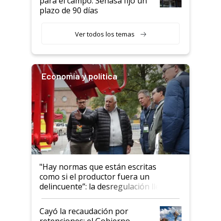
para el campo: Senasa fijó un
plazo de 90 días
Ver todos los temas
Economía y política
"Hay normas que están escritas
como si el productor fuera un
delincuente”: la desregulación llegó
al Congreso Aapresid y hasta se
habló del financiamiento al IPCVA
Cayó la recaudación por
retenciones: el Gobierno