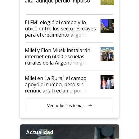
alta, aunque perdió impulso
que de una dura crisis salió
más fuerte y apuesta al cambio
de Milei
El FMI elogió al campo y lo
ubicó entre los sectores claves
para el crecimiento argentino
Milei y Elon Musk instalarán
internet en 6000 escuelas
rurales de la Argentina gracias
a un acuerdo con Starlink
Milei en La Rural: el campo
apoyó el rumbo, pero sin
renunciar al reclamo por las
retenciones
Ver todos los temas
Actualidad