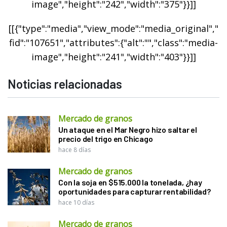
image","height":"242","width":"375"}}]]
[[{"type":"media","view_mode":"media_original","
fid":"107651","attributes":{"alt":"","class":"media-
image","height":"241","width":"403"}}]]
Noticias relacionadas
Mercado de granos
Un ataque en el Mar Negro hizo saltar el
precio del trigo en Chicago
hace 8 días
Mercado de granos
Con la soja en $515.000 la tonelada, ¿hay
oportunidades para capturar rentabilidad?
hace 10 días
Mercado de granos