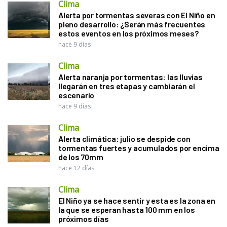
Clima
Alerta por tormentas severas con El Niño en
pleno desarrollo: ¿Serán más frecuentes
estos eventos en los próximos meses?
hace 9 días
Clima
Alerta naranja por tormentas: las lluvias
llegarán en tres etapas y cambiarán el
escenario
hace 9 días
Clima
Alerta climática: julio se despide con
tormentas fuertes y acumulados por encima
de los 70mm
hace 12 días
Clima
El Niño ya se hace sentir y esta es la zona en
la que se esperan hasta 100 mm en los
próximos días