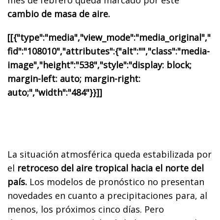
cambio de masa de aire.
[[{"type":"media","view_mode":"media_original","
fid":"108010","attributes":{"alt":"","class":"media-
image","height":"538","style":"display: block;
margin-left: auto; margin-right:
auto;","width":"484"}}]]
La situación atmosférica queda estabilizada por
el
retroceso del aire tropical hacia el norte del
país.
Los modelos de pronóstico no presentan
novedades en cuanto a precipitaciones para, al
menos, los próximos cinco días. Pero