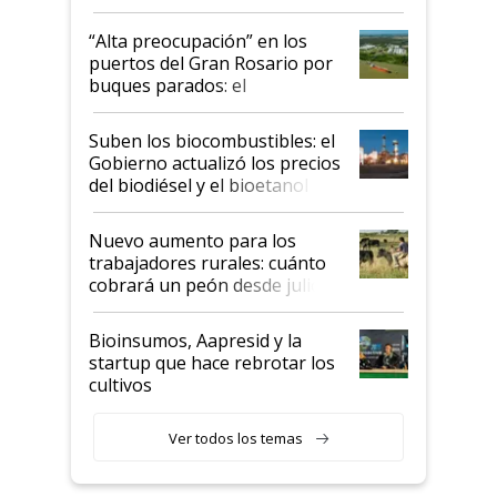
tornado
“Alta preocupación” en los
puertos del Gran Rosario por
buques parados: el
funcionamiento de las
exportadoras en tensión tras
Suben los biocombustibles: el
la medida de fuerza de los
Gobierno actualizó los precios
prácticos
del biodiésel y el bioetanol
Nuevo aumento para los
trabajadores rurales: cuánto
cobrará un peón desde julio
Bioinsumos, Aapresid y la
startup que hace rebrotar los
cultivos
Ver todos los temas