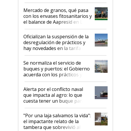
Mercado de granos, qué pasa
con los envases fitosanitarios y
el balance de Aapresid en La
Posta
Oficializan la suspensión de la
desregulación de prácticos y
hay novedades en la tarifa de
la hidrovía
Se normaliza el servicio de
buques y puertos: el Gobierno
acuerda con los prácticos y
suspende el decreto de
desregulación
Alerta por el conflicto naval
que impacta al agro: lo que
cuesta tener un buque parado
y el peligro de que Argentina
pase a ser "país sucio"
"Por una laja salvamos la vida":
el impactante relato de la
tambera que sobrevivió al