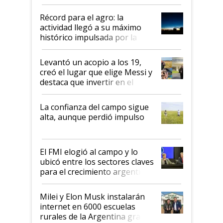
el agro aportó casi seis de cada
diez dólares y sostuvo el
Récord para el agro: la
liderazgo en un semestre
actividad llegó a su máximo
récord
histórico impulsada por la
cosecha y las exportaciones
Levantó un acopio a los 19,
creó el lugar que elige Messi y
destaca que invertir en el
kirchnerismo era como "darle
plata a un hijo para droga":
La confianza del campo sigue
Juan Félix Rossetti, el libertario
alta, aunque perdió impulso
que de una dura crisis salió
más fuerte y apuesta al cambio
de Milei
El FMI elogió al campo y lo
ubicó entre los sectores claves
para el crecimiento argentino
Milei y Elon Musk instalarán
internet en 6000 escuelas
rurales de la Argentina gracias