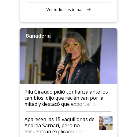
con una nueva generación de
variedades que marcan un
Ver todos los temas
salto tecnológico en genética y
rendimiento
Ganadería
Pilu Giraudo pidió confianza ante los
cambios, dijo que recién van por la
mitad y destacó que exportar dejó de
ser "para unos pocos": "Tenemos un
mandato muy claro del gobierno
Aparecen las 15 vaquillonas de
nacional"
Andrea Sarnari, pero no
encuentran explicación de