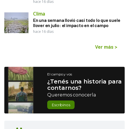
hace 16 días
Clima
En una semana llovió casi todo lo que suele
llover en julio: el impacto en el campo
hace 16 días
Ver más
>
El campo y vos
¿Tenés una historia para
contarnos?
Queremos conocerla
Escribinos