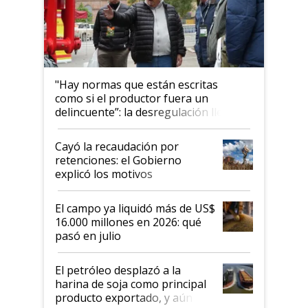
"Hay normas que están escritas
como si el productor fuera un
delincuente”: la desregulación llegó
al Congreso Aapresid y hasta se
habló del financiamiento al IPCVA
Cayó la recaudación por
retenciones: el Gobierno
explicó los motivos
El campo ya liquidó más de US$
16.000 millones en 2026: qué
pasó en julio
El petróleo desplazó a la
harina de soja como principal
producto exportado, y aún así