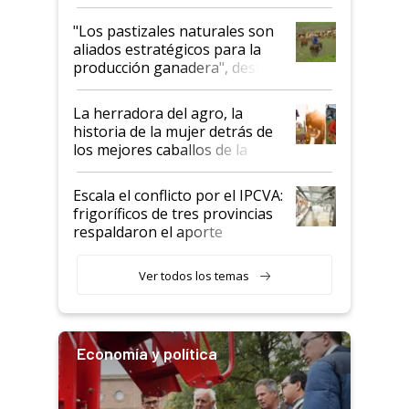
ganadera uruguaya sobre las
oportunidades que se abren
"Los pastizales naturales son
para el agro en Argentina, con
aliados estratégicos para la
foco en la carne
producción ganadera", destaca
la iniciativa que ya reúne a 46
establecimientos en Argentina
La herradora del agro, la
historia de la mujer detrás de
los mejores caballos de la
Argentina y los mitos que
todavía hacen sufrir a estos
Escala el conflicto por el IPCVA:
animales: "Mientras me
frigoríficos de tres provincias
descalificaban, yo seguí
respaldaron el aporte
haciendo currículum"
obligatorio
Ver todos los temas
Economía y política