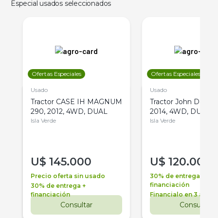
Especial usados seleccionados
Ofertas Especiales
Ofertas Especiales
Usado
Usado
Tractor CASE IH MAGNUM
Tractor John Deere 
290, 2012, 4WD, DUAL
2014, 4WD, DUAL
Isla Verde
Isla Verde
U$
145.000
U$
120.000
Precio oferta sin usado
30% de entrega +
financiación
30% de entrega +
financiación
Financialo en 3 años
Consultar
Consultar