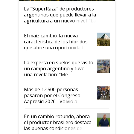
La "SuperRaza" de productores
argentinos que puede llevar a la
agricultura a un nuevo nivel: "Las
posibilidades de crecimiento son
infinitas"
El maíz cambió: la nueva
característica de los híbridos
que abre una oportunidad en
el lote
La experta en suelos que visitó
un campo argentino y tuvo
una revelación: "Me
impresionó mucho"
Más de 12.500 personas
pasaron por el Congreso
Aapresid 2026: "Volvió a
demostrar que hablar del
suelo es hablar de todo el
En un cambio rotundo, ahora
sistema productivo"
el productor brasilero destaca
las buenas condiciones del