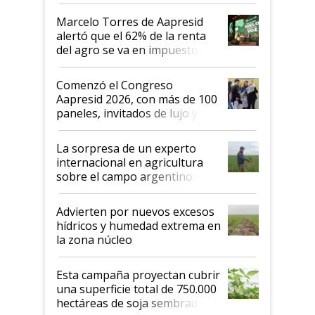
agro argentino para invertir:
"Los veo más motivados"
Marcelo Torres de Aapresid
alertó que el 62% de la renta
del agro se va en impuestos:
"No es bueno que en
Argentina se sigan discutiendo
Comenzó el Congreso
las mismas cosas de hace 50
Aapresid 2026, con más de 100
años"
paneles, invitados de lujo y
todas las tendencias
La sorpresa de un experto
internacional en agricultura
sobre el campo argentino:
"Estoy muy impresionado"
Advierten por nuevos excesos
hídricos y humedad extrema en
la zona núcleo
Esta campaña proyectan cubrir
una superficie total de 750.000
hectáreas de soja sembradas