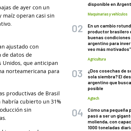
disponible en Argen
bajas de ayer con un
Maquinarias y vehículos
y maíz operan casi sin
tivo.
En un cambio rotund
productor brasilero
buenas condiciones 
argentino para inver
an ajustado con
veo más motivados
n de datos de
Agricultura
 Unidos, que anticipan
ha norteamericana para
¿Dos cosechas de s
sola siembra? El des
argentino que busca
posible
s productivas de Brasil
Agtech
ja habría cubierto un 31%
roducción sin
Cómo una pequeña 
pasó a ser un gigant
as.
molienda, con capac
1000 toneladas diaria