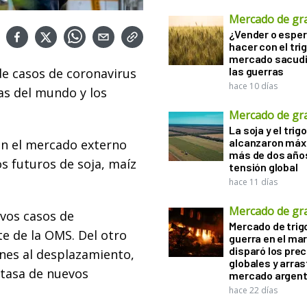
Mercado de gr
¿Vender o esper
hacer con el tri
mercado sacudi
las guerras
e casos de coronavirus
hace 10 días
as del mundo y los
Mercado de gr
La soja y el trigo
alcanzaron máx
 en el mercado externo
más de dos años
s futuros de soja, maíz
tensión global
hace 11 días
Mercado de gr
evos casos de
Mercado de trigo
te de la OMS. Del otro
guerra en el ma
disparó los prec
iones al desplazamiento,
globales y arras
a tasa de nuevos
mercado argent
hace 22 días