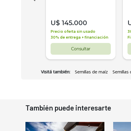
000
U$
145.000
a + financiación
Precio oferta sin usado
3
 4 años
30% de entrega + financiación
F
nsultar
Consultar
Visitá también:
Semillas de maíz
Semillas 
También puede interesarte