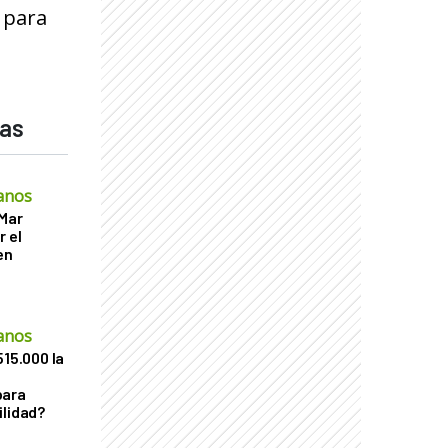
 para
das
anos
 Mar
r el
en
anos
515.000 la
para
ilidad?