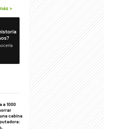
 más
>
istoria
nos?
ocerla
a a 1000
horrar
 una cabina
putadora:
o,