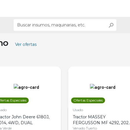
ino
Ver ofertas
fertas Especiales
Ofertas Especiales
sado
Usado
ractor John Deere 6180J,
Tractor MASSEY
014, 4WD, DUAL
FERGUSSON MF 4292, 2020
la Verde
4WD, PATON
Venado Tuerto