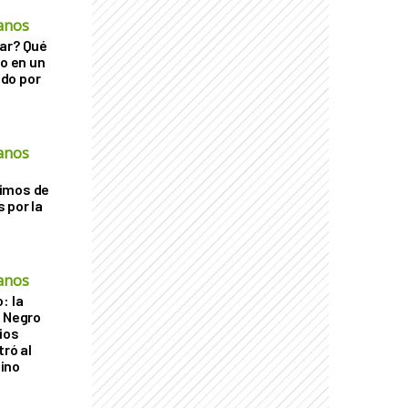
anos
ar? Qué
go en un
do por
anos
imos de
 por la
anos
: la
r Negro
ios
tró al
ino