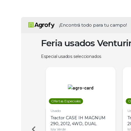
¡Encontrá todo para tu campo!
Feria usados Ventur
Especial usados seleccionados
les
Ofertas Especiales
O
Usado
U
a Metalfor 7040,
Tractor CASE IH MAGNUM
T
Bot 32 Mts
290, 2012, 4WD, DUAL
2
Isla Verde
Is