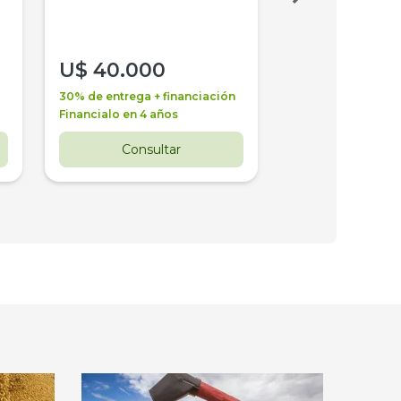
U$
40.000
U$
30.000
30% de entrega + financiación
30% de entrega + 
Financialo en 4 años
Financialo en 3 a
Consultar
Consul