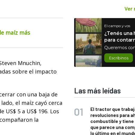
Ver
El campo y vos
 de maíz más
¿Tenés una h
para contar
Queremos con
Escribinos
 Steven Mnuchin,
adas sobre el impacto
Las más leídas
 cerrar con una baja de
 lado, el maíz cayó cerca
El tractor que trabaj
de US$ 5 a US$ 196. Los
revoluciones para a
acompañaron la
combustible y tiene
que parece una com
lo último en el mund