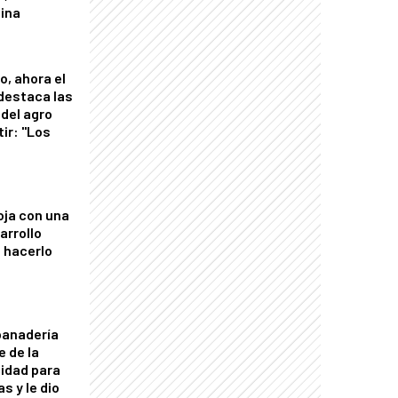
tina
o, ahora el
 destaca las
del agro
tir: "Los
"
oja con una
arrollo
 hacerlo
panadería
e de la
idad para
s y le dio