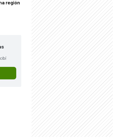
una región
as
cibí