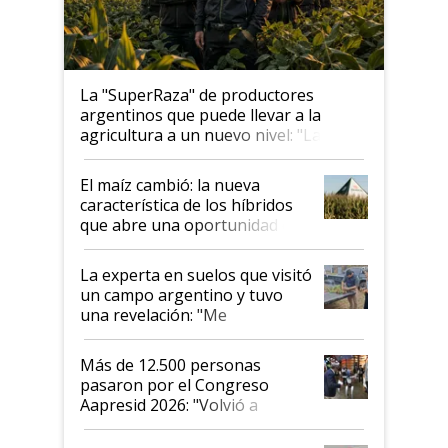
La "SuperRaza" de productores
argentinos que puede llevar a la
agricultura a un nuevo nivel: "Las
posibilidades de crecimiento son
infinitas"
El maíz cambió: la nueva
característica de los híbridos
que abre una oportunidad en
el lote
La experta en suelos que visitó
un campo argentino y tuvo
una revelación: "Me
impresionó mucho"
Más de 12.500 personas
pasaron por el Congreso
Aapresid 2026: "Volvió a
demostrar que hablar del
suelo es hablar de todo el