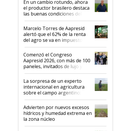
En un cambio rotundo, ahora
sistema productivo"
el productor brasilero destaca
las buenas condiciones del
agro argentino para invertir:
"Los veo más motivados"
Marcelo Torres de Aapresid
alertó que el 62% de la renta
del agro se va en impuestos:
"No es bueno que en
Argentina se sigan discutiendo
Comenzó el Congreso
las mismas cosas de hace 50
Aapresid 2026, con más de 100
años"
paneles, invitados de lujo y
todas las tendencias
La sorpresa de un experto
internacional en agricultura
sobre el campo argentino:
"Estoy muy impresionado"
Advierten por nuevos excesos
hídricos y humedad extrema en
la zona núcleo