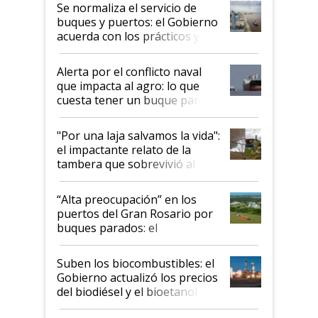
Se normaliza el servicio de
buques y puertos: el Gobierno
acuerda con los prácticos y
suspende el decreto de
desregulación
Alerta por el conflicto naval
que impacta al agro: lo que
cuesta tener un buque parado
y el peligro de que Argentina
pase a ser "país sucio"
"Por una laja salvamos la vida":
el impactante relato de la
tambera que sobrevivió al
tornado
“Alta preocupación” en los
puertos del Gran Rosario por
buques parados: el
funcionamiento de las
exportadoras en tensión tras
Suben los biocombustibles: el
la medida de fuerza de los
Gobierno actualizó los precios
prácticos
del biodiésel y el bioetanol