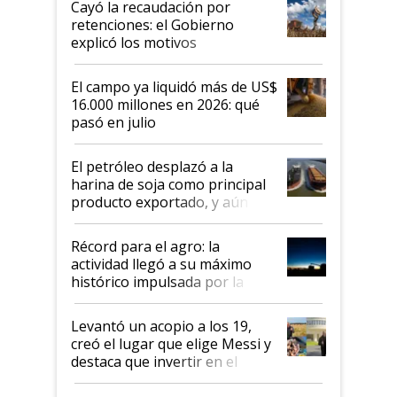
Cayó la recaudación por
retenciones: el Gobierno
explicó los motivos
El campo ya liquidó más de US$
16.000 millones en 2026: qué
pasó en julio
El petróleo desplazó a la
harina de soja como principal
producto exportado, y aún así
el agro aportó casi seis de cada
diez dólares y sostuvo el
Récord para el agro: la
liderazgo en un semestre
actividad llegó a su máximo
récord
histórico impulsada por la
cosecha y las exportaciones
Levantó un acopio a los 19,
creó el lugar que elige Messi y
destaca que invertir en el
kirchnerismo era como "darle
plata a un hijo para droga":