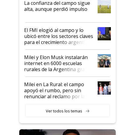
La confianza del campo sigue
Juan Félix Rossetti, el libertario
alta, aunque perdió impulso
que de una dura crisis salió
más fuerte y apuesta al cambio
de Milei
El FMI elogió al campo y lo
ubicó entre los sectores claves
para el crecimiento argentino
Milei y Elon Musk instalarán
internet en 6000 escuelas
rurales de la Argentina gracias
a un acuerdo con Starlink
Milei en La Rural: el campo
apoyó el rumbo, pero sin
renunciar al reclamo por las
retenciones
Ver todos los temas