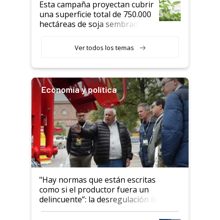
Esta campaña proyectan cubrir
una superficie total de 750.000
hectáreas de soja sembradas
con una nueva generación de
variedades que marcan un
Ver todos los temas
salto tecnológico en genética y
rendimiento
Economía y política
"Hay normas que están escritas
como si el productor fuera un
delincuente”: la desregulación llegó
al Congreso Aapresid y hasta se
habló del financiamiento al IPCVA