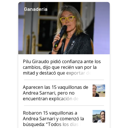
Ganadería
Pilu Giraudo pidió confianza ante los
cambios, dijo que recién van por la
mitad y destacó que exportar dejó de
ser "para unos pocos": "Tenemos un
mandato muy claro del gobierno
Aparecen las 15 vaquillonas de
nacional"
Andrea Sarnari, pero no
encuentran explicación de
cómo llegaron allí
Robaron 15 vaquillonas a
Andrea Sarnari y comenzó la
búsqueda: “Todos los días le