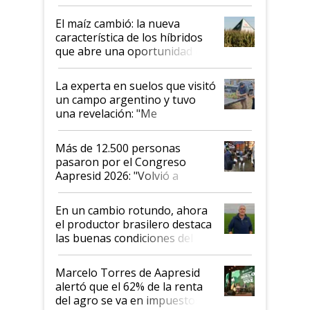
posibilidades de crecimiento son
infinitas"
El maíz cambió: la nueva
característica de los híbridos
que abre una oportunidad en
el lote
La experta en suelos que visitó
un campo argentino y tuvo
una revelación: "Me
impresionó mucho"
Más de 12.500 personas
pasaron por el Congreso
Aapresid 2026: "Volvió a
demostrar que hablar del
suelo es hablar de todo el
En un cambio rotundo, ahora
sistema productivo"
el productor brasilero destaca
las buenas condiciones del
agro argentino para invertir:
"Los veo más motivados"
Marcelo Torres de Aapresid
alertó que el 62% de la renta
del agro se va en impuestos: