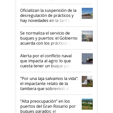
Posta
Oficializan la suspensión de la
desregulación de prácticos y
hay novedades en la tarifa de
la hidrovía
Se normaliza el servicio de
buques y puertos: el Gobierno
acuerda con los prácticos y
suspende el decreto de
desregulación
Alerta por el conflicto naval
que impacta al agro: lo que
cuesta tener un buque parado
y el peligro de que Argentina
pase a ser "país sucio"
"Por una laja salvamos la vida":
el impactante relato de la
tambera que sobrevivió al
tornado
“Alta preocupación” en los
puertos del Gran Rosario por
buques parados: el