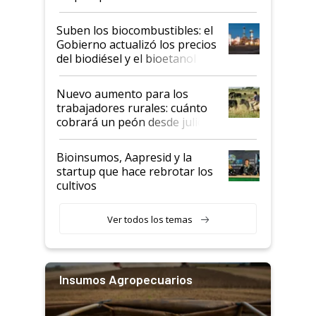
funcionamiento de las
exportadoras en tensión tras
Suben los biocombustibles: el
la medida de fuerza de los
Gobierno actualizó los precios
prácticos
del biodiésel y el bioetanol
Nuevo aumento para los
trabajadores rurales: cuánto
cobrará un peón desde julio
Bioinsumos, Aapresid y la
startup que hace rebrotar los
cultivos
Ver todos los temas
Insumos Agropecuarios