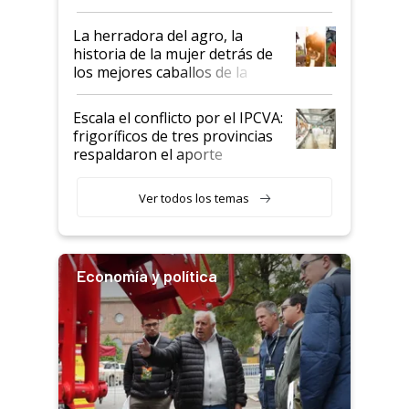
la iniciativa que ya reúne a 46
establecimientos en Argentina
La herradora del agro, la
historia de la mujer detrás de
los mejores caballos de la
Argentina y los mitos que
todavía hacen sufrir a estos
Escala el conflicto por el IPCVA:
animales: "Mientras me
frigoríficos de tres provincias
descalificaban, yo seguí
respaldaron el aporte
haciendo currículum"
obligatorio
Ver todos los temas
Economía y política