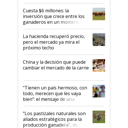
toca a algún productor”
Cuesta $6 millones: la
inversión que crece entre los
ganaderos en un momento
histórico para la actividad
La hacienda recuperó precio,
pero el mercado ya mira el
próximo techo
China y la decisión que puede
cambiar el mercado de la carne
"Tienen un país hermoso, con
todo, merecen que les vaya
bien": el mensaje de una
ganadera uruguaya sobre las
oportunidades que se abren
"Los pastizales naturales son
para el agro en Argentina, con
aliados estratégicos para la
foco en la carne
producción ganadera", destaca