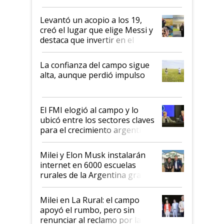
cosecha y las exportaciones
Levantó un acopio a los 19,
creó el lugar que elige Messi y
destaca que invertir en el
kirchnerismo era como "darle
plata a un hijo para droga":
La confianza del campo sigue
Juan Félix Rossetti, el libertario
alta, aunque perdió impulso
que de una dura crisis salió
más fuerte y apuesta al cambio
de Milei
El FMI elogió al campo y lo
ubicó entre los sectores claves
para el crecimiento argentino
Milei y Elon Musk instalarán
internet en 6000 escuelas
rurales de la Argentina gracias
a un acuerdo con Starlink
Milei en La Rural: el campo
apoyó el rumbo, pero sin
renunciar al reclamo por las