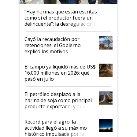
"Hay normas que están escritas
como si el productor fuera un
delincuente”: la desregulación llegó
al Congreso Aapresid y hasta se
habló del financiamiento al IPCVA
Cayó la recaudación por
retenciones: el Gobierno
explicó los motivos
El campo ya liquidó más de US$
16.000 millones en 2026: qué
pasó en julio
El petróleo desplazó a la
harina de soja como principal
producto exportado, y aún así
el agro aportó casi seis de cada
diez dólares y sostuvo el
Récord para el agro: la
liderazgo en un semestre
actividad llegó a su máximo
récord
histórico impulsada por la