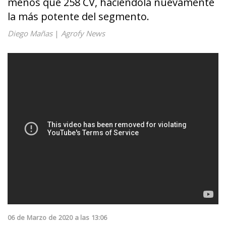
menos que 258 CV, haciéndola nuevamente
la más potente del segmento.
Diego Mañas
|
Agrofy News
06
de
Marzo
de
2020
a las
13:06