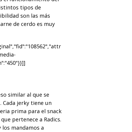
stintos tipos de
ibilidad son las más
 carne de cerdo es muy
nal","fid":"108562","attr
"media-
":"450"}}]]
o similar al que se
. Cada jerky tiene un
eria prima para el snack
 que pertenece a Radics.
y los mandamos a