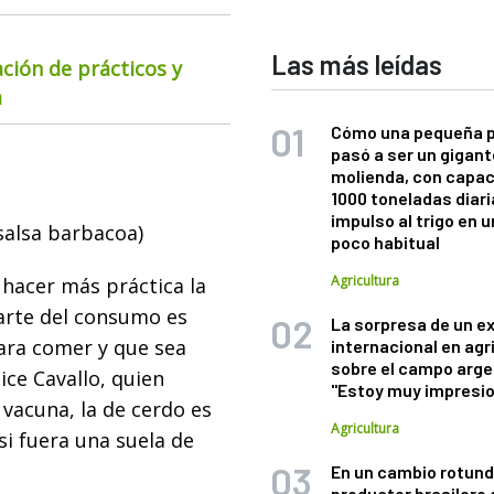
Las más leídas
ación de prácticos y
a
Cómo una pequeña 
pasó a ser un gigant
molienda, con capac
1000 toneladas diaria
impulso al trigo en 
salsa barbacoa)
poco habitual
Agricultura
hacer más práctica la
arte del consumo es
La sorpresa de un e
para comer y que sea
internacional en agr
sobre el campo arge
ice Cavallo, quien
"Estoy muy impresi
 vacuna, la de cerdo es
Agricultura
i fuera una suela de
En un cambio rotund
productor brasilero