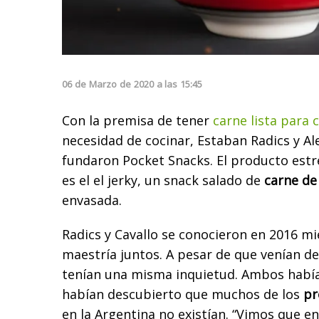
06
de
Marzo
de
2020
a las
15:45
Con la premisa de tener
carne lista para
necesidad de cocinar, Estaban Radics y Al
fundaron Pocket Snacks. El producto est
es el el jerky, un snack salado de
carne de
envasada.
Radics y Cavallo se conocieron en 2016 m
maestría juntos. A pesar de que venían de
tenían una misma inquietud. Ambos habían
habían descubierto que muchos de los
pr
en la Argentina no existían. “Vimos que e