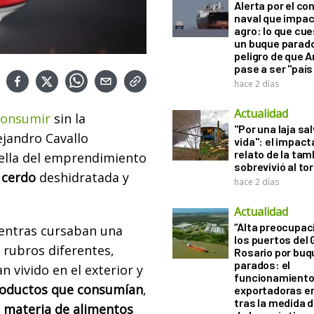
Alerta por el con
naval que impac
agro: lo que cu
un buque parado
peligro de que 
pase a ser "país
hace 2 días
Actualidad
 consumir
sin la
"Por una laja sa
ejandro Cavallo
vida": el impac
relato de la ta
rella del emprendimiento
sobrevivió al to
 cerdo
deshidratada y
hace 2 días
Actualidad
“Alta preocupac
ientras cursaban una
los puertos del 
 rubros diferentes,
Rosario por bu
parados: el
 vivido en el exterior y
funcionamiento 
oductos que consumían
,
exportadoras e
tras la medida 
n
materia de alimentos