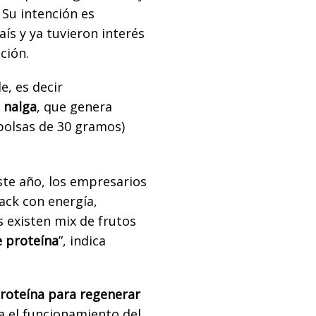
Su intención es
ís y ya tuvieron interés
ción.
e, es decir
 nalga
, que genera
 bolsas de 30 gramos)
ste año, los empresarios
ack con energía,
s existen mix de frutos
e proteína
”, indica
roteína para regenerar
ra el funcionamiento del