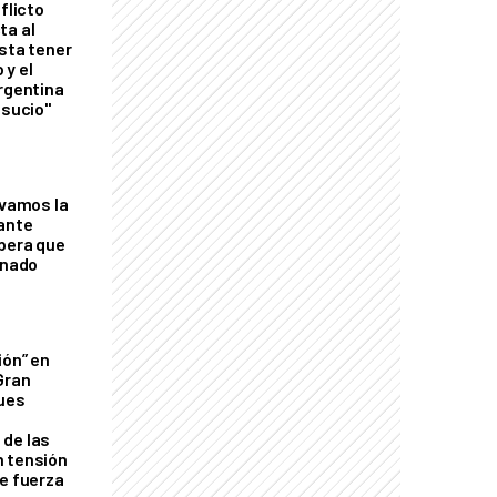
flicto
ta al
esta tener
 y el
Argentina
 sucio"
lvamos la
tante
mbera que
rnado
ión” en
Gran
ques
de las
n tensión
de fuerza