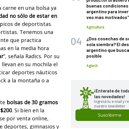
buenas condiciones 
 carne en una bolsa ya
argentino para inver
idad no sólo de estar en
veo más motivados
ípicos de deportistas.
Agricultura
ortistas. Tenemos una
¿Dos cosechas de s
ente que practica
sola siembra? El des
nas en la media hora
argentino que busca
ar
”, señala Radics. Por su
posible
llevan en su mochila el
Agtech
cticar deportes náuticos
ack a la montaña o a
¡Enterate de tod
las novedades!
nte
bolsas de 30 gramos
Ingresá tu e-mail y re
nuestro newsletter
 $200
. Si bien en la
Suscribirme
se por venta online,
e deportes, gimnasios y