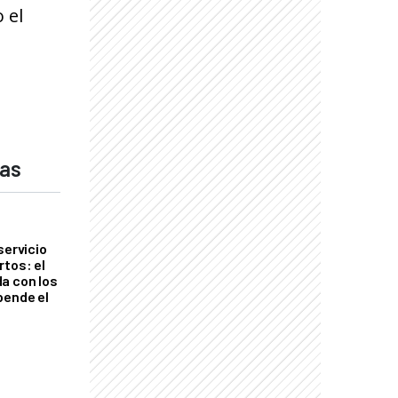
 el
das
servicio
rtos: el
a con los
pende el