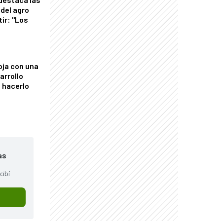
del agro
tir: "Los
"
oja con una
arrollo
 hacerlo
as
cibí