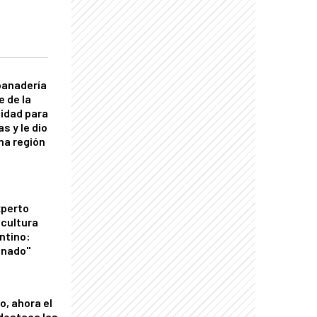
panadería
e de la
idad para
s y le dio
una región
xperto
icultura
ntino:
onado"
o, ahora el
 destaca las