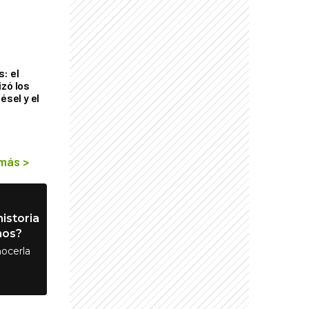
s
: el
izó los
ésel y el
 más
>
istoria
nos?
ocerla