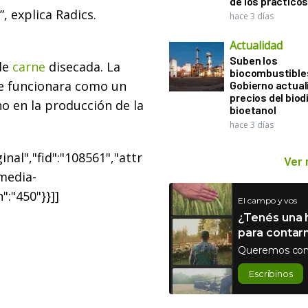
de los práctico
 explica Radics.
hace 3 días
Actualidad
Suben los
de
carne
disecada. La
biocombustibles
e funcionara como un
Gobierno actual
precios del biodi
no en la producción de la
bioetanol
hace 3 días
nal","fid":"108561","attr
Ver
"media-
":"450"}}]]
El campo y vos
¿Tenés una h
para contar
Queremos con
Escribinos