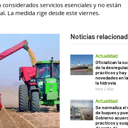
n considerados servicios esenciales y no están
ial. La medida rige desde este viernes.
Noticias relaciona
Actualidad
Oficializan la s
de la desregula
prácticos y hay
novedades en la
la hidrovía
hace 2 días
Actualidad
Se normaliza el 
de buques y pue
Gobierno acuerd
prácticos y sus
decreto de