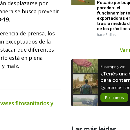
Rosario por bu
rán desplazarse por
parados: el
manera se busca prevenir
funcionamiento 
exportadoras e
-19.
tras la medida 
de los práctico
erencia de prensa, los
hace 5 días
án exceptuados de la
estacar que diferentes
Ver
rio está en plena
 y maíz.
El campo y vos
¿Tenés una h
para contar
Queremos con
Escribinos
ases fitosanitarios y
Las más leídas