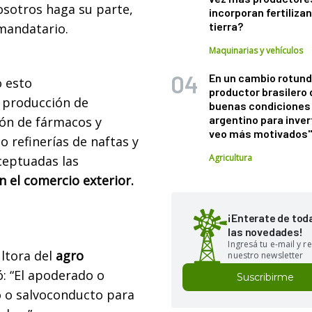
osotros haga su parte,
incorporan fertiliza
tierra?
 mandatario.
Maquinarias y vehículos
En un cambio rotund
o esto
productor brasilero
 producción de
buenas condiciones 
argentino para inver
ión de fármacos y
veo más motivados
o refinerías de naftas y
Agricultura
ceptuadas las
 el comercio exterior.
¡Enterate de tod
las novedades!
Ingresá tu e-mail y re
ltora del
agro
nuestro newsletter
: “El apoderado o
Suscribirme
o o salvoconducto para