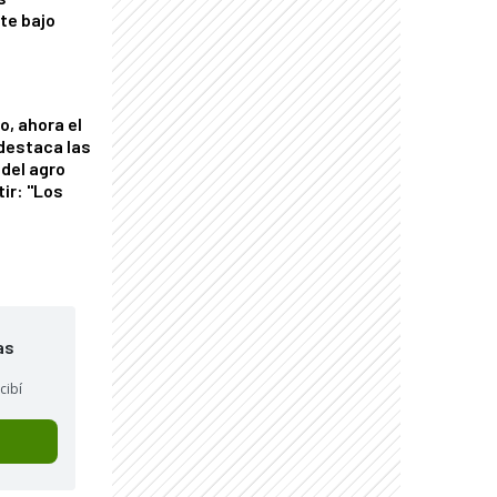
nte bajo
o, ahora el
 destaca las
del agro
tir: "Los
"
as
cibí