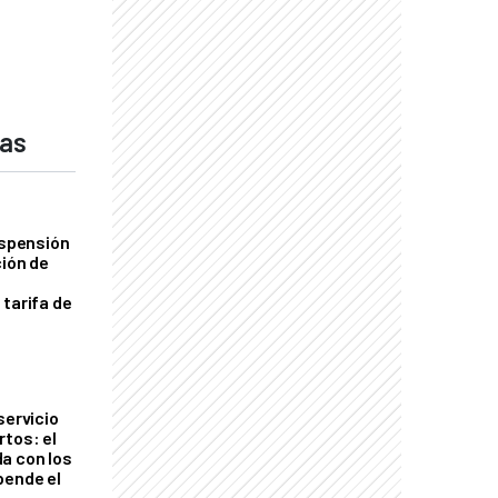
das
uspensión
ción de
 tarifa de
servicio
rtos: el
a con los
pende el