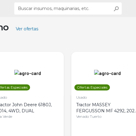
ino
Ver ofertas
fertas Especiales
Ofertas Especiales
sado
Usado
ractor John Deere 6180J,
Tractor MASSEY
014, 4WD, DUAL
FERGUSSON MF 4292, 2020
la Verde
4WD, PATON
Venado Tuerto