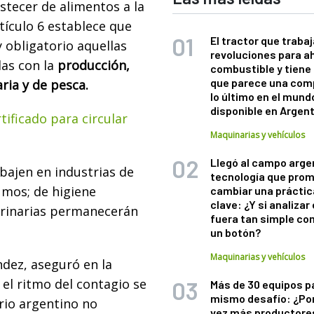
tecer de alimentos a la
tículo 6 establece que
El tractor que trabaj
 obligatorio aquellas
revoluciones para a
as con la
producción,
combustible y tiene
que parece una com
ria y de pesca.
lo último en el mund
disponible en Argen
ificado para circular
Maquinarias y vehículos
Llegó al campo arge
bajen en industrias de
tecnología que pro
umos; de higiene
cambiar una práctic
clave: ¿Y si analizar 
terinarias permanecerán
fuera tan simple co
un botón?
Maquinarias y vehículos
ndez, aseguró en la
 el ritmo del contagio se
Más de 30 equipos p
mismo desafío: ¿Po
rio argentino no
vez más productore