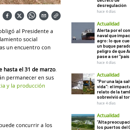
desregulación
hace 4 días
Actualidad
Alerta por el con
bligó al Presidente a
naval que impac
lamiento social
agro: lo que cu
un buque parado
ras un encuentro con
peligro de que 
pase a ser "país
hace 4 días
e hasta el 31 de marzo
.
Actualidad
rán permanecer en sus
"Por una laja sa
cia y la producción
vida": el impac
relato de la ta
sobrevivió al to
hace 4 días
Actualidad
“Alta preocupac
puede concurrir a los
los puertos del 