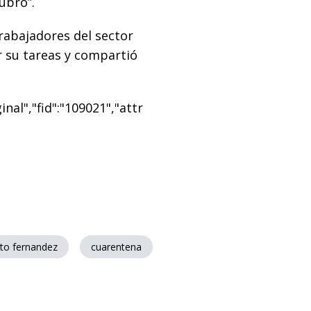
ubro”.
rabajadores del sector
r su tareas y compartió
nal","fid":"109021","attr
rto fernandez
cuarentena