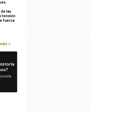
ques
de las
n tensión
de fuerza
s
 más
>
istoria
nos?
ocerla