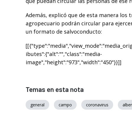
que puedan circular las personas de ese r
Además, explicó que de esta manera los t
agropecuario podrán circular para ejerce
un f
ormato de salvoconducto:
[[{"type":"media","view_mode":"media_origi
ibutes":{"alt":"","class":"media-
image","height":"973","width":"450"}}]]
Temas en esta nota
general
campo
coronavirus
albe