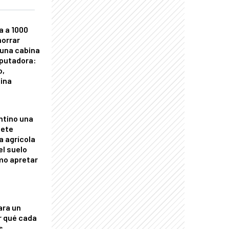
a a 1000
horrar
 una cabina
putadora:
o,
tina
ntino una
mete
a agrícola
el suelo
mo apretar
ara un
r qué cada
s