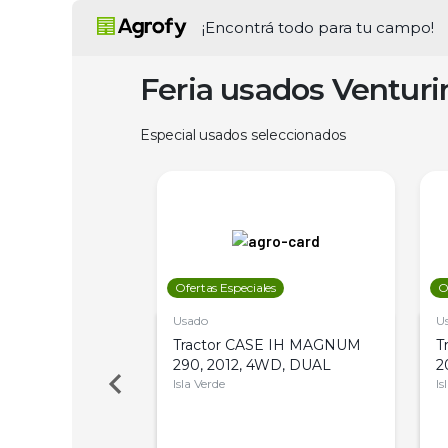
¡Encontrá todo para tu campo!
Feria usados Ventur
Especial usados seleccionados
les
Ofertas Especiales
O
Usado
U
a Metalfor 7040,
Tractor CASE IH MAGNUM
T
Bot 32 Mts
290, 2012, 4WD, DUAL
2
Isla Verde
Is