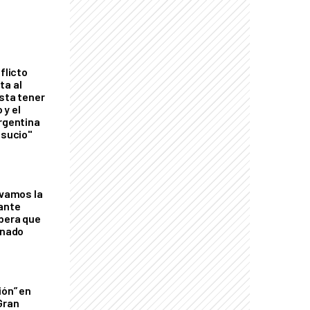
flicto
ta al
esta tener
 y el
Argentina
 sucio"
lvamos la
tante
mbera que
rnado
ión” en
Gran