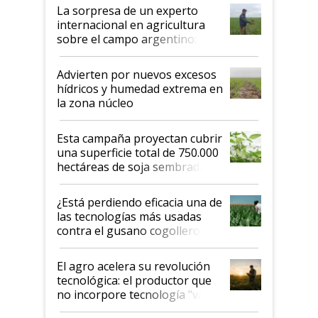
La sorpresa de un experto
internacional en agricultura
sobre el campo argentino:
"Estoy muy impresionado"
Advierten por nuevos excesos
hídricos y humedad extrema en
la zona núcleo
Esta campaña proyectan cubrir
una superficie total de 750.000
hectáreas de soja sembradas
con una nueva generación de
variedades que marcan un
¿Está perdiendo eficacia una de
salto tecnológico en genética y
las tecnologías más usadas
rendimiento
contra el gusano cogollero? El
desafío de una tecnología clave
El agro acelera su revolución
tecnológica: el productor que
no incorpore tecnología "va a
perder el tren"