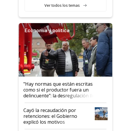
llamar la atención"
Ver todos los temas
Economía y política
"Hay normas que están escritas
como si el productor fuera un
delincuente”: la desregulación llegó
al Congreso Aapresid y hasta se
habló del financiamiento al IPCVA
Cayó la recaudación por
retenciones: el Gobierno
explicó los motivos