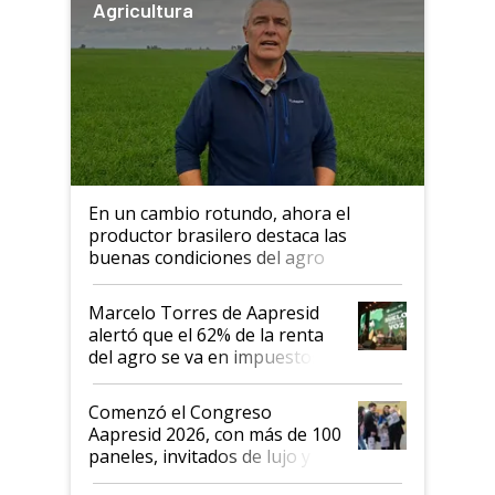
Agricultura
En un cambio rotundo, ahora el
productor brasilero destaca las
buenas condiciones del agro
argentino para invertir: "Los veo
más motivados"
Marcelo Torres de Aapresid
alertó que el 62% de la renta
del agro se va en impuestos:
"No es bueno que en
Argentina se sigan discutiendo
Comenzó el Congreso
las mismas cosas de hace 50
Aapresid 2026, con más de 100
años"
paneles, invitados de lujo y
todas las tendencias