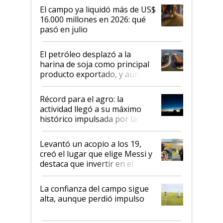
El campo ya liquidó más de US$
16.000 millones en 2026: qué
pasó en julio
El petróleo desplazó a la
harina de soja como principal
producto exportado, y aún así
el agro aportó casi seis de cada
diez dólares y sostuvo el
Récord para el agro: la
liderazgo en un semestre
actividad llegó a su máximo
récord
histórico impulsada por la
cosecha y las exportaciones
Levantó un acopio a los 19,
creó el lugar que elige Messi y
destaca que invertir en el
kirchnerismo era como "darle
plata a un hijo para droga":
La confianza del campo sigue
Juan Félix Rossetti, el libertario
alta, aunque perdió impulso
que de una dura crisis salió
más fuerte y apuesta al cambio