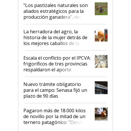
oportunidades que se abren
"Los pastizales naturales son
para el agro en Argentina, con
aliados estratégicos para la
foco en la carne
producción ganadera", destaca
la iniciativa que ya reúne a 46
establecimientos en Argentina
La herradora del agro, la
historia de la mujer detrás de
los mejores caballos de la
Argentina y los mitos que
todavía hacen sufrir a estos
Escala el conflicto por el IPCVA:
animales: "Mientras me
frigoríficos de tres provincias
descalificaban, yo seguí
respaldaron el aporte
haciendo currículum"
obligatorio
Nuevo trámite obligatorio
para el campo: Senasa fijó un
plazo de 90 días
Pagaron más de 18.000 kilos
de novillo por la mitad de un
ternero patagónico: "Desde
que bajó del camión empezó a