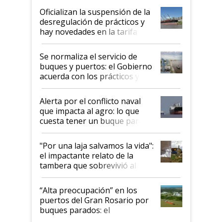
Oficializan la suspensión de la
desregulación de prácticos y
hay novedades en la tarifa de
la hidrovía
Se normaliza el servicio de
buques y puertos: el Gobierno
acuerda con los prácticos y
suspende el decreto de
desregulación
Alerta por el conflicto naval
que impacta al agro: lo que
cuesta tener un buque parado
y el peligro de que Argentina
pase a ser "país sucio"
"Por una laja salvamos la vida":
el impactante relato de la
tambera que sobrevivió al
tornado
“Alta preocupación” en los
puertos del Gran Rosario por
buques parados: el
funcionamiento de las