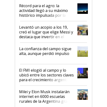
diez dólares y sostuvo el
Récord para el agro: la
liderazgo en un semestre
actividad llegó a su máximo
récord
histórico impulsada por la
cosecha y las exportaciones
Levantó un acopio a los 19,
creó el lugar que elige Messi y
destaca que invertir en el
kirchnerismo era como "darle
plata a un hijo para droga":
La confianza del campo sigue
Juan Félix Rossetti, el libertario
alta, aunque perdió impulso
que de una dura crisis salió
más fuerte y apuesta al cambio
de Milei
El FMI elogió al campo y lo
ubicó entre los sectores claves
para el crecimiento argentino
Milei y Elon Musk instalarán
internet en 6000 escuelas
rurales de la Argentina gracias
a un acuerdo con Starlink