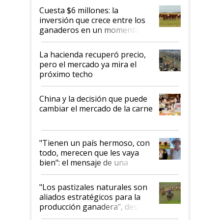
Cuesta $6 millones: la
inversión que crece entre los
ganaderos en un momento
histórico para la actividad
La hacienda recuperó precio,
pero el mercado ya mira el
próximo techo
China y la decisión que puede
cambiar el mercado de la carne
"Tienen un país hermoso, con
todo, merecen que les vaya
bien": el mensaje de una
ganadera uruguaya sobre las
oportunidades que se abren
"Los pastizales naturales son
para el agro en Argentina, con
aliados estratégicos para la
foco en la carne
producción ganadera", destaca
la iniciativa que ya reúne a 46