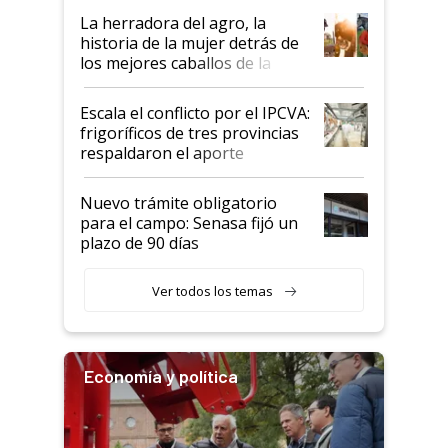
establecimientos en Argentina
La herradora del agro, la
historia de la mujer detrás de
los mejores caballos de la
Argentina y los mitos que
todavía hacen sufrir a estos
Escala el conflicto por el IPCVA:
animales: "Mientras me
frigoríficos de tres provincias
descalificaban, yo seguí
respaldaron el aporte
haciendo currículum"
obligatorio
Nuevo trámite obligatorio
para el campo: Senasa fijó un
plazo de 90 días
Ver todos los temas
Economía y política