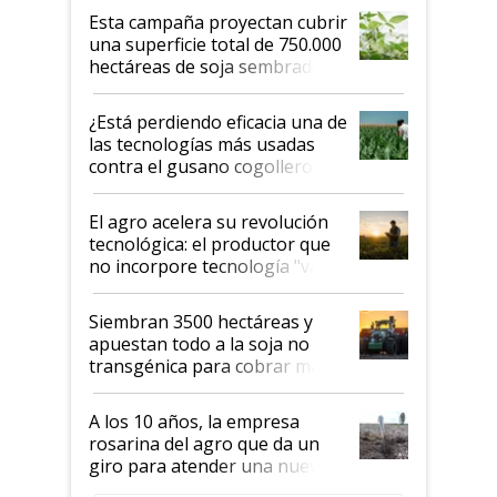
Esta campaña proyectan cubrir
una superficie total de 750.000
hectáreas de soja sembradas
con una nueva generación de
variedades que marcan un
¿Está perdiendo eficacia una de
salto tecnológico en genética y
las tecnologías más usadas
rendimiento
contra el gusano cogollero? El
desafío de una tecnología clave
El agro acelera su revolución
tecnológica: el productor que
no incorpore tecnología "va a
perder el tren"
Siembran 3500 hectáreas y
apuestan todo a la soja no
transgénica para cobrar más
por tonelada: compraron un
semillero
A los 10 años, la empresa
rosarina del agro que da un
giro para atender una nueva
etapa en el agro