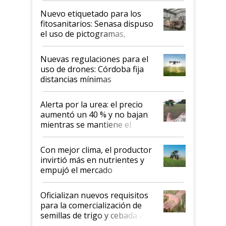
fina
Nuevo etiquetado para los
fitosanitarios: Senasa dispuso
el uso de pictogramas,
palabras de advertencia e
indicaciones
Nuevas regulaciones para el
uso de drones: Córdoba fija
distancias mínimas
Alerta por la urea: el precio
aumentó un 40 % y no bajan
mientras se mantiene el
conflicto en Medio Oriente
Con mejor clima, el productor
invirtió más en nutrientes y
empujó el mercado
Oficializan nuevos requisitos
para la comercialización de
semillas de trigo y cebada a
granel