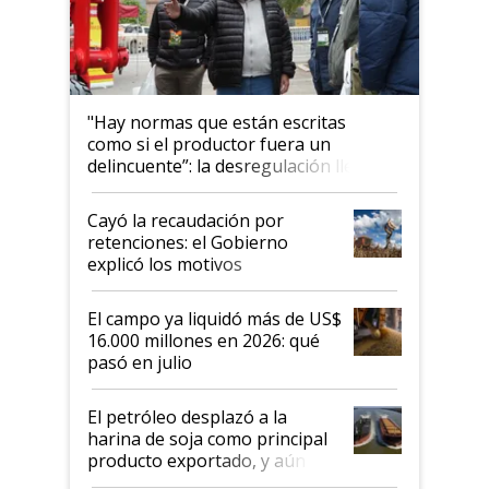
"Hay normas que están escritas
como si el productor fuera un
delincuente”: la desregulación llegó
al Congreso Aapresid y hasta se
habló del financiamiento al IPCVA
Cayó la recaudación por
retenciones: el Gobierno
explicó los motivos
El campo ya liquidó más de US$
16.000 millones en 2026: qué
pasó en julio
El petróleo desplazó a la
harina de soja como principal
producto exportado, y aún así
el agro aportó casi seis de cada