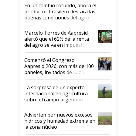
En un cambio rotundo, ahora el
productor brasilero destaca las
buenas condiciones del agro
argentino para invertir: "Los veo
más motivados"
Marcelo Torres de Aapresid
alertó que el 62% de la renta
del agro se va en impuestos:
"No es bueno que en
Argentina se sigan discutiendo
Comenzó el Congreso
las mismas cosas de hace 50
Aapresid 2026, con más de 100
años"
paneles, invitados de lujo y
todas las tendencias
La sorpresa de un experto
internacional en agricultura
sobre el campo argentino:
"Estoy muy impresionado"
Advierten por nuevos excesos
hídricos y humedad extrema en
la zona núcleo