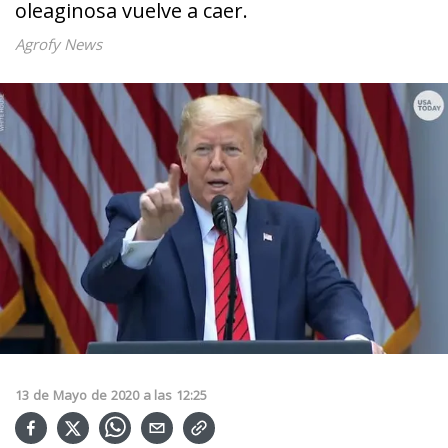
oleaginosa vuelve a caer.
Agrofy News
13
de
Mayo
de
2020
a las
12:25