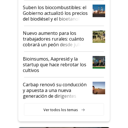
exportadoras en tensión tras
Suben los biocombustibles: el
la medida de fuerza de los
Gobierno actualizó los precios
prácticos
del biodiésel y el bioetanol
Nuevo aumento para los
trabajadores rurales: cuánto
cobrará un peón desde julio
Bioinsumos, Aapresid y la
startup que hace rebrotar los
cultivos
Carbap renovó su conducción
y apuesta a una nueva
generación de dirigentes
rurales
Ver todos los temas