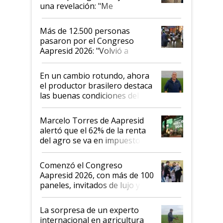
una revelación: "Me
impresionó mucho"
Más de 12.500 personas
pasaron por el Congreso
Aapresid 2026: "Volvió a
demostrar que hablar del
suelo es hablar de todo el
En un cambio rotundo, ahora
sistema productivo"
el productor brasilero destaca
las buenas condiciones del
agro argentino para invertir:
"Los veo más motivados"
Marcelo Torres de Aapresid
alertó que el 62% de la renta
del agro se va en impuestos:
"No es bueno que en
Argentina se sigan discutiendo
Comenzó el Congreso
las mismas cosas de hace 50
Aapresid 2026, con más de 100
años"
paneles, invitados de lujo y
todas las tendencias
La sorpresa de un experto
internacional en agricultura