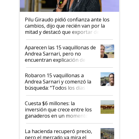
Pilu Giraudo pidió confianza ante los
cambios, dijo que recién van por la
mitad y destacó que exportar dejó de
ser "para unos pocos": "Tenemos un
mandato muy claro del gobierno
Aparecen las 15 vaquillonas de
nacional"
Andrea Sarnari, pero no
encuentran explicación de
cómo llegaron allí
Robaron 15 vaquillonas a
Andrea Sarnari y comenzó la
búsqueda: “Todos los días le
toca a algún productor”
Cuesta $6 millones: la
inversión que crece entre los
ganaderos en un momento
histórico para la actividad
La hacienda recuperó precio,
pero el mercado ya mira el