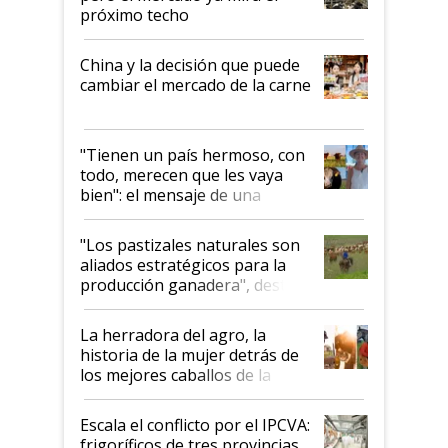
próximo techo
China y la decisión que puede
cambiar el mercado de la carne
"Tienen un país hermoso, con
todo, merecen que les vaya
bien": el mensaje de una
ganadera uruguaya sobre las
oportunidades que se abren
"Los pastizales naturales son
para el agro en Argentina, con
aliados estratégicos para la
foco en la carne
producción ganadera", destaca
la iniciativa que ya reúne a 46
establecimientos en Argentina
La herradora del agro, la
historia de la mujer detrás de
los mejores caballos de la
Argentina y los mitos que
todavía hacen sufrir a estos
Escala el conflicto por el IPCVA:
animales: "Mientras me
frigoríficos de tres provincias