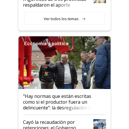
descalificaban, yo seguí
respaldaron el aporte
haciendo currículum"
obligatorio
Ver todos los temas
Economía y política
"Hay normas que están escritas
como si el productor fuera un
delincuente”: la desregulación llegó
al Congreso Aapresid y hasta se
habló del financiamiento al IPCVA
Cayó la recaudación por
retenciones: el Gobierno