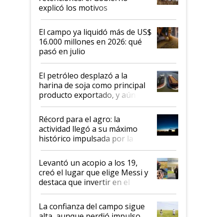
explicó los motivos
El campo ya liquidó más de US$
16.000 millones en 2026: qué
pasó en julio
El petróleo desplazó a la
harina de soja como principal
producto exportado, y aún así
el agro aportó casi seis de cada
diez dólares y sostuvo el
Récord para el agro: la
liderazgo en un semestre
actividad llegó a su máximo
récord
histórico impulsada por la
cosecha y las exportaciones
Levantó un acopio a los 19,
creó el lugar que elige Messi y
destaca que invertir en el
kirchnerismo era como "darle
plata a un hijo para droga":
La confianza del campo sigue
Juan Félix Rossetti, el libertario
alta, aunque perdió impulso