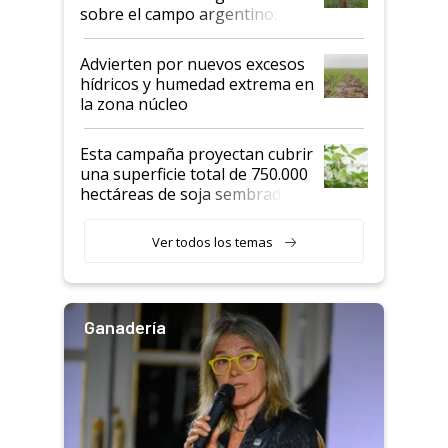
sobre el campo argentino:
"Estoy muy impresionado"
Advierten por nuevos excesos
hídricos y humedad extrema en
la zona núcleo
Esta campaña proyectan cubrir
una superficie total de 750.000
hectáreas de soja sembradas
con una nueva generación de
variedades que marcan un
Ver todos los temas
salto tecnológico en genética y
rendimiento
Ganadería