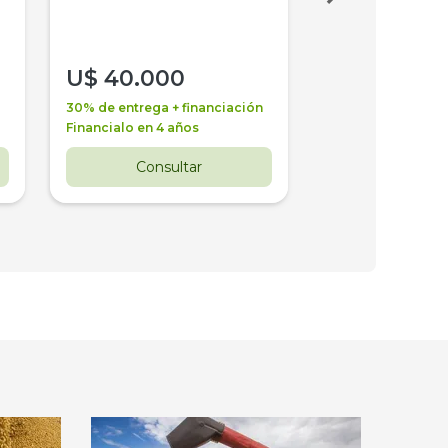
U$
40.000
U$
30.000
30% de entrega + financiación
30% de entrega + 
Financialo en 4 años
Financialo en 3 a
Consultar
Consul