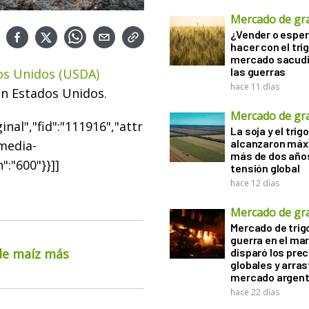
Mercado de gr
¿Vender o esper
hacer con el tri
mercado sacudi
las guerras
os Unidos (USDA)
hace 11 días
en Estados Unidos.
Mercado de gr
nal","fid":"111916","attr
La soja y el trigo
alcanzaron máx
"media-
más de dos años
":"600"}}]]
tensión global
hace 12 días
Mercado de gr
Mercado de trigo
guerra en el ma
 de maíz más
disparó los prec
globales y arras
mercado argent
hace 22 días