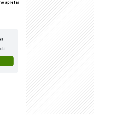
mo apretar
as
cibí