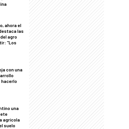
tina
o, ahora el
 destaca las
del agro
tir: "Los
"
oja con una
arrollo
 hacerlo
ntino una
mete
a agrícola
el suelo