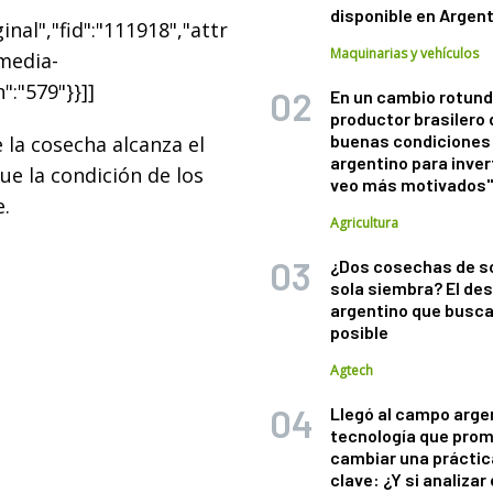
disponible en Argen
nal","fid":"111918","attr
Maquinarias y vehículos
"media-
":"579"}}]]
En un cambio rotund
productor brasilero
buenas condiciones 
e la cosecha alcanza el
argentino para inver
e la condición de los
veo más motivados
.
Agricultura
¿Dos cosechas de s
sola siembra? El des
argentino que busca
posible
Agtech
Llegó al campo arge
tecnología que pro
cambiar una práctic
clave: ¿Y si analizar 