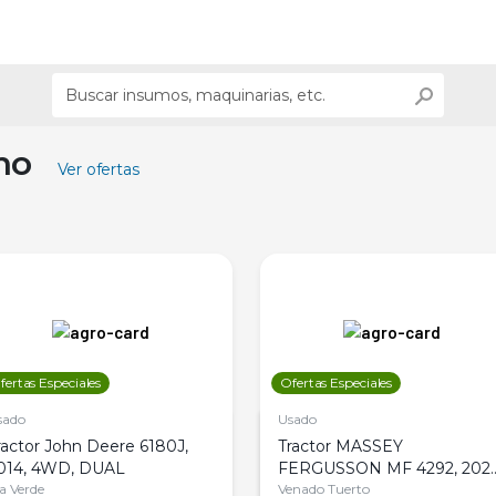
ino
Ver ofertas
fertas Especiales
Ofertas Especiales
sado
Usado
ractor John Deere 6180J,
Tractor MASSEY
014, 4WD, DUAL
FERGUSSON MF 4292, 2020
la Verde
4WD, PATON
Venado Tuerto