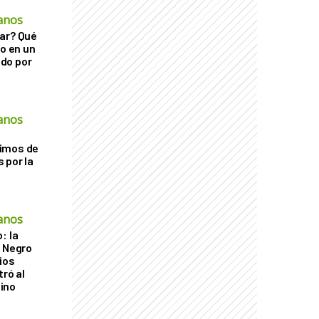
anos
ar? Qué
go en un
do por
anos
imos de
 por la
anos
: la
r Negro
ios
tró al
ino