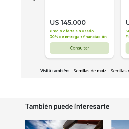
000
U$
145.000
a + financiación
Precio oferta sin usado
3
 4 años
30% de entrega + financiación
F
nsultar
Consultar
Visitá también:
Semillas de maíz
Semillas 
También puede interesarte