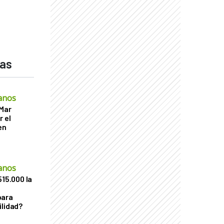
das
anos
 Mar
r el
en
anos
515.000 la
para
ilidad?