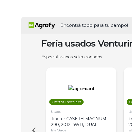
¡Encontrá todo para tu campo!
Feria usados Ventur
Especial usados seleccionados
les
Ofertas Especiales
O
Usado
U
a Metalfor 7040,
Tractor CASE IH MAGNUM
T
Bot 32 Mts
290, 2012, 4WD, DUAL
2
Isla Verde
Is