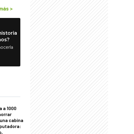
 más
>
istoria
nos?
ocerla
a a 1000
horrar
 una cabina
putadora:
o,