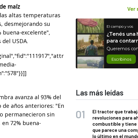
 de maíz
Ver
las altas temperaturas
as, desmejorando su
El campo y vos
% buena-excelente",
¿Tenés una h
s del USDA.
para contar
Queremos con
nal","fid":"111917","attr
Escribinos
"media-
":"578"}}]]
Las más leídas
embra avanza al 93% del
 de años anteriores: "En
El tractor que trabaj
smo permanecieron sin
revoluciones para a
, en 72% buena-
combustible y tiene
que parece una com
lo último en el mund