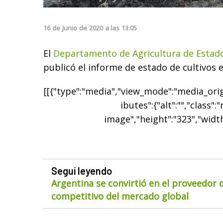
16
de
Junio
de
2020
a las
13:05
El
Departamento de Agricultura de Estad
publicó el informe de estado de cultivos 
[[{"type":"media","view_mode":"media_origi
ibutes":{"alt":"","class":
image","height":"323","width
Seguí leyendo
Argentina se convirtió en el proveedor
competitivo del mercado global