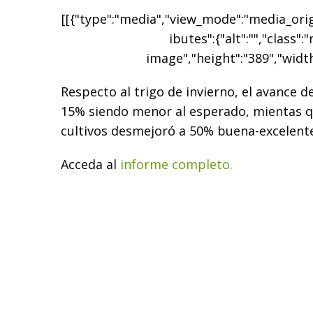
[[{"type":"media","view_mode":"media_origi
ibutes":{"alt":"","class":
image","height":"389","width
Respecto al trigo de invierno, el avance d
15% siendo menor al esperado, mientas qu
cultivos desmejoró a 50% buena-excelente
Acceda al
informe completo.