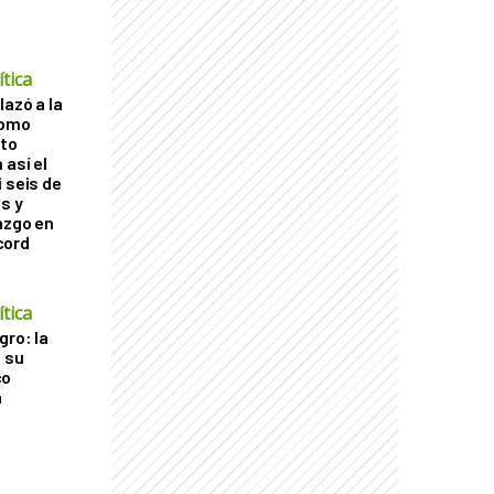
tica
lazó a la
como
cto
 así el
 seis de
s y
azgo en
cord
tica
gro: la
a su
co
a