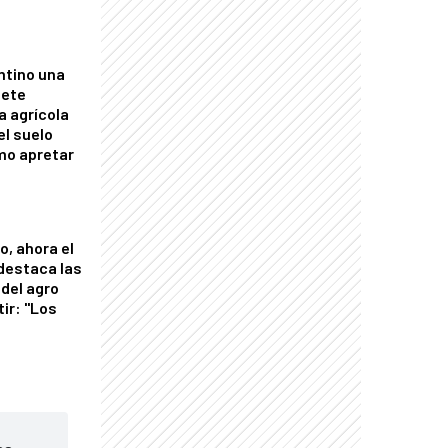
ntino una
mete
a agrícola
el suelo
mo apretar
o, ahora el
 destaca las
del agro
tir: "Los
"