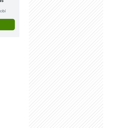
as
cibí