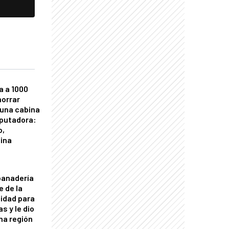
a a 1000
horrar
 una cabina
putadora:
o,
tina
panadería
e de la
idad para
s y le dio
una región