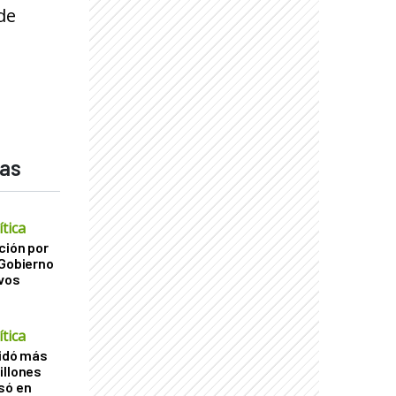
de
das
tica
ción por
 Gobierno
ivos
tica
uidó más
illones
só en