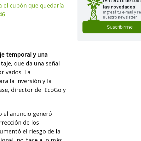
¡Enterate de tod
a el cupón que quedaría
las novedades!
Ingresá tu e-mail y re
46
nuestro newsletter
Suscribirme
aje temporal y una
ataje, que da una señal
privados. La
ra la inversión y la
iase, director de EcoGo y
o el anuncio generó
rrección de los
aumentó el riesgo de la
ional, no hace a lo más