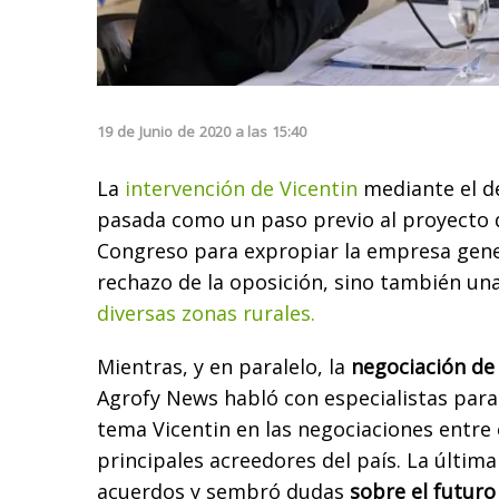
19
de
Junio
de
2020
a las
15:40
La
intervención de Vicentin
mediante el d
pasada como un paso previo al proyecto d
Congreso para expropiar la empresa gene
rechazo de la oposición, sino también un
diversas zonas rurales.
Mientras, y en paralelo, la
negociación de
Agrofy News habló con especialistas para
tema Vicentin en las negociaciones entre 
principales acreedores del país. La últim
acuerdos y sembró dudas
sobre el futuro