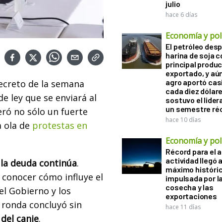
julio
hace 6 días
Economía y polí
El petróleo desp
harina de soja 
principal produ
exportado, y aún
agro aportó casi
ecreto de la semana
cada diez dólare
e ley que se enviará al
sostuvo el lider
un semestre ré
ró no sólo un fuerte
hace 10 días
a ola de
protestas en
Economía y polí
Récord para el a
actividad llegó 
 la deuda continúa
.
máximo históri
 conocer cómo influye el
impulsada por l
cosecha y las
el Gobierno y los
exportaciones
a ronda concluyó sin
hace 11 días
 del canje
.