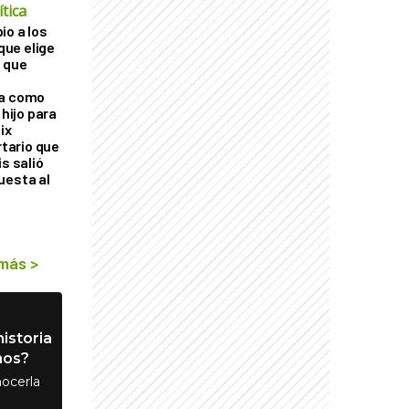
tica
io a los
 que elige
 que
ra como
 hijo para
ix
rtario que
is salió
uesta al
 más
>
istoria
nos?
ocerla