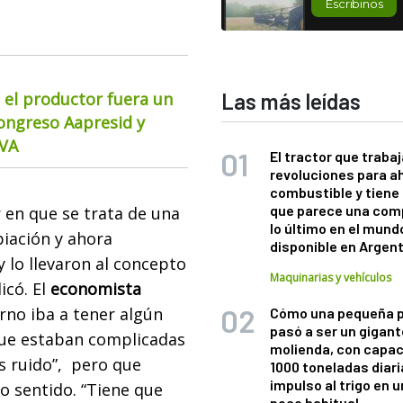
Escribinos
 el productor fuera un
Las más leídas
Congreso Aapresid y
CVA
El tractor que trabaj
revoluciones para a
combustible y tiene
que parece una com
r en que se trata de una
lo último en el mund
piación y ahora
disponible en Argen
y lo llevaron al concepto
Maquinarias y vehículos
icó. El
economista
erno iba a tener algún
Cómo una pequeña 
pasó a ser un gigant
que estaban complicadas
molienda, con capac
 ruido”, pero que
1000 toneladas diaria
impulso al trigo en 
ro sentido. “Tiene que
poco habitual