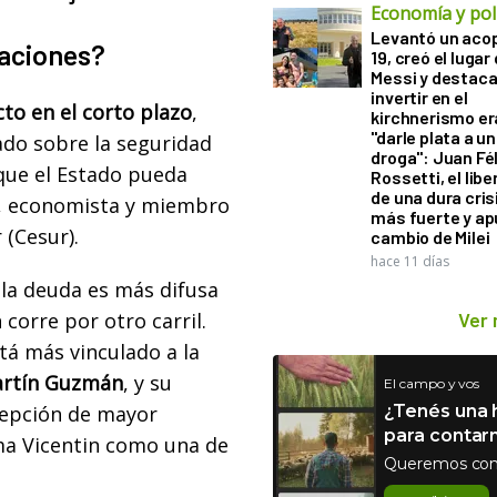
Economía y polí
Levantó un acop
iaciones?
19, creó el lugar
Messi y destaca
invertir en el
to en el corto plazo
,
kirchnerismo e
"darle plata a un
ado sobre la seguridad
droga": Juan Fél
e que el Estado pueda
Rossetti, el libe
de una dura cris
e, economista y miembro
más fuerte y ap
 (Cesur).
cambio de Milei
hace 11 días
la deuda es más difusa
 corre por otro carril.
Ver
stá más vinculado a la
artín Guzmán
, y su
El campo y vos
cepción de mayor
¿Tenés una h
para contar
ema Vicentin como una de
Queremos con