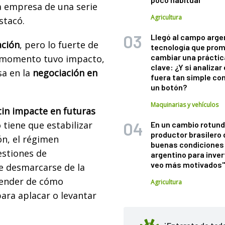
a empresa de una serie
Agricultura
stacó.
Llegó al campo arge
ación
, pero lo fuerte de
tecnología que pro
cambiar una práctic
 momento tuvo impacto,
clave: ¿Y si analizar 
sa en la
negociación en
fuera tan simple co
un botón?
Maquinarias y vehículos
tin impacte en futuras
 tiene que estabilizar
En un cambio rotund
productor brasilero
ón, el régimen
buenas condiciones 
estiones de
argentino para inver
veo más motivados
ue desmarcarse de la
pender de cómo
Agricultura
ara aplacar o levantar