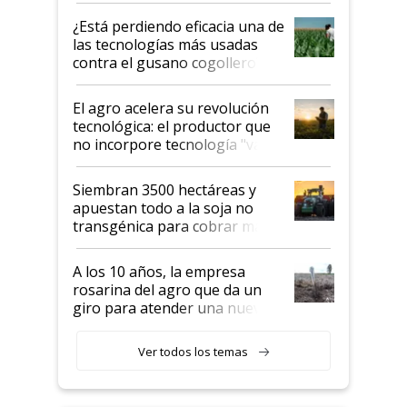
variedades que marcan un
¿Está perdiendo eficacia una de
salto tecnológico en genética y
las tecnologías más usadas
rendimiento
contra el gusano cogollero? El
desafío de una tecnología clave
El agro acelera su revolución
tecnológica: el productor que
no incorpore tecnología "va a
perder el tren"
Siembran 3500 hectáreas y
apuestan todo a la soja no
transgénica para cobrar más
por tonelada: compraron un
semillero
A los 10 años, la empresa
rosarina del agro que da un
giro para atender una nueva
etapa en el agro
Ver todos los temas