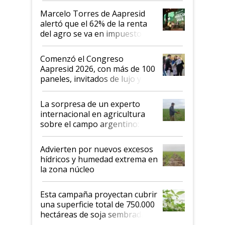
más motivados"
Marcelo Torres de Aapresid
alertó que el 62% de la renta
del agro se va en impuestos:
"No es bueno que en
Argentina se sigan discutiendo
Comenzó el Congreso
las mismas cosas de hace 50
Aapresid 2026, con más de 100
años"
paneles, invitados de lujo y
todas las tendencias
La sorpresa de un experto
internacional en agricultura
sobre el campo argentino:
"Estoy muy impresionado"
Advierten por nuevos excesos
hídricos y humedad extrema en
la zona núcleo
Esta campaña proyectan cubrir
una superficie total de 750.000
hectáreas de soja sembradas
con una nueva generación de