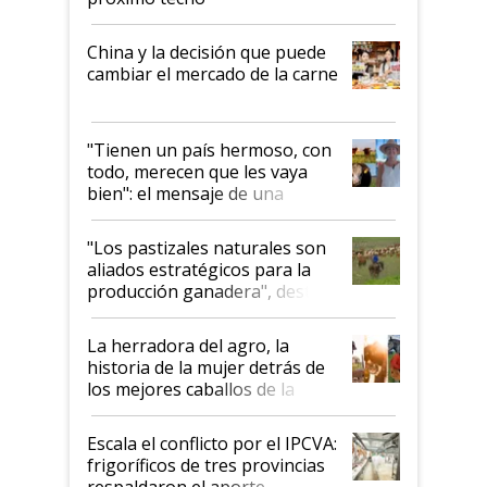
China y la decisión que puede
cambiar el mercado de la carne
"Tienen un país hermoso, con
todo, merecen que les vaya
bien": el mensaje de una
ganadera uruguaya sobre las
oportunidades que se abren
"Los pastizales naturales son
para el agro en Argentina, con
aliados estratégicos para la
foco en la carne
producción ganadera", destaca
la iniciativa que ya reúne a 46
establecimientos en Argentina
La herradora del agro, la
historia de la mujer detrás de
los mejores caballos de la
Argentina y los mitos que
todavía hacen sufrir a estos
Escala el conflicto por el IPCVA:
animales: "Mientras me
frigoríficos de tres provincias
descalificaban, yo seguí
respaldaron el aporte