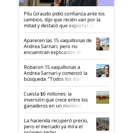
Pilu Giraudo pidió confianza ante los
cambios, dijo que recién van por la
mitad y destacó que exportar dejó de
ser "para unos pocos": "Tenemos un
mandato muy claro del gobierno
Aparecen las 15 vaquillonas de
nacional"
Andrea Sarnari, pero no
encuentran explicación de
cómo llegaron allí
Robaron 15 vaquillonas a
Andrea Sarnari y comenzó la
búsqueda: “Todos los días le
toca a algún productor”
Cuesta $6 millones: la
inversión que crece entre los
ganaderos en un momento
histórico para la actividad
La hacienda recuperó precio,
pero el mercado ya mira el
próximo techo