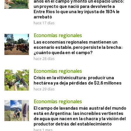
años en el campo y montó un espacio único:
un proyecto que nació para devolverle a
Entre Ríos lo que una ley injusta de 1934 le
arrebató
hace 17 días
Economías regionales
Las economías regionales mantienen un
escenario estable, pero persiste la brecha:
¿cuánto queda en el campo?
hace 28 días
Economías regionales
Crisis en la vitivinicultura: producir una
hectárea ya deja pérdidas de $2,6 millones
hace 29 días
Economías regionales
El campo de lavandas más austral del mundo
está en Argentina: las increíbles vertientes
de agua que nacen en la chacra y la visión del
productor detrás del establecimiento
hace 1 mes