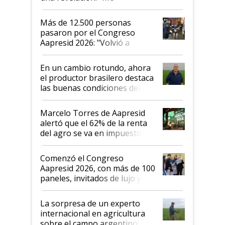
impresionó mucho"
Más de 12.500 personas
pasaron por el Congreso
Aapresid 2026: "Volvió a
demostrar que hablar del
suelo es hablar de todo el
En un cambio rotundo, ahora
sistema productivo"
el productor brasilero destaca
las buenas condiciones del
agro argentino para invertir:
"Los veo más motivados"
Marcelo Torres de Aapresid
alertó que el 62% de la renta
del agro se va en impuestos:
"No es bueno que en
Argentina se sigan discutiendo
Comenzó el Congreso
las mismas cosas de hace 50
Aapresid 2026, con más de 100
años"
paneles, invitados de lujo y
todas las tendencias
La sorpresa de un experto
internacional en agricultura
sobre el campo argentino: