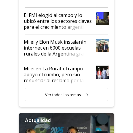
más fuerte y apuesta al cambio
de Milei
El FMI elogió al campo y lo
ubicó entre los sectores claves
para el crecimiento argentino
Milei y Elon Musk instalarán
internet en 6000 escuelas
rurales de la Argentina gracias
a un acuerdo con Starlink
Milei en La Rural: el campo
apoyó el rumbo, pero sin
renunciar al reclamo por las
retenciones
Ver todos los temas
Actualidad