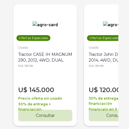
Ofertas Especiales
Ofertas Especiales
Usado
Usado
Tractor CASE IH MAGNUM
Tractor John Deere 
290, 2012, 4WD, DUAL
2014, 4WD, DUAL
Isla Verde
Isla Verde
U$
145.000
U$
120.000
Precio oferta sin usado
30% de entrega +
financiación
30% de entrega +
financiación
Financialo en 3 años
Consultar
Consultar