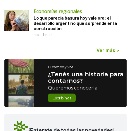
Economías regionales
Lo que parecía basura hoy vale oro: el
desarrollo argentino que sorprende en la
construcción
hace 1 mes
Ver más
>
El campo y vos
¿Tenés una historia para
contarnos?
Queremos conocerla
Escribinos
¡Enterate de todas las novedades!