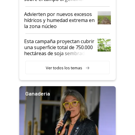
"Estoy muy impresionado"
Advierten por nuevos excesos
hídricos y humedad extrema en
la zona núcleo
Esta campaña proyectan cubrir
una superficie total de 750.000
hectáreas de soja sembradas
con una nueva generación de
variedades que marcan un
Ver todos los temas
salto tecnológico en genética y
rendimiento
Ganadería