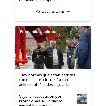
haciendo currículum"
obligatorio
Ver todos los temas
Economía y política
"Hay normas que están escritas
como si el productor fuera un
delincuente”: la desregulación llegó
al Congreso Aapresid y hasta se
habló del financiamiento al IPCVA
Cayó la recaudación por
retenciones: el Gobierno
explicó los motivos