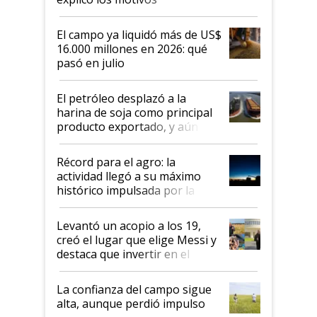
El campo ya liquidó más de US$
16.000 millones en 2026: qué
pasó en julio
El petróleo desplazó a la
harina de soja como principal
producto exportado, y aún así
el agro aportó casi seis de cada
diez dólares y sostuvo el
Récord para el agro: la
liderazgo en un semestre
actividad llegó a su máximo
récord
histórico impulsada por la
cosecha y las exportaciones
Levantó un acopio a los 19,
creó el lugar que elige Messi y
destaca que invertir en el
kirchnerismo era como "darle
plata a un hijo para droga":
La confianza del campo sigue
Juan Félix Rossetti, el libertario
alta, aunque perdió impulso
que de una dura crisis salió