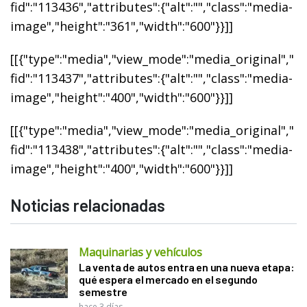
fid":"113436","attributes":{"alt":"","class":"media-
image","height":"361","width":"600"}}]]
[[{"type":"media","view_mode":"media_original","
fid":"113437","attributes":{"alt":"","class":"media-
image","height":"400","width":"600"}}]]
[[{"type":"media","view_mode":"media_original","
fid":"113438","attributes":{"alt":"","class":"media-
image","height":"400","width":"600"}}]]
Noticias relacionadas
Maquinarias y vehículos
La venta de autos entra en una nueva etapa:
qué espera el mercado en el segundo
semestre
hace 3 días