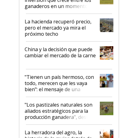
ganaderos en un momento
histórico para la actividad
La hacienda recuperó precio,
pero el mercado ya mira el
próximo techo
China y la decisión que puede
cambiar el mercado de la carne
"Tienen un país hermoso, con
todo, merecen que les vaya
bien": el mensaje de una
ganadera uruguaya sobre las
oportunidades que se abren
"Los pastizales naturales son
para el agro en Argentina, con
aliados estratégicos para la
foco en la carne
producción ganadera", destaca
la iniciativa que ya reúne a 46
establecimientos en Argentina
La herradora del agro, la