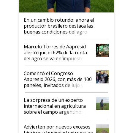
En un cambio rotundo, ahora el
productor brasilero destaca las
buenas condiciones del agro
argentino para invertir: "Los veo
más motivados"
Marcelo Torres de Aapresid
alertó que el 62% de la renta
del agro se va en impuestos:
"No es bueno que en
Argentina se sigan discutiendo
Comenzó el Congreso
las mismas cosas de hace 50
Aapresid 2026, con más de 100
años"
paneles, invitados de lujo y
todas las tendencias
La sorpresa de un experto
internacional en agricultura
sobre el campo argentino:
"Estoy muy impresionado"
Advierten por nuevos excesos
hídricos y humedad extrema en