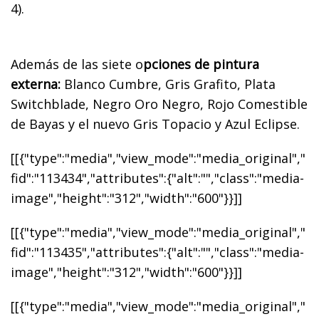
4).
Además de las siete o
pciones de pintura
externa:
Blanco Cumbre, Gris Grafito, Plata
Switchblade, Negro Oro Negro, Rojo Comestible
de Bayas y el nuevo Gris Topacio y Azul Eclipse.
[[{"type":"media","view_mode":"media_original","
fid":"113434","attributes":{"alt":"","class":"media-
image","height":"312","width":"600"}}]]
[[{"type":"media","view_mode":"media_original","
fid":"113435","attributes":{"alt":"","class":"media-
image","height":"312","width":"600"}}]]
[[{"type":"media","view_mode":"media_original","