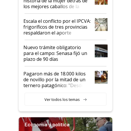
historia de la mujer detrás de
los mejores caballos de la
Argentina y los mitos que
todavía hacen sufrir a estos
Escala el conflicto por el IPCVA:
animales: "Mientras me
frigoríficos de tres provincias
descalificaban, yo seguí
respaldaron el aporte
haciendo currículum"
obligatorio
Nuevo trámite obligatorio
para el campo: Senasa fijó un
plazo de 90 días
Pagaron más de 18.000 kilos
de novillo por la mitad de un
ternero patagónico: "Desde
que bajó del camión empezó a
llamar la atención"
Ver todos los temas
Economía y política