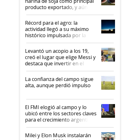
harina de soja como principal
producto exportado, y aún así
el agro aportó casi seis de cada
diez dólares y sostuvo el
Récord para el agro: la
liderazgo en un semestre
actividad llegó a su máximo
récord
histórico impulsada por la
cosecha y las exportaciones
Levantó un acopio a los 19,
creó el lugar que elige Messi y
destaca que invertir en el
kirchnerismo era como "darle
plata a un hijo para droga":
La confianza del campo sigue
Juan Félix Rossetti, el libertario
alta, aunque perdió impulso
que de una dura crisis salió
más fuerte y apuesta al cambio
de Milei
El FMI elogió al campo y lo
ubicó entre los sectores claves
para el crecimiento argentino
Milei y Elon Musk instalarán