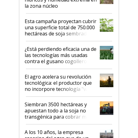
la zona núcleo
Esta campaña proyectan cubrir
una superficie total de 750.000
hectáreas de soja sembradas
con una nueva generación de
variedades que marcan un
¿Está perdiendo eficacia una de
salto tecnológico en genética y
las tecnologías más usadas
rendimiento
contra el gusano cogollero? El
desafío de una tecnología clave
El agro acelera su revolución
tecnológica: el productor que
no incorpore tecnología "va a
perder el tren"
Siembran 3500 hectáreas y
apuestan todo a la soja no
transgénica para cobrar más
por tonelada: compraron un
semillero
A los 10 años, la empresa