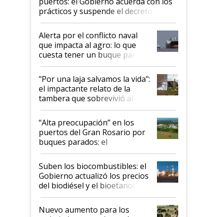
puertos: el Gobierno acuerda con los
prácticos y suspende el decreto de
desregulación
Alerta por el conflicto naval
que impacta al agro: lo que
cuesta tener un buque parado
y el peligro de que Argentina
pase a ser "país sucio"
"Por una laja salvamos la vida":
el impactante relato de la
tambera que sobrevivió al
tornado
“Alta preocupación” en los
puertos del Gran Rosario por
buques parados: el
funcionamiento de las
exportadoras en tensión tras
Suben los biocombustibles: el
la medida de fuerza de los
Gobierno actualizó los precios
prácticos
del biodiésel y el bioetanol
Nuevo aumento para los