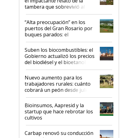
el impactante relato de la
tambera que sobrevivió al
tornado
“Alta preocupación” en los
puertos del Gran Rosario por
buques parados: el
funcionamiento de las
exportadoras en tensión tras
Suben los biocombustibles: el
la medida de fuerza de los
Gobierno actualizó los precios
prácticos
del biodiésel y el bioetanol
Nuevo aumento para los
trabajadores rurales: cuánto
cobrará un peón desde julio
Bioinsumos, Aapresid y la
startup que hace rebrotar los
cultivos
Carbap renovó su conducción