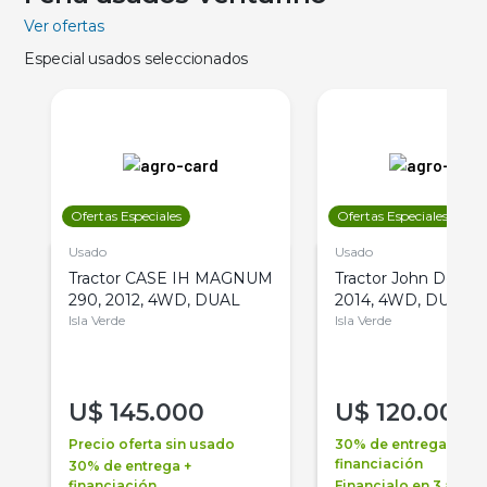
Ver ofertas
Especial usados seleccionados
Ofertas Especiales
Ofertas Especiales
Usado
Usado
Tractor CASE IH MAGNUM
Tractor John Deere 
290, 2012, 4WD, DUAL
2014, 4WD, DUAL
Isla Verde
Isla Verde
U$
145.000
U$
120.000
Precio oferta sin usado
30% de entrega +
financiación
30% de entrega +
financiación
Financialo en 3 años