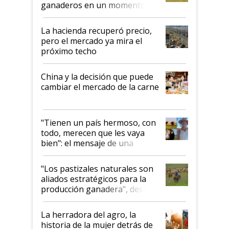
ganaderos en un momento
histórico para la actividad
La hacienda recuperó precio,
pero el mercado ya mira el
próximo techo
China y la decisión que puede
cambiar el mercado de la carne
"Tienen un país hermoso, con
todo, merecen que les vaya
bien": el mensaje de una
ganadera uruguaya sobre las
oportunidades que se abren
"Los pastizales naturales son
para el agro en Argentina, con
aliados estratégicos para la
foco en la carne
producción ganadera", destaca
la iniciativa que ya reúne a 46
establecimientos en Argentina
La herradora del agro, la
historia de la mujer detrás de