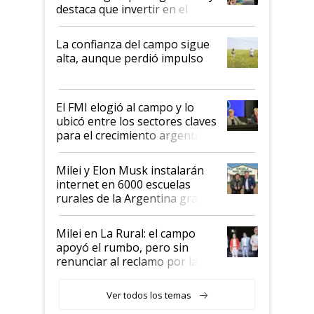
destaca que invertir en el
kirchnerismo era como "darle
plata a un hijo para droga":
La confianza del campo sigue
Juan Félix Rossetti, el libertario
alta, aunque perdió impulso
que de una dura crisis salió
más fuerte y apuesta al cambio
de Milei
El FMI elogió al campo y lo
ubicó entre los sectores claves
para el crecimiento argentino
Milei y Elon Musk instalarán
internet en 6000 escuelas
rurales de la Argentina gracias
a un acuerdo con Starlink
Milei en La Rural: el campo
apoyó el rumbo, pero sin
renunciar al reclamo por las
retenciones
Ver todos los temas