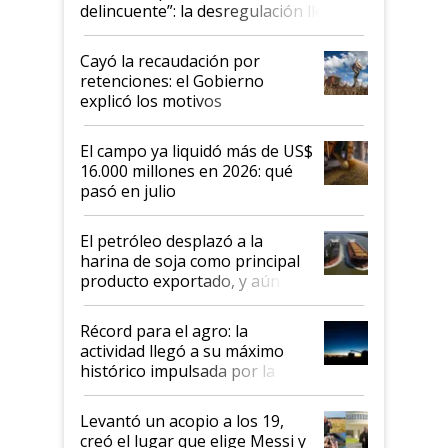
delincuente”: la desregulación llegó
al Congreso Aapresid y hasta se
habló del financiamiento al IPCVA
Cayó la recaudación por
retenciones: el Gobierno
explicó los motivos
El campo ya liquidó más de US$
16.000 millones en 2026: qué
pasó en julio
El petróleo desplazó a la
harina de soja como principal
producto exportado, y aún así
el agro aportó casi seis de cada
diez dólares y sostuvo el
Récord para el agro: la
liderazgo en un semestre
actividad llegó a su máximo
récord
histórico impulsada por la
cosecha y las exportaciones
Levantó un acopio a los 19,
creó el lugar que elige Messi y