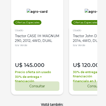
Ofertas Especiales
Ofertas Especiales
Usado
Usado
Tractor CASE IH MAGNUM
Tractor John Deere 
290, 2012, 4WD, DUAL
2014, 4WD, DUAL
Isla Verde
Isla Verde
U$
145.000
U$
120.000
Precio oferta sin usado
30% de entrega +
financiación
30% de entrega +
financiación
Financialo en 3 años
Consultar
Consultar
Visitá también: