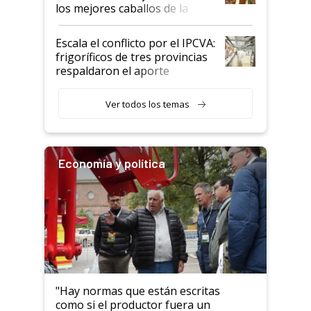
los mejores caballos de la
Argentina y los mitos que
todavía hacen sufrir a estos
Escala el conflicto por el IPCVA:
animales: "Mientras me
frigoríficos de tres provincias
descalificaban, yo seguí
respaldaron el aporte
haciendo currículum"
obligatorio
Ver todos los temas
Economía y política
"Hay normas que están escritas
como si el productor fuera un