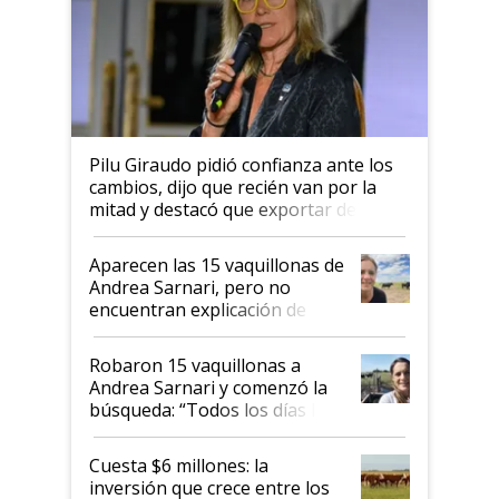
Pilu Giraudo pidió confianza ante los
cambios, dijo que recién van por la
mitad y destacó que exportar dejó de
ser "para unos pocos": "Tenemos un
mandato muy claro del gobierno
Aparecen las 15 vaquillonas de
nacional"
Andrea Sarnari, pero no
encuentran explicación de
cómo llegaron allí
Robaron 15 vaquillonas a
Andrea Sarnari y comenzó la
búsqueda: “Todos los días le
toca a algún productor”
Cuesta $6 millones: la
inversión que crece entre los