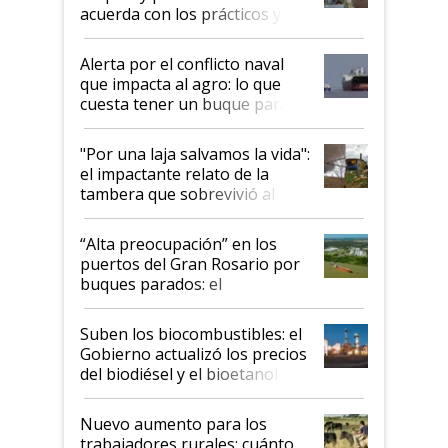
acuerda con los prácticos y
suspende el decreto de
desregulación
Alerta por el conflicto naval
que impacta al agro: lo que
cuesta tener un buque parado
y el peligro de que Argentina
pase a ser "país sucio"
"Por una laja salvamos la vida":
el impactante relato de la
tambera que sobrevivió al
tornado
“Alta preocupación” en los
puertos del Gran Rosario por
buques parados: el
funcionamiento de las
exportadoras en tensión tras
Suben los biocombustibles: el
la medida de fuerza de los
Gobierno actualizó los precios
prácticos
del biodiésel y el bioetanol
Nuevo aumento para los
trabajadores rurales: cuánto