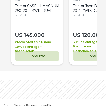
Usado
Usado
Tractor CASE IH MAGNUM
Tractor John Deere 
290, 2012, 4WD, DUAL
2014, 4WD, DUAL
Isla Verde
Isla Verde
U$
145.000
U$
120.000
Precio oferta sin usado
30% de entrega +
financiación
30% de entrega +
financiación
Financialo en 3 años
Consultar
Consultar
Agrofy News
Economía y política