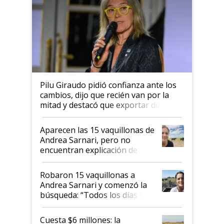
Pilu Giraudo pidió confianza ante los
cambios, dijo que recién van por la
mitad y destacó que exportar dejó de
ser "para unos pocos": "Tenemos un
mandato muy claro del gobierno
Aparecen las 15 vaquillonas de
nacional"
Andrea Sarnari, pero no
encuentran explicación de
cómo llegaron allí
Robaron 15 vaquillonas a
Andrea Sarnari y comenzó la
búsqueda: “Todos los días le
toca a algún productor”
Cuesta $6 millones: la