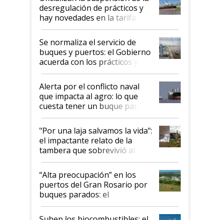
desregulación de prácticos y
hay novedades en la tarifa de
la hidrovía
Se normaliza el servicio de
buques y puertos: el Gobierno
acuerda con los prácticos y
suspende el decreto de
desregulación
Alerta por el conflicto naval
que impacta al agro: lo que
cuesta tener un buque parado
y el peligro de que Argentina
pase a ser "país sucio"
"Por una laja salvamos la vida":
el impactante relato de la
tambera que sobrevivió al
tornado
“Alta preocupación” en los
puertos del Gran Rosario por
buques parados: el
funcionamiento de las
exportadoras en tensión tras
Suben los biocombustibles: el