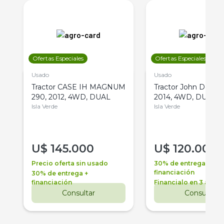
Ofertas Especiales
Ofertas Especiales
Usado
Usado
Tractor CASE IH MAGNUM
Tractor John Deere 
290, 2012, 4WD, DUAL
2014, 4WD, DUAL
Isla Verde
Isla Verde
U$
145.000
U$
120.000
Precio oferta sin usado
30% de entrega +
financiación
30% de entrega +
financiación
Financialo en 3 años
Consultar
Consultar