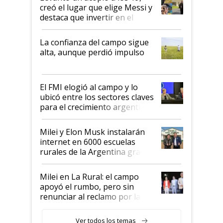
creó el lugar que elige Messi y
destaca que invertir en el
kirchnerismo era como "darle
plata a un hijo para droga":
La confianza del campo sigue
Juan Félix Rossetti, el libertario
alta, aunque perdió impulso
que de una dura crisis salió
más fuerte y apuesta al cambio
de Milei
El FMI elogió al campo y lo
ubicó entre los sectores claves
para el crecimiento argentino
Milei y Elon Musk instalarán
internet en 6000 escuelas
rurales de la Argentina gracias
a un acuerdo con Starlink
Milei en La Rural: el campo
apoyó el rumbo, pero sin
renunciar al reclamo por las
retenciones
Ver todos los temas