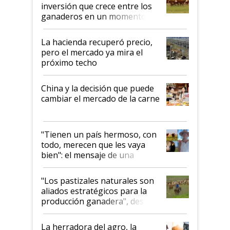
inversión que crece entre los
ganaderos en un momento
histórico para la actividad
La hacienda recuperó precio,
pero el mercado ya mira el
próximo techo
China y la decisión que puede
cambiar el mercado de la carne
"Tienen un país hermoso, con
todo, merecen que les vaya
bien": el mensaje de una
ganadera uruguaya sobre las
oportunidades que se abren
"Los pastizales naturales son
para el agro en Argentina, con
aliados estratégicos para la
foco en la carne
producción ganadera", destaca
la iniciativa que ya reúne a 46
establecimientos en Argentina
La herradora del agro, la