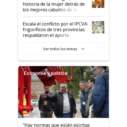
historia de la mujer detrás de
los mejores caballos de la
Argentina y los mitos que
todavía hacen sufrir a estos
Escala el conflicto por el IPCVA:
animales: "Mientras me
frigoríficos de tres provincias
descalificaban, yo seguí
respaldaron el aporte
haciendo currículum"
obligatorio
Ver todos los temas
Economía y política
"Hay normas que están escritas