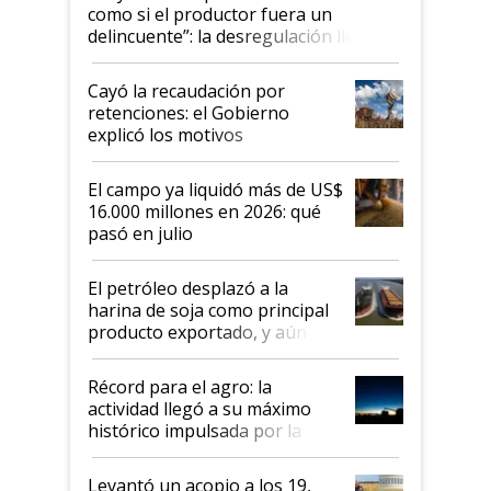
como si el productor fuera un
delincuente”: la desregulación llegó
al Congreso Aapresid y hasta se
habló del financiamiento al IPCVA
Cayó la recaudación por
retenciones: el Gobierno
explicó los motivos
El campo ya liquidó más de US$
16.000 millones en 2026: qué
pasó en julio
El petróleo desplazó a la
harina de soja como principal
producto exportado, y aún así
el agro aportó casi seis de cada
diez dólares y sostuvo el
Récord para el agro: la
liderazgo en un semestre
actividad llegó a su máximo
récord
histórico impulsada por la
cosecha y las exportaciones
Levantó un acopio a los 19,