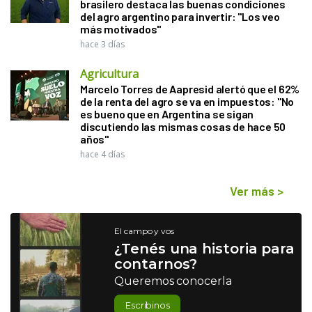
brasilero destaca las buenas condiciones
del agro argentino para invertir: "Los veo
más motivados"
hace 3 días
Agricultura
Marcelo Torres de Aapresid alertó que el 62%
de la renta del agro se va en impuestos: "No
es bueno que en Argentina se sigan
discutiendo las mismas cosas de hace 50
años"
hace 4 días
Ver más
>
El campo y vos
¿Tenés una historia para
contarnos?
Queremos conocerla
Escribinos