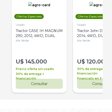
Ofertas Especiales
Ofertas Especiales
Usado
Usado
Tractor CASE IH MAGNUM
Tractor John Deere 
290, 2012, 4WD, DUAL
2014, 4WD, DUAL
Isla Verde
Isla Verde
U$
145.000
U$
120.000
Precio oferta sin usado
30% de entrega +
financiación
30% de entrega +
financiación
Financialo en 3 años
Consultar
Consultar