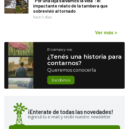
"Por una laja salvamos la vida": el
impactante relato de la tambera que
sobrevivió al tornado
hace 5 días
Ver más
>
El campo y vos
¿Tenés una historia para
contarnos?
Queremos conocerla
Escribinos
¡Enterate de todas las novedades!
Ingresá tu e-mail y recibí nuestro newsletter