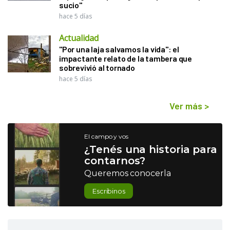
sucio"
hace 5 días
Actualidad
"Por una laja salvamos la vida": el
impactante relato de la tambera que
sobrevivió al tornado
hace 5 días
Ver más
>
El campo y vos
¿Tenés una historia para
contarnos?
Queremos conocerla
Escribinos