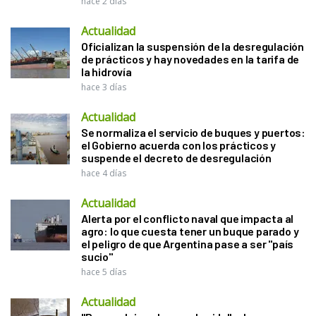
hace 2 días
Actualidad
Oficializan la suspensión de la desregulación
de prácticos y hay novedades en la tarifa de
la hidrovía
hace 3 días
Actualidad
Se normaliza el servicio de buques y puertos:
el Gobierno acuerda con los prácticos y
suspende el decreto de desregulación
hace 4 días
Actualidad
Alerta por el conflicto naval que impacta al
agro: lo que cuesta tener un buque parado y
el peligro de que Argentina pase a ser "país
sucio"
hace 5 días
Actualidad