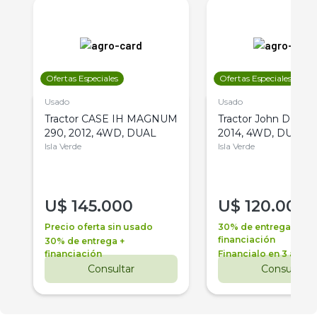
Ofertas Especiales
Ofertas Especiales
Usado
Usado
Tractor CASE IH MAGNUM
Tractor John Deere 
290, 2012, 4WD, DUAL
2014, 4WD, DUAL
Isla Verde
Isla Verde
U$
145.000
U$
120.000
Precio oferta sin usado
30% de entrega +
financiación
30% de entrega +
financiación
Financialo en 3 años
Consultar
Consultar