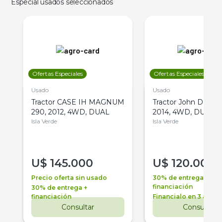
Especial usados seleccionados
Ofertas Especiales
Ofertas Especiales
Usado
Usado
Tractor CASE IH MAGNUM
Tractor John Deere 
290, 2012, 4WD, DUAL
2014, 4WD, DUAL
Isla Verde
Isla Verde
U$
145.000
U$
120.000
Precio oferta sin usado
30% de entrega +
financiación
30% de entrega +
financiación
Financialo en 3 años
Consultar
Consultar