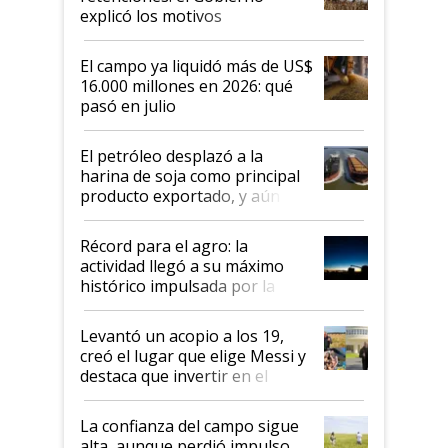
explicó los motivos
El campo ya liquidó más de US$
16.000 millones en 2026: qué
pasó en julio
El petróleo desplazó a la
harina de soja como principal
producto exportado, y aún así
el agro aportó casi seis de cada
diez dólares y sostuvo el
Récord para el agro: la
liderazgo en un semestre
actividad llegó a su máximo
récord
histórico impulsada por la
cosecha y las exportaciones
Levantó un acopio a los 19,
creó el lugar que elige Messi y
destaca que invertir en el
kirchnerismo era como "darle
plata a un hijo para droga":
La confianza del campo sigue
Juan Félix Rossetti, el libertario
alta, aunque perdió impulso