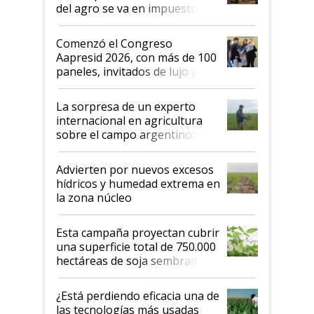
del agro se va en impuestos:
"No es bueno que en
Argentina se sigan discutiendo
Comenzó el Congreso
las mismas cosas de hace 50
Aapresid 2026, con más de 100
años"
paneles, invitados de lujo y
todas las tendencias
La sorpresa de un experto
internacional en agricultura
sobre el campo argentino:
"Estoy muy impresionado"
Advierten por nuevos excesos
hídricos y humedad extrema en
la zona núcleo
Esta campaña proyectan cubrir
una superficie total de 750.000
hectáreas de soja sembradas
con una nueva generación de
variedades que marcan un
¿Está perdiendo eficacia una de
salto tecnológico en genética y
las tecnologías más usadas