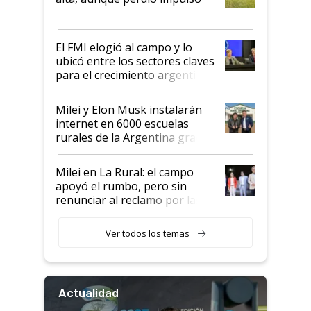
que de una dura crisis salió
más fuerte y apuesta al cambio
de Milei
El FMI elogió al campo y lo
ubicó entre los sectores claves
para el crecimiento argentino
Milei y Elon Musk instalarán
internet en 6000 escuelas
rurales de la Argentina gracias
a un acuerdo con Starlink
Milei en La Rural: el campo
apoyó el rumbo, pero sin
renunciar al reclamo por las
retenciones
Ver todos los temas
Actualidad