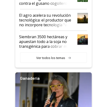
rendimiento
contra el gusano cogollero? El
desafío de una tecnología clave
El agro acelera su revolución
tecnológica: el productor que
no incorpore tecnología "va a
perder el tren"
Siembran 3500 hectáreas y
apuestan todo a la soja no
transgénica para cobrar más
por tonelada: compraron un
semillero
Ver todos los temas
Ganadería