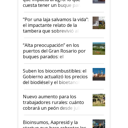
cuesta tener un buque parado
y el peligro de que Argentina
pase a ser "país sucio"
"Por una laja salvamos la vida":
el impactante relato de la
tambera que sobrevivió al
tornado
“Alta preocupación” en los
puertos del Gran Rosario por
buques parados: el
funcionamiento de las
exportadoras en tensión tras
Suben los biocombustibles: el
la medida de fuerza de los
Gobierno actualizó los precios
prácticos
del biodiésel y el bioetanol
Nuevo aumento para los
trabajadores rurales: cuánto
cobrará un peón desde julio
Bioinsumos, Aapresid y la