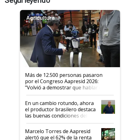
Agricultura
Más de 12.500 personas pasaron
por el Congreso Aapresid 2026:
"Volvió a demostrar que hablar del
suelo es hablar de todo el sistema
productivo"
En un cambio rotundo, ahora
el productor brasilero destaca
las buenas condiciones del
agro argentino para invertir:
"Los veo más motivados"
Marcelo Torres de Aapresid
alertó que el 62% de la renta