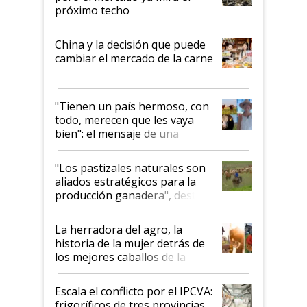
próximo techo
China y la decisión que puede
cambiar el mercado de la carne
"Tienen un país hermoso, con
todo, merecen que les vaya
bien": el mensaje de una
ganadera uruguaya sobre las
oportunidades que se abren
"Los pastizales naturales son
para el agro en Argentina, con
aliados estratégicos para la
foco en la carne
producción ganadera", destaca
la iniciativa que ya reúne a 46
establecimientos en Argentina
La herradora del agro, la
historia de la mujer detrás de
los mejores caballos de la
Argentina y los mitos que
todavía hacen sufrir a estos
Escala el conflicto por el IPCVA:
animales: "Mientras me
frigoríficos de tres provincias