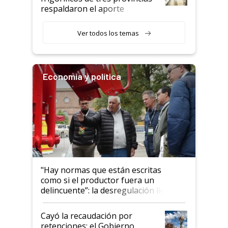
descalificaban, yo seguí
respaldaron el aporte
haciendo currículum"
obligatorio
Ver todos los temas
Economía y política
"Hay normas que están escritas
como si el productor fuera un
delincuente”: la desregulación llegó
al Congreso Aapresid y hasta se
habló del financiamiento al IPCVA
Cayó la recaudación por
retenciones: el Gobierno