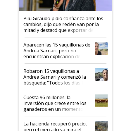
Pilu Giraudo pidió confianza ante los
cambios, dijo que recién van por la
mitad y destacó que exportar dejó de
ser "para unos pocos": "Tenemos un
mandato muy claro del gobierno
Aparecen las 15 vaquillonas de
nacional"
Andrea Sarnari, pero no
encuentran explicación de
cómo llegaron allí
Robaron 15 vaquillonas a
Andrea Sarnari y comenzó la
búsqueda: “Todos los días le
toca a algún productor”
Cuesta $6 millones: la
inversión que crece entre los
ganaderos en un momento
histórico para la actividad
La hacienda recuperó precio,
pero el mercado ya mira el